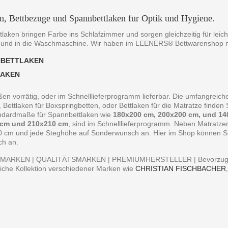
en, Bettbezüge und Spannbettlaken für Optik und Hygiene.
laken bringen Farbe ins Schlafzimmer und sorgen gleichzeitig für leich
 und in die Waschmaschine. Wir haben im LEENERS® Bettwarenshop m
NBETTLAKEN
LAKEN
ßen vorrätig, oder im Schnelllieferprogramm lieferbar. Die umfangreiche
, Bettlaken für Boxspringbetten, oder Bettlaken für die Matratze finde
andardmaße für Spannbettlaken wie
180x200 cm, 200x200 cm, und 14
 cm und 210x210 cm
, sind im Schnelllieferprogramm. Neben Matratz
0 cm und jede Steghöhe auf Sonderwunsch an. Hier im Shop können Sie 
ch an.
MARKEN | QUALITÄTSMARKEN | PREMIUMHERSTELLER | Bevorzugen S
iche Kollektion verschiedener Marken wie
CHRISTIAN FISCHBACHER