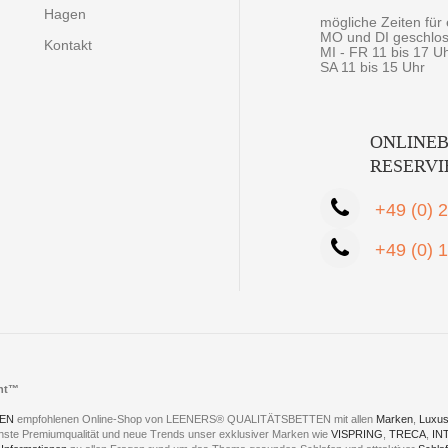
Hagen
mögliche Zeiten fü
MO und DI geschlo
Kontakt
MI - FR 11 bis 17 U
SA 11 bis 15 Uhr
ONLINEB
RESERV
+49 (0) 
+49 (0) 
cht™
EN
empfohlenen Online-Shop von LEENERS® QUALITÄTSBETTEN mit allen
Marken
,
Luxus
hste Premiumqualität und neue Trends unser exklusiver Marken wie
VISPRING
,
TRECA
,
IN