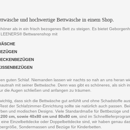
ttwäsche und hochwertige Bettwäsche in einem Shop.
chöner als in ein frisch bezogenes Bett zu steigen. Es bietet Geborgen
 LEENERS® Bettwarenshop mit
WÄSCHE
BEZÜGEN
DECKENBEZÜGEN
KISSENBEZÜGEN
 den guten Schlaf. Niemanden lassen wir nachts so nah an uns heran wie
autnah mit seiner Bettwäsche. Denn was gibt es schöneres, als sich in
ur die Augen schließen und anfangen zu träumen.
 wichtig, dass sich die Bettwäsche gut anfühlt und ohne Schadstoffe au
est der Schlafzimmer-Einrichtung sollte sie natürlich auch passen. B
arben und modischen Designs. Viele Standardmaße für Bettbezüge und
200 cm, sowie 40x80 cm und 80x80 cm
, sind im Schnelllieferprogr
 eine Einzelbettdecke oder Doppelbettdecke sind, wir haben genau da
bergröße, Sondermassen und Bezüge für Kinderbetten.