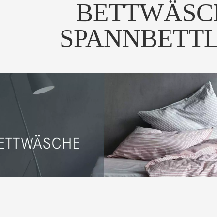
BETTWÄSC
SPANNBETT
 Bettwäsche "ten" aus
Die Bettwäsche "ten" aus
0% Baumwoll Perkal...
100% Baumwoll Perkal...
UM PRODUKT
ZUM PRODUKT