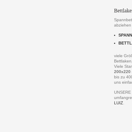
Bettlak
Spannbett
abziehen
SPAN
BETT
viele Grö
Bettlaken
Viele St
200x220
bis zu 40
uns einfa
UNSERE 
umfangre
LUIZ
.