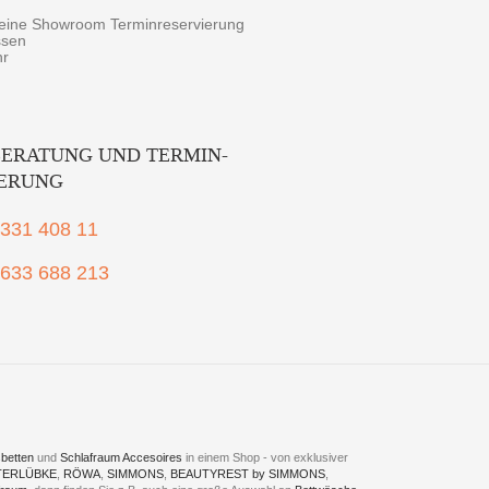
r eine Showroom Terminreservierung
ssen
hr
ERATUNG UND TERMIN-
IERUNG
2331 408 11
1633 688 213
betten
und
Schlafraum Accesoires
in einem Shop - von exklusiver
TERLÜBKE
,
RÖWA
,
SIMMONS
,
BEAUTYREST by SIMMONS
,