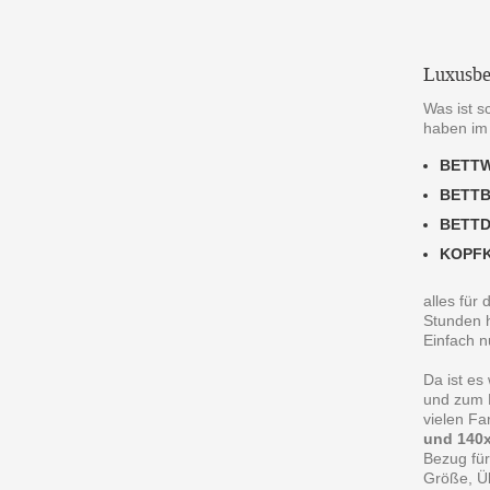
Luxusbe
Was ist s
haben im
BETT
BETT
BETT
KOPF
alles für
Stunden h
Einfach n
Da ist es
und zum R
vielen F
und 140x
Bezug für
Größe, Ü