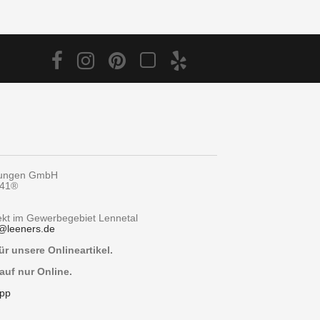
tungen GmbH
y41®
rekt im Gewerbegebiet Lennetal
@
leeners.de
r unsere Onlineartikel.
auf nur Online.
pp