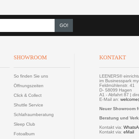
GO!
SHOWROOM
KONTAKT
So finden Sie uns
LEENERS® einrich
im Businesspark m
Feldmühlenstr. 41
Öffnungszeiten
D- 58099 Hagen
A1 - Abfahrt 87 | di
Click & Collect
E-Mail an:
welcome
Shuttle Service
Neuer Showroom fü
Schlafraumberatung
Beratung und Verk
Sleep Club
Kontakt via:
WhatsA
Kontakt via:
eMail
Fotoalbum