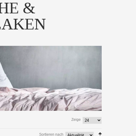
HE &
LAKEN
Zeige
Sortieren nach