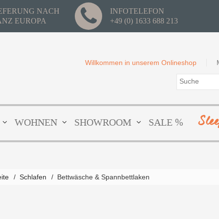
IEFERUNG NACH
INFOTELEFON
ANZ EUROPA
+49 (0) 1633 688 213
Willkommen in unserem Onlineshop
Sle
WOHNEN
SHOWROOM
SALE %
eite
/
Schlafen
/
Bettwäsche & Spannbettlaken