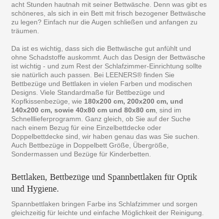
acht Stunden hautnah mit seiner Bettwäsche. Denn was gibt es
schöneres, als sich in ein Bett mit frisch bezogener Bettwäsche
zu legen? Einfach nur die Augen schließen und anfangen zu
träumen.
Da ist es wichtig, dass sich die Bettwäsche gut anfühlt und
ohne Schadstoffe auskommt. Auch das Design der Bettwäsche
ist wichtig - und zum Rest der Schlafzimmer-Einrichtung sollte
sie natürlich auch passen. Bei LEENERS® finden Sie
Bettbezüge und Bettlaken in vielen Farben und modischen
Designs. Viele Standardmaße für Bettbezüge und
Kopfkissenbezüge, wie
180x200 cm, 200x200 cm, und
140x200 cm, sowie 40x80 cm und 80x80 cm
, sind im
Schnelllieferprogramm. Ganz gleich, ob Sie auf der Suche
nach einem Bezug für eine Einzelbettdecke oder
Doppelbettdecke sind, wir haben genau das was Sie suchen.
Auch Bettbezüge in Doppelbett Größe, Übergröße,
Sondermassen und Bezüge für Kinderbetten.
Bettlaken, Bettbezüge und Spannbettlaken für Optik
und Hygiene.
Spannbettlaken bringen Farbe ins Schlafzimmer und sorgen
gleichzeitig für leichte und einfache Möglichkeit der Reinigung.