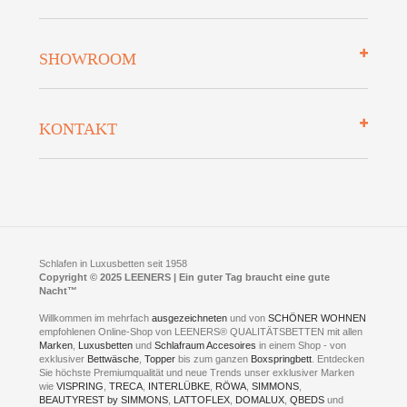
Zahlungsarten
Mehrwersteuerfrei
Über uns
SHOWROOM
Finanzierung
Auszeichnungen
Datenschutz
Bettenlexikon
So finden Sie uns
Lieferung
KONTAKT
Preisgarantie
Öffnungszeiten
Bestellvorgang
Presse
Click & Collect
AGB
LEENERS® einrichtungen GmbH
Empfehlungen
im Businesspark my41®
Shuttle Service
Widerrufsbelehrung
Feldmühlenstr. 41
Hotels
D- 58099 Hagen
Schlafraumberatung
A1 - Abfahrt 87 | direkt im Gewerbegebiet Lennetal
Kompetenz-Partner
E-Mail an:
welcome
@
leeners.de
Sleep Club
Schlafen in Luxusbetten seit 1958
Jobs
Neuer Showroom für unsere Onlineartikel.
Copyright © 2025 LEENERS | Ein guter Tag braucht eine gute
Fotoalbum
Nacht™
Beratung und Verkauf nur Online.
Hagen
Willkommen im mehrfach
ausgezeichneten
und von
SCHÖNER WOHNEN
Kontakt via:
empfohlenen Online-Shop von LEENERS® QUALITÄTSBETTEN mit allen
WhatsApp
Kontakt
Kontakt via:
Marken
,
Luxusbetten
eMail
und
Schlafraum Accesoires
in einem Shop - von
exklusiver
Bettwäsche
,
Topper
bis zum ganzen
Boxspringbett
. Entdecken
Sie höchste Premiumqualität und neue Trends unser exklusiver Marken
mögliche Zeiten für eine Showroom Terminreservierung
wie
VISPRING
,
TRECA
,
INTERLÜBKE
,
RÖWA
,
SIMMONS
,
MO und DI geschlossen
BEAUTYREST by SIMMONS
,
LATTOFLEX
,
DOMALUX
,
QBEDS
und