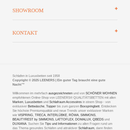
Mehrwersteuerfrei
Über uns
SHOWROOM
Finanzierung
Auszeichnungen
Datenschutz
Bettenlexikon
So finden Sie uns
Lieferung
KONTAKT
Preisgarantie
Öffnungszeiten
Bestellvorgang
Presse
Click & Collect
AGB
LEENERS® einrichtungen GmbH
Empfehlungen
im Businesspark my41®
Shuttle Service
Widerrufsbelehrung
Feldmühlenstr. 41
Hotels
D- 58099 Hagen
Schlafraumberatung
A1 - Abfahrt 87 | direkt im Gewerbegebiet Lennetal
Kompetenz-Partner
E-Mail an:
welcome
@
leeners.de
Sleep Club
Schlafen in Luxusbetten seit 1958
Jobs
Neuer Showroom für unsere Onlineartikel.
Copyright © 2025 LEENERS | Ein guter Tag braucht eine gute
Fotoalbum
Nacht™
Beratung und Verkauf nur Online.
Hagen
Willkommen im mehrfach
ausgezeichneten
und von
SCHÖNER WOHNEN
Kontakt via:
empfohlenen Online-Shop von LEENERS® QUALITÄTSBETTEN mit allen
WhatsApp
Kontakt
Kontakt via:
Marken
,
Luxusbetten
eMail
und
Schlafraum Accesoires
in einem Shop - von
exklusiver
Bettwäsche
,
Topper
bis zum ganzen
Boxspringbett
. Entdecken
Sie höchste Premiumqualität und neue Trends unser exklusiver Marken
mögliche Zeiten für eine Showroom Terminreservierung
wie
VISPRING
,
TRECA
,
INTERLÜBKE
,
RÖWA
,
SIMMONS
,
MO und DI geschlossen
BEAUTYREST by SIMMONS
,
LATTOFLEX
,
DOMALUX
,
QBEDS
und
MI - FR 11 bis 17 Uhr
DUXIANA
. Suchen Sie
Tips und Informationen
zu allen Fragen rund um
SA 11 bis 15 Uhr
das Thema gesundes Schlafen und attraktiver
Schlafraum
, dann finden