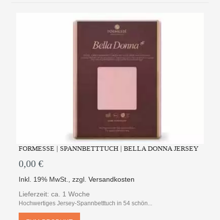
FORMESSE | SPANNBETTTUCH | BELLA DONNA JERSEY
0,00 €
Inkl. 19% MwSt.
,
zzgl.
Versandkosten
Lieferzeit: ca. 1 Woche
Hochwertiges Jersey-Spannbetttuch in 54 schön...