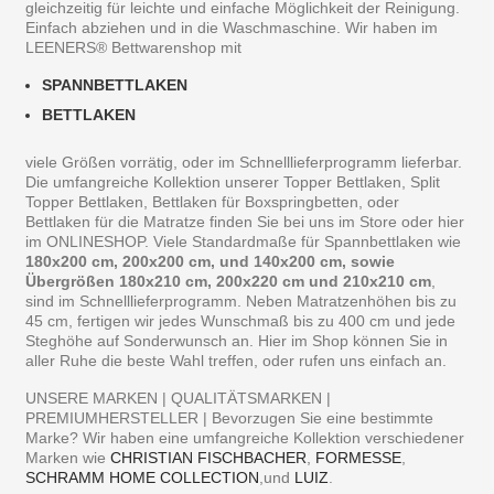
gleichzeitig für leichte und einfache Möglichkeit der Reinigung.
Einfach abziehen und in die Waschmaschine. Wir haben im
LEENERS® Bettwarenshop mit
SPANNBETTLAKEN
BETTLAKEN
viele Größen vorrätig, oder im Schnelllieferprogramm lieferbar.
Die umfangreiche Kollektion unserer Topper Bettlaken, Split
Topper Bettlaken, Bettlaken für Boxspringbetten, oder
Bettlaken für die Matratze finden Sie bei uns im Store oder hier
im ONLINESHOP. Viele Standardmaße für Spannbettlaken wie
180x200 cm, 200x200 cm, und 140x200 cm, sowie
Übergrößen 180x210 cm, 200x220 cm und 210x210 cm
,
sind im Schnelllieferprogramm. Neben Matratzenhöhen bis zu
45 cm, fertigen wir jedes Wunschmaß bis zu 400 cm und jede
Steghöhe auf Sonderwunsch an. Hier im Shop können Sie in
aller Ruhe die beste Wahl treffen, oder rufen uns einfach an.
UNSERE MARKEN | QUALITÄTSMARKEN |
PREMIUMHERSTELLER | Bevorzugen Sie eine bestimmte
Marke? Wir haben eine umfangreiche Kollektion verschiedener
Marken wie
CHRISTIAN FISCHBACHER
,
FORMESSE
,
SCHRAMM HOME COLLECTION
,und
LUIZ
.