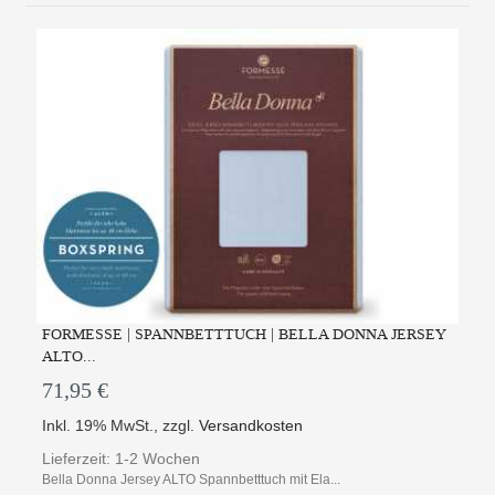
FORMESSE | SPANNBETTTUCH | BELLA DONNA JERSEY
ALTO...
71,95 €
Inkl. 19% MwSt.
,
zzgl.
Versandkosten
Lieferzeit: 1-2 Wochen
Bella Donna Jersey ALTO Spannbetttuch mit Ela...