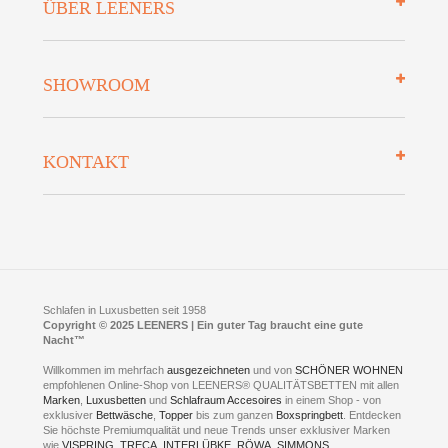
ÜBER LEENERS
Zahlungsarten
Mehrwersteuerfrei
Über uns
SHOWROOM
Finanzierung
Auszeichnungen
Datenschutz
Bettenlexikon
So finden Sie uns
Lieferung
KONTAKT
Preisgarantie
Öffnungszeiten
Bestellvorgang
Presse
Click & Collect
AGB
LEENERS® einrichtungen GmbH
Empfehlungen
im Businesspark my41®
Shuttle Service
Widerrufsbelehrung
Feldmühlenstr. 41
Hotels
D- 58099 Hagen
Schlafraumberatung
A1 - Abfahrt 87 | direkt im Gewerbegebiet Lennetal
Kompetenz-Partner
E-Mail an:
welcome
@
leeners.de
Sleep Club
Schlafen in Luxusbetten seit 1958
Jobs
Neuer Showroom für unsere Onlineartikel.
Copyright © 2025 LEENERS | Ein guter Tag braucht eine gute
Fotoalbum
Nacht™
Beratung und Verkauf nur Online.
Hagen
Willkommen im mehrfach
ausgezeichneten
und von
SCHÖNER WOHNEN
Kontakt via:
empfohlenen Online-Shop von LEENERS® QUALITÄTSBETTEN mit allen
WhatsApp
Kontakt
Kontakt via:
Marken
,
Luxusbetten
eMail
und
Schlafraum Accesoires
in einem Shop - von
exklusiver
Bettwäsche
,
Topper
bis zum ganzen
Boxspringbett
. Entdecken
Sie höchste Premiumqualität und neue Trends unser exklusiver Marken
mögliche Zeiten für eine Showroom Terminreservierung
wie
VISPRING
,
TRECA
,
INTERLÜBKE
,
RÖWA
,
SIMMONS
,