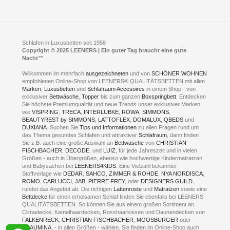
im Businesspark my41®
Shuttle Service
Widerrufsbelehrung
Feldmühlenstr. 41
Hotels
D- 58099 Hagen
Schlafraumberatung
A1 - Abfahrt 87 | direkt im Gewerbegebiet Lennetal
Kompetenz-Partner
E-Mail an:
welcome
@
leeners.de
Sleep Club
Schlafen in Luxusbetten seit 1958
Jobs
Neuer Showroom für unsere Onlineartikel.
Copyright © 2025 LEENERS | Ein guter Tag braucht eine gute
Fotoalbum
Nacht™
Beratung und Verkauf nur Online.
Hagen
Willkommen im mehrfach
ausgezeichneten
und von
SCHÖNER WOHNEN
Kontakt via:
empfohlenen Online-Shop von LEENERS® QUALITÄTSBETTEN mit allen
WhatsApp
Kontakt
Kontakt via:
Marken
,
Luxusbetten
eMail
und
Schlafraum Accesoires
in einem Shop - von
exklusiver
Bettwäsche
,
Topper
bis zum ganzen
Boxspringbett
. Entdecken
Sie höchste Premiumqualität und neue Trends unser exklusiver Marken
mögliche Zeiten für eine Showroom Terminreservierung
wie
VISPRING
,
TRECA
,
INTERLÜBKE
,
RÖWA
,
SIMMONS
,
MO und DI geschlossen
BEAUTYREST by SIMMONS
,
LATTOFLEX
,
DOMALUX
,
QBEDS
und
MI - FR 11 bis 17 Uhr
DUXIANA
. Suchen Sie
Tips und Informationen
zu allen Fragen rund um
SA 11 bis 15 Uhr
das Thema gesundes Schlafen und attraktiver
Schlafraum
, dann finden
Sie z.B. auch eine große Auswahl an
Bettwäsche
von
CHRISTIAN
FISCHBACHER
,
DECODE
, und
LUIZ
, für jede Jahreszeit und in vielen
Größen - auch in Übergrößen, ebenso wie hochwertige Kindermatratzen
und Babysachen bei
LEENERS4KIDS
. Eine Vielzahl bekannter
ONLINEBERATUNG UND
Stoffverlage wie
DEDAR
,
SAHCO
,
ZIMMER & ROHDE
,
NYA NORDISCA
,
ROMO
,
CARLUCCI
,
JAB
,
PIERRE FREY
, oder
DESIGNERS GUILD
,
TERMIN- RESERVIERUNG
rundet das Angebot ab. Die richtigen
Lattenroste
und
Matratzen
sowie eine
Bettdecke
für einen erholsamen Schlaf finden Sie ebenfalls bei LEENERS
+49 (0) 2331 408 11
QUALITÄTSBETTEN. So können Sie aus einem großen Sortiment an
Climadecke, Kamelhaardecken, Rosshaarkissen und Daunendecken von
+49 (0) 1633 688 213
FALKENRECK
,
CHRISTIAN FISCHBACHER
,
MOOSBURGER
oder
TRAUMINA
, - in allen Größen - wählen. Sie finden im Online-Shop auch