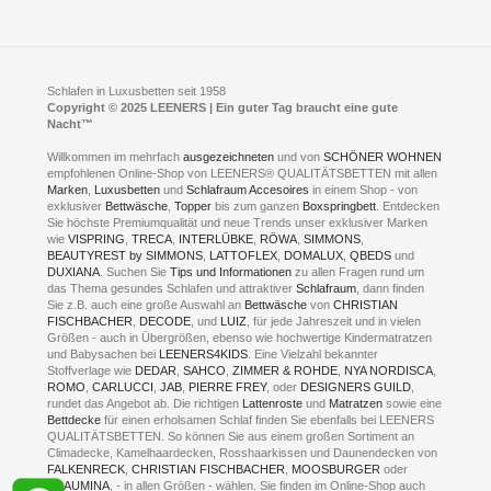
im Businesspark my41®
Shuttle Service
Widerrufsbelehrung
Feldmühlenstr. 41
Hotels
D- 58099 Hagen
Schlafraumberatung
A1 - Abfahrt 87 | direkt im Gewerbegebiet Lennetal
Kompetenz-Partner
E-Mail an:
welcome
@
leeners.de
Sleep Club
Schlafen in Luxusbetten seit 1958
Jobs
Neuer Showroom für unsere Onlineartikel.
Copyright © 2025 LEENERS | Ein guter Tag braucht eine gute
Fotoalbum
Nacht™
Beratung und Verkauf nur Online.
Hagen
Willkommen im mehrfach
ausgezeichneten
und von
SCHÖNER WOHNEN
Kontakt via:
empfohlenen Online-Shop von LEENERS® QUALITÄTSBETTEN mit allen
WhatsApp
Kontakt
Kontakt via:
Marken
,
Luxusbetten
eMail
und
Schlafraum Accesoires
in einem Shop - von
exklusiver
Bettwäsche
,
Topper
bis zum ganzen
Boxspringbett
. Entdecken
Sie höchste Premiumqualität und neue Trends unser exklusiver Marken
mögliche Zeiten für eine Showroom Terminreservierung
wie
VISPRING
,
TRECA
,
INTERLÜBKE
,
RÖWA
,
SIMMONS
,
MO und DI geschlossen
BEAUTYREST by SIMMONS
,
LATTOFLEX
,
DOMALUX
,
QBEDS
und
MI - FR 11 bis 17 Uhr
DUXIANA
. Suchen Sie
Tips und Informationen
zu allen Fragen rund um
SA 11 bis 15 Uhr
das Thema gesundes Schlafen und attraktiver
Schlafraum
, dann finden
Sie z.B. auch eine große Auswahl an
Bettwäsche
von
CHRISTIAN
FISCHBACHER
,
DECODE
, und
LUIZ
, für jede Jahreszeit und in vielen
Größen - auch in Übergrößen, ebenso wie hochwertige Kindermatratzen
und Babysachen bei
LEENERS4KIDS
. Eine Vielzahl bekannter
ONLINEBERATUNG UND
Stoffverlage wie
DEDAR
,
SAHCO
,
ZIMMER & ROHDE
,
NYA NORDISCA
,
ROMO
,
CARLUCCI
,
JAB
,
PIERRE FREY
, oder
DESIGNERS GUILD
,
TERMIN- RESERVIERUNG
rundet das Angebot ab. Die richtigen
Lattenroste
und
Matratzen
sowie eine
Bettdecke
für einen erholsamen Schlaf finden Sie ebenfalls bei LEENERS
+49 (0) 2331 408 11
QUALITÄTSBETTEN. So können Sie aus einem großen Sortiment an
Climadecke, Kamelhaardecken, Rosshaarkissen und Daunendecken von
+49 (0) 1633 688 213
FALKENRECK
,
CHRISTIAN FISCHBACHER
,
MOOSBURGER
oder
TRAUMINA
, - in allen Größen - wählen. Sie finden im Online-Shop auch