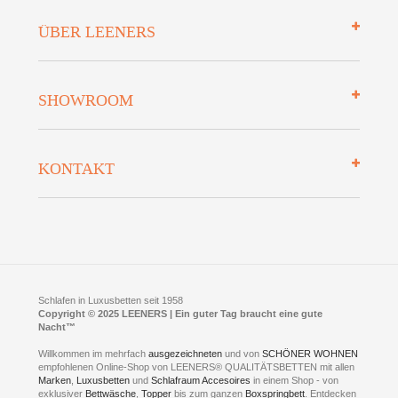
Impressum
ÜBER LEENERS
Zahlungsarten
Mehrwersteuerfrei
Über uns
SHOWROOM
Finanzierung
Auszeichnungen
Datenschutz
Bettenlexikon
So finden Sie uns
Lieferung
KONTAKT
Preisgarantie
Öffnungszeiten
Bestellvorgang
Presse
Click & Collect
AGB
LEENERS® einrichtungen GmbH
Empfehlungen
im Businesspark my41®
Shuttle Service
Widerrufsbelehrung
Feldmühlenstr. 41
Hotels
D- 58099 Hagen
Schlafraumberatung
A1 - Abfahrt 87 | direkt im Gewerbegebiet Lennetal
Kompetenz-Partner
E-Mail an:
welcome
@
leeners.de
Sleep Club
Schlafen in Luxusbetten seit 1958
Jobs
Neuer Showroom für unsere Onlineartikel.
Copyright © 2025 LEENERS | Ein guter Tag braucht eine gute
Fotoalbum
Nacht™
Beratung und Verkauf nur Online.
Hagen
Willkommen im mehrfach
ausgezeichneten
und von
SCHÖNER WOHNEN
Kontakt via:
empfohlenen Online-Shop von LEENERS® QUALITÄTSBETTEN mit allen
WhatsApp
Kontakt
Kontakt via:
Marken
,
Luxusbetten
eMail
und
Schlafraum Accesoires
in einem Shop - von
exklusiver
Bettwäsche
,
Topper
bis zum ganzen
Boxspringbett
. Entdecken