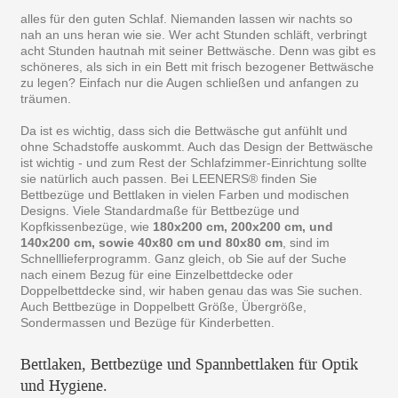
alles für den guten Schlaf. Niemanden lassen wir nachts so
nah an uns heran wie sie. Wer acht Stunden schläft, verbringt
acht Stunden hautnah mit seiner Bettwäsche. Denn was gibt es
schöneres, als sich in ein Bett mit frisch bezogener Bettwäsche
zu legen? Einfach nur die Augen schließen und anfangen zu
träumen.
Da ist es wichtig, dass sich die Bettwäsche gut anfühlt und
ohne Schadstoffe auskommt. Auch das Design der Bettwäsche
ist wichtig - und zum Rest der Schlafzimmer-Einrichtung sollte
sie natürlich auch passen. Bei LEENERS® finden Sie
Bettbezüge und Bettlaken in vielen Farben und modischen
Designs. Viele Standardmaße für Bettbezüge und
Kopfkissenbezüge, wie
180x200 cm, 200x200 cm, und
140x200 cm, sowie 40x80 cm und 80x80 cm
, sind im
Schnelllieferprogramm. Ganz gleich, ob Sie auf der Suche
nach einem Bezug für eine Einzelbettdecke oder
Doppelbettdecke sind, wir haben genau das was Sie suchen.
Auch Bettbezüge in Doppelbett Größe, Übergröße,
Sondermassen und Bezüge für Kinderbetten.
Bettlaken, Bettbezüge und Spannbettlaken für Optik
und Hygiene.