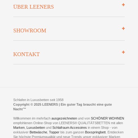
Impressum
ÜBER LEENERS
Zahlungsarten
Mehrwersteuerfrei
Über uns
SHOWROOM
Finanzierung
Auszeichnungen
Datenschutz
Bettenlexikon
So finden Sie uns
Lieferung
KONTAKT
Preisgarantie
Öffnungszeiten
Bestellvorgang
Presse
Click & Collect
AGB
LEENERS® einrichtungen GmbH
Empfehlungen
im Businesspark my41®
Shuttle Service
Widerrufsbelehrung
Feldmühlenstr. 41
Hotels
D- 58099 Hagen
Schlafraumberatung
A1 - Abfahrt 87 | direkt im Gewerbegebiet Lennetal
Kompetenz-Partner
E-Mail an:
welcome
@
leeners.de
Sleep Club
Schlafen in Luxusbetten seit 1958
Jobs
Neuer Showroom für unsere Onlineartikel.
Copyright © 2025 LEENERS | Ein guter Tag braucht eine gute
Fotoalbum
Nacht™
Beratung und Verkauf nur Online.
Hagen
Willkommen im mehrfach
ausgezeichneten
und von
SCHÖNER WOHNEN
Kontakt via:
empfohlenen Online-Shop von LEENERS® QUALITÄTSBETTEN mit allen
WhatsApp
Kontakt
Kontakt via:
Marken
,
Luxusbetten
eMail
und
Schlafraum Accesoires
in einem Shop - von
exklusiver
Bettwäsche
,
Topper
bis zum ganzen
Boxspringbett
. Entdecken
Sie höchste Premiumqualität und neue Trends unser exklusiver Marken