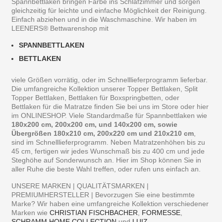
Spannbettlaken bringen Farbe ins Schlafzimmer und sorgen
gleichzeitig für leichte und einfache Möglichkeit der Reinigung.
Einfach abziehen und in die Waschmaschine. Wir haben im
LEENERS® Bettwarenshop mit
SPANNBETTLAKEN
BETTLAKEN
viele Größen vorrätig, oder im Schnelllieferprogramm lieferbar.
Die umfangreiche Kollektion unserer Topper Bettlaken, Split
Topper Bettlaken, Bettlaken für Boxspringbetten, oder
Bettlaken für die Matratze finden Sie bei uns im Store oder hier
im ONLINESHOP. Viele Standardmaße für Spannbettlaken wie
180x200 cm, 200x200 cm, und 140x200 cm, sowie
Übergrößen 180x210 cm, 200x220 cm und 210x210 cm
,
sind im Schnelllieferprogramm. Neben Matratzenhöhen bis zu
45 cm, fertigen wir jedes Wunschmaß bis zu 400 cm und jede
Steghöhe auf Sonderwunsch an. Hier im Shop können Sie in
aller Ruhe die beste Wahl treffen, oder rufen uns einfach an.
UNSERE MARKEN | QUALITÄTSMARKEN |
PREMIUMHERSTELLER | Bevorzugen Sie eine bestimmte
Marke? Wir haben eine umfangreiche Kollektion verschiedener
Marken wie
CHRISTIAN FISCHBACHER
,
FORMESSE
,
SCHRAMM HOME COLLECTION
,und
LUIZ
.