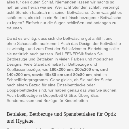
alles für den guten Schlaf. Niemanden lassen wir nachts so
nah an uns heran wie sie. Wer acht Stunden schläft, verbringt
acht Stunden hautnah mit seiner Bettwäsche. Denn was gibt es
schöneres, als sich in ein Bett mit frisch bezogener Bettwäsche
zu legen? Einfach nur die Augen schließen und anfangen zu
träumen.
Da ist es wichtig, dass sich die Bettwäsche gut anfühlt und
ohne Schadstoffe auskommt. Auch das Design der Bettwäsche
ist wichtig - und zum Rest der Schlafzimmer-Einrichtung sollte
sie natürlich auch passen. Bei LEENERS® finden Sie
Bettbezüge und Bettlaken in vielen Farben und modischen
Designs. Viele Standardmaße für Bettbezüge und
Kopfkissenbezüge, wie
180x200 cm, 200x200 cm, und
140x200 cm, sowie 40x80 cm und 80x80 cm
, sind im
Schnelllieferprogramm. Ganz gleich, ob Sie auf der Suche
nach einem Bezug für eine Einzelbettdecke oder
Doppelbettdecke sind, wir haben genau das was Sie suchen.
Auch Bettbezüge in Doppelbett Größe, Übergröße,
Sondermassen und Bezüge für Kinderbetten.
Bettlaken, Bettbezüge und Spannbettlaken für Optik
und Hygiene.