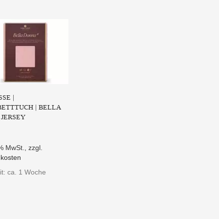
SE |
ETTTUCH | BELLA
 JERSEY
9% MwSt.
,
zzgl.
kosten
it: ca. 1 Woche