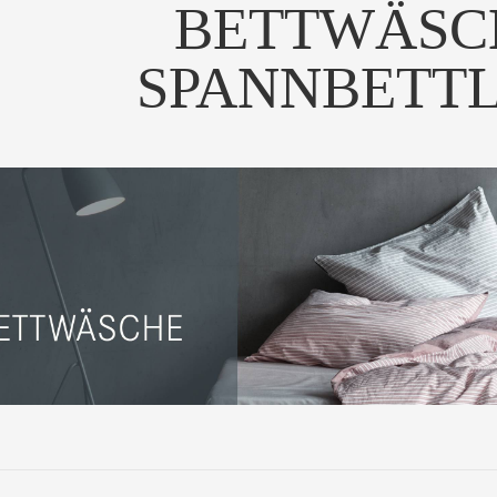
BETTWÄSC
SPANNBETT
ochwertiges Jersey-
nbetttuch in 54 schön...
UM PRODUKT