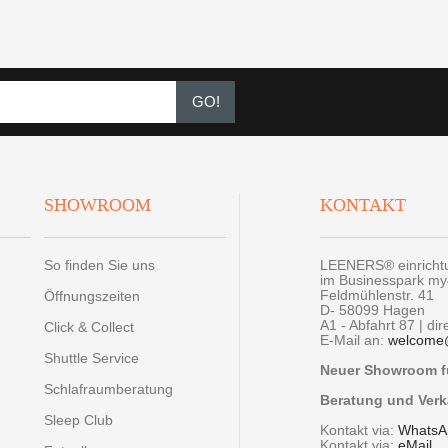
GO!
SHOWROOM
KONTAKT
So finden Sie uns
LEENERS® einrich
im Businesspark m
Feldmühlenstr. 41
Öffnungszeiten
D- 58099 Hagen
A1 - Abfahrt 87 | di
Click & Collect
E-Mail an:
welcome
Shuttle Service
Neuer Showroom fü
Schlafraumberatung
Beratung und Verk
Sleep Club
Kontakt via:
WhatsA
Kontakt via:
eMail