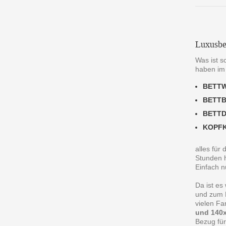
Luxusbe
Was ist s
haben im
BETT
BETT
BETT
KOPF
alles für
Stunden h
Einfach n
Da ist es
und zum R
vielen F
und 140x
Bezug für