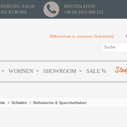
IEFERUNG NACH
INFOTELEFON
ANZ EUROPA
+49 (0) 1633 688 213
Willkommen in unserem Onlineshop
Sle
WOHNEN
SHOWROOM
SALE %
eite
/
Schlafen
/
Bettwäsche & Spannbettlaken