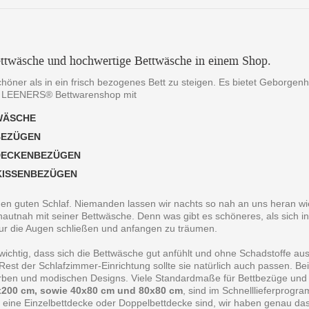
ttwäsche und hochwertige Bettwäsche in einem Shop.
chöner als in ein frisch bezogenes Bett zu steigen. Es bietet Geborgen
 LEENERS® Bettwarenshop mit
WÄSCHE
BEZÜGEN
DECKENBEZÜGEN
KISSENBEZÜGEN
 den guten Schlaf. Niemanden lassen wir nachts so nah an uns heran wie
autnah mit seiner Bettwäsche. Denn was gibt es schöneres, als sich in
ur die Augen schließen und anfangen zu träumen.
 wichtig, dass sich die Bettwäsche gut anfühlt und ohne Schadstoffe au
est der Schlafzimmer-Einrichtung sollte sie natürlich auch passen. B
arben und modischen Designs. Viele Standardmaße für Bettbezüge und
200 cm, sowie 40x80 cm und 80x80 cm
, sind im Schnelllieferprogr
 eine Einzelbettdecke oder Doppelbettdecke sind, wir haben genau da