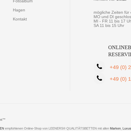
Fotoalbum
Hagen
mögliche Zeiten fü
MO und DI geschlo
Kontakt
MI - FR 11 bis 17 U
SA 11 bis 15 Uhr
ONLINEB
RESERV
+49 (0) 
+49 (0) 
cht™
EN
empfohlenen Online-Shop von LEENERS® QUALITÄTSBETTEN mit allen
Marken
,
Luxus