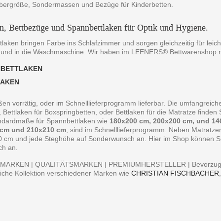
bergröße, Sondermassen und Bezüge für Kinderbetten.
en, Bettbezüge und Spannbettlaken für Optik und Hygiene.
laken bringen Farbe ins Schlafzimmer und sorgen gleichzeitig für leich
 und in die Waschmaschine. Wir haben im LEENERS® Bettwarenshop m
NBETTLAKEN
LAKEN
ßen vorrätig, oder im Schnelllieferprogramm lieferbar. Die umfangreiche
, Bettlaken für Boxspringbetten, oder Bettlaken für die Matratze finde
andardmaße für Spannbettlaken wie
180x200 cm, 200x200 cm, und 14
 cm und 210x210 cm
, sind im Schnelllieferprogramm. Neben Matratz
0 cm und jede Steghöhe auf Sonderwunsch an. Hier im Shop können Sie 
ch an.
MARKEN | QUALITÄTSMARKEN | PREMIUMHERSTELLER | Bevorzugen S
iche Kollektion verschiedener Marken wie
CHRISTIAN FISCHBACHER