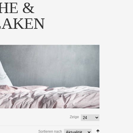
HE &
LAKEN
Zeige
Sortieren nach