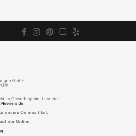
tungen GmbH
y41®
rekt im Gewerbegebiet Lennetal
@
leeners.de
r unsere Onlineartikel.
auf nur Online.
pp