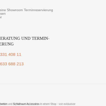
r eine Showroom Terminreservierung
ssen
hr
ERATUNG UND TERMIN-
IERUNG
2331 408 11
1633 688 213
betten
und
Schlafraum Accesoires
in einem Shop - von exklusiver