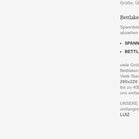
Größe, Ü
Bettlak
Spannbett
abziehen
SPAN
BETT
viele Grö
Bettlaken
Viele St
200x220
bis zu 40
uns einfa
UNSERE 
umfangre
LUIZ
.