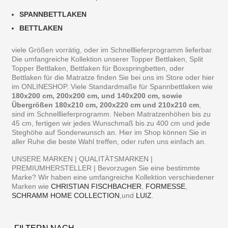
SPANNBETTLAKEN
BETTLAKEN
viele Größen vorrätig, oder im Schnelllieferprogramm lieferbar.
Die umfangreiche Kollektion unserer Topper Bettlaken, Split
Topper Bettlaken, Bettlaken für Boxspringbetten, oder
Bettlaken für die Matratze finden Sie bei uns im Store oder hier
im ONLINESHOP. Viele Standardmaße für Spannbettlaken wie
180x200 cm, 200x200 cm, und 140x200 cm, sowie
Übergrößen 180x210 cm, 200x220 cm und 210x210 cm
,
sind im Schnelllieferprogramm. Neben Matratzenhöhen bis zu
45 cm, fertigen wir jedes Wunschmaß bis zu 400 cm und jede
Steghöhe auf Sonderwunsch an. Hier im Shop können Sie in
aller Ruhe die beste Wahl treffen, oder rufen uns einfach an.
UNSERE MARKEN | QUALITÄTSMARKEN |
PREMIUMHERSTELLER | Bevorzugen Sie eine bestimmte
Marke? Wir haben eine umfangreiche Kollektion verschiedener
Marken wie
CHRISTIAN FISCHBACHER
,
FORMESSE
,
SCHRAMM HOME COLLECTION
,und
LUIZ
.