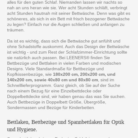
alles für den guten Schlaf. Niemanden lassen wir nachts so
nah an uns heran wie sie. Wer acht Stunden schläft, verbringt
acht Stunden hautnah mit seiner Bettwäsche. Denn was gibt es
schöneres, als sich in ein Bett mit frisch bezogener Bettwäsche
zu legen? Einfach nur die Augen schließen und anfangen zu
träumen.
Da ist es wichtig, dass sich die Bettwäsche gut anfühlt und
ohne Schadstoffe auskommt. Auch das Design der Bettwäsche
ist wichtig - und zum Rest der Schlafzimmer-Einrichtung sollte
sie natürlich auch passen. Bei LEENERS® finden Sie
Bettbezüge und Bettlaken in vielen Farben und modischen
Designs. Viele Standardmaße für Bettbezüge und
Kopfkissenbezüge, wie
180x200 cm, 200x200 cm, und
140x200 cm, sowie 40x80 cm und 80x80 cm
, sind im
Schnelllieferprogramm. Ganz gleich, ob Sie auf der Suche
nach einem Bezug für eine Einzelbettdecke oder
Doppelbettdecke sind, wir haben genau das was Sie suchen.
Auch Bettbezüge in Doppelbett Größe, Übergröße,
Sondermassen und Bezüge für Kinderbetten.
Bettlaken, Bettbezüge und Spannbettlaken für Optik
und Hygiene.