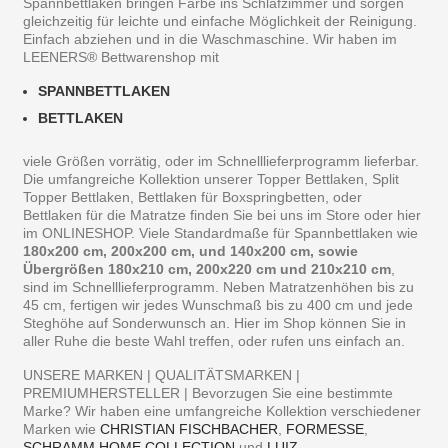
Spannbettlaken bringen Farbe ins Schlafzimmer und sorgen
gleichzeitig für leichte und einfache Möglichkeit der Reinigung.
Einfach abziehen und in die Waschmaschine. Wir haben im
LEENERS® Bettwarenshop mit
SPANNBETTLAKEN
BETTLAKEN
viele Größen vorrätig, oder im Schnelllieferprogramm lieferbar.
Die umfangreiche Kollektion unserer Topper Bettlaken, Split
Topper Bettlaken, Bettlaken für Boxspringbetten, oder
Bettlaken für die Matratze finden Sie bei uns im Store oder hier
im ONLINESHOP. Viele Standardmaße für Spannbettlaken wie
180x200 cm, 200x200 cm, und 140x200 cm, sowie
Übergrößen 180x210 cm, 200x220 cm und 210x210 cm
,
sind im Schnelllieferprogramm. Neben Matratzenhöhen bis zu
45 cm, fertigen wir jedes Wunschmaß bis zu 400 cm und jede
Steghöhe auf Sonderwunsch an. Hier im Shop können Sie in
aller Ruhe die beste Wahl treffen, oder rufen uns einfach an.
UNSERE MARKEN | QUALITÄTSMARKEN |
PREMIUMHERSTELLER | Bevorzugen Sie eine bestimmte
Marke? Wir haben eine umfangreiche Kollektion verschiedener
Marken wie
CHRISTIAN FISCHBACHER
,
FORMESSE
,
SCHRAMM HOME COLLECTION
,und
LUIZ
.