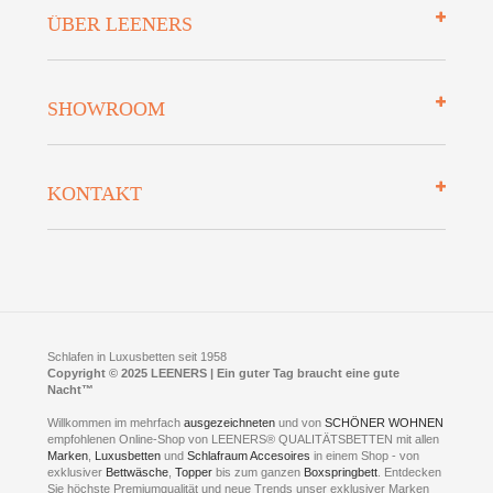
Impressum
ÜBER LEENERS
Zahlungsarten
Mehrwersteuerfrei
Über uns
SHOWROOM
Finanzierung
Auszeichnungen
Datenschutz
Bettenlexikon
So finden Sie uns
Lieferung
KONTAKT
Preisgarantie
Öffnungszeiten
Bestellvorgang
Presse
Click & Collect
AGB
LEENERS® einrichtungen GmbH
Empfehlungen
im Businesspark my41®
Shuttle Service
Widerrufsbelehrung
Feldmühlenstr. 41
Hotels
D- 58099 Hagen
Schlafraumberatung
A1 - Abfahrt 87 | direkt im Gewerbegebiet Lennetal
Kompetenz-Partner
E-Mail an:
welcome
@
leeners.de
Sleep Club
Schlafen in Luxusbetten seit 1958
Jobs
Neuer Showroom für unsere Onlineartikel.
Copyright © 2025 LEENERS | Ein guter Tag braucht eine gute
Fotoalbum
Nacht™
Beratung und Verkauf nur Online.
Hagen
Willkommen im mehrfach
ausgezeichneten
und von
SCHÖNER WOHNEN
Kontakt via:
empfohlenen Online-Shop von LEENERS® QUALITÄTSBETTEN mit allen
WhatsApp
Kontakt
Kontakt via:
Marken
,
Luxusbetten
eMail
und
Schlafraum Accesoires
in einem Shop - von
exklusiver
Bettwäsche
,
Topper
bis zum ganzen
Boxspringbett
. Entdecken
Sie höchste Premiumqualität und neue Trends unser exklusiver Marken