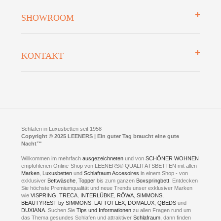
Mehrwersteuerfrei
Über uns
SHOWROOM
Finanzierung
Auszeichnungen
Datenschutz
Bettenlexikon
So finden Sie uns
Lieferung
KONTAKT
Preisgarantie
Öffnungszeiten
Bestellvorgang
Presse
Click & Collect
AGB
LEENERS® einrichtungen GmbH
Empfehlungen
im Businesspark my41®
Shuttle Service
Widerrufsbelehrung
Feldmühlenstr. 41
Hotels
D- 58099 Hagen
Schlafraumberatung
A1 - Abfahrt 87 | direkt im Gewerbegebiet Lennetal
Kompetenz-Partner
E-Mail an:
welcome
@
leeners.de
Sleep Club
Schlafen in Luxusbetten seit 1958
Jobs
Neuer Showroom für unsere Onlineartikel.
Copyright © 2025 LEENERS | Ein guter Tag braucht eine gute
Fotoalbum
Nacht™
Beratung und Verkauf nur Online.
Hagen
Willkommen im mehrfach
ausgezeichneten
und von
SCHÖNER WOHNEN
Kontakt via:
empfohlenen Online-Shop von LEENERS® QUALITÄTSBETTEN mit allen
WhatsApp
Kontakt
Kontakt via:
Marken
,
Luxusbetten
eMail
und
Schlafraum Accesoires
in einem Shop - von
exklusiver
Bettwäsche
,
Topper
bis zum ganzen
Boxspringbett
. Entdecken
Sie höchste Premiumqualität und neue Trends unser exklusiver Marken
mögliche Zeiten für eine Showroom Terminreservierung
wie
VISPRING
,
TRECA
,
INTERLÜBKE
,
RÖWA
,
SIMMONS
,
MO und DI geschlossen
BEAUTYREST by SIMMONS
,
LATTOFLEX
,
DOMALUX
,
QBEDS
und
MI - FR 11 bis 17 Uhr
DUXIANA
. Suchen Sie
Tips und Informationen
zu allen Fragen rund um
SA 11 bis 15 Uhr
das Thema gesundes Schlafen und attraktiver
Schlafraum
, dann finden