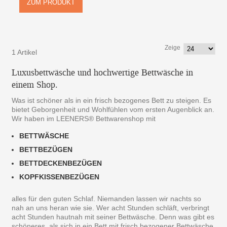
ZUM PRODUKT
Zeige
1 Artikel
Luxusbettwäsche und hochwertige Bettwäsche in
einem Shop.
Was ist schöner als in ein frisch bezogenes Bett zu steigen. Es
bietet Geborgenheit und Wohlfühlen vom ersten Augenblick an.
Wir haben im LEENERS® Bettwarenshop mit
BETTWÄSCHE
BETTBEZÜGEN
BETTDECKENBEZÜGEN
KOPFKISSENBEZÜGEN
alles für den guten Schlaf. Niemanden lassen wir nachts so
nah an uns heran wie sie. Wer acht Stunden schläft, verbringt
acht Stunden hautnah mit seiner Bettwäsche. Denn was gibt es
schöneres, als sich in ein Bett mit frisch bezogener Bettwäsche