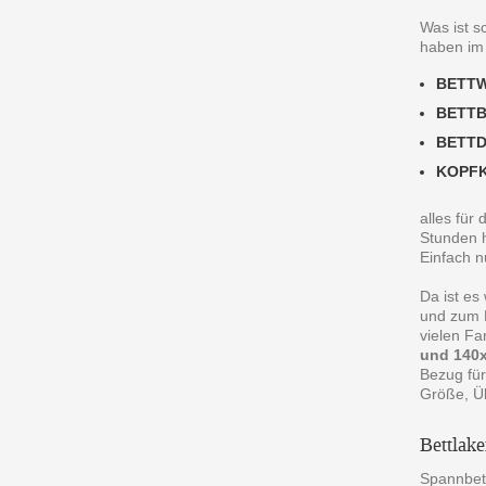
Was ist s
haben im
BETT
BETT
BETT
KOPF
alles für
Stunden h
Einfach n
Da ist es
und zum R
vielen F
und 140x
Bezug für
Größe, Ü
Bettlak
Spannbett