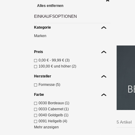
Alles entfernen
EINKAUFSOPTIONEN
Bel
Sp
Kategorie
Z
Marken
Preis
0,00 €
-
99,99 €
(3)
100,00 €
und höher (2)
Hersteller
Formesse (5)
Farbe
0030 Bordeaux (1)
0033 Cabernet (1)
0040 Goldgelb (1)
0091 Hellgelb (4)
5 Artikel
H
Mehr anzeigen
Span