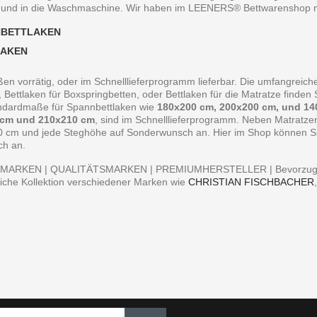
 und in die Waschmaschine. Wir haben im LEENERS® Bettwarenshop m
NBETTLAKEN
LAKEN
ßen vorrätig, oder im Schnelllieferprogramm lieferbar. Die umfangreiche
, Bettlaken für Boxspringbetten, oder Bettlaken für die Matratze finde
andardmaße für Spannbettlaken wie
180x200 cm, 200x200 cm, und 14
 cm und 210x210 cm
, sind im Schnelllieferprogramm. Neben Matratz
0 cm und jede Steghöhe auf Sonderwunsch an. Hier im Shop können Sie 
ch an.
MARKEN | QUALITÄTSMARKEN | PREMIUMHERSTELLER | Bevorzugen S
iche Kollektion verschiedener Marken wie
CHRISTIAN FISCHBACHER