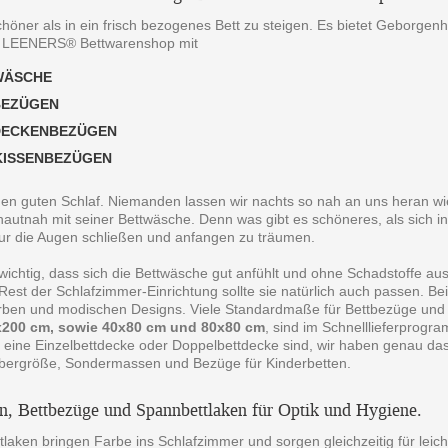
chöner als in ein frisch bezogenes Bett zu steigen. Es bietet Geborgen
 LEENERS® Bettwarenshop mit
WÄSCHE
BEZÜGEN
DECKENBEZÜGEN
KISSENBEZÜGEN
 den guten Schlaf. Niemanden lassen wir nachts so nah an uns heran wie
autnah mit seiner Bettwäsche. Denn was gibt es schöneres, als sich in
ur die Augen schließen und anfangen zu träumen.
 wichtig, dass sich die Bettwäsche gut anfühlt und ohne Schadstoffe au
est der Schlafzimmer-Einrichtung sollte sie natürlich auch passen. B
arben und modischen Designs. Viele Standardmaße für Bettbezüge und
200 cm, sowie 40x80 cm und 80x80 cm
, sind im Schnelllieferprogr
 eine Einzelbettdecke oder Doppelbettdecke sind, wir haben genau da
bergröße, Sondermassen und Bezüge für Kinderbetten.
en, Bettbezüge und Spannbettlaken für Optik und Hygiene.
laken bringen Farbe ins Schlafzimmer und sorgen gleichzeitig für leich