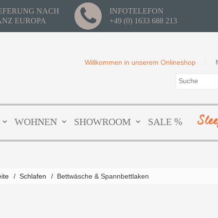
IEFERUNG NACH
INFOTELEFON
ANZ EUROPA
+49 (0) 1633 688 213
Willkommen in unserem Onlineshop
Sle
WOHNEN
SHOWROOM
SALE %
eite
/
Schlafen
/
Bettwäsche & Spannbettlaken