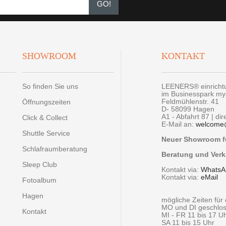
GO!
SHOWROOM
KONTAKT
So finden Sie uns
LEENERS® einrich
im Businesspark m
Feldmühlenstr. 41
Öffnungszeiten
D- 58099 Hagen
A1 - Abfahrt 87 | di
Click & Collect
E-Mail an:
welcome
Shuttle Service
Neuer Showroom fü
Schlafraumberatung
Beratung und Verk
Sleep Club
Kontakt via:
WhatsA
Kontakt via:
eMail
Fotoalbum
Hagen
mögliche Zeiten fü
MO und DI geschlo
Kontakt
MI - FR 11 bis 17 U
SA 11 bis 15 Uhr