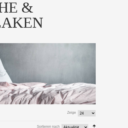
HE &
LAKEN
um-Ausführung von
Hochwertiges Frottee-
Donna - Noch...
Spannbetttuch mit Pflege...
 PRODUKT
ZUM PRODUKT
Zeige
Sortieren nach