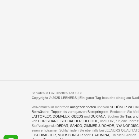
Schlafen in Luxusbetten seit 1958
Copyright © 2025 LEENERS | Ein guter Tag braucht eine gute Na
Willkommen im mehrfach
ausgezeichneten
und von
SCHÖNER WOHN
Bettwäsche
,
Topper
bis zum ganzen
Boxspringbett
. Entdecken Sie höc
LATTOFLEX
,
DOMALUX
,
QBEDS
und
DUXIANA
. Suchen Sie
Tips und
von
CHRISTIAN FISCHBACHER
,
DECODE
, und
LUIZ
, für jede Jahr
Stoffverlage wie
DEDAR
,
SAHCO
,
ZIMMER & ROHDE
,
NYA NORDISC
einen erholsamen Schlaf finden Sie ebenfalls bei LEENERS QUALIT
FISCHBACHER
,
MOOSBURGER
oder
TRAUMINA
, - in allen Größen