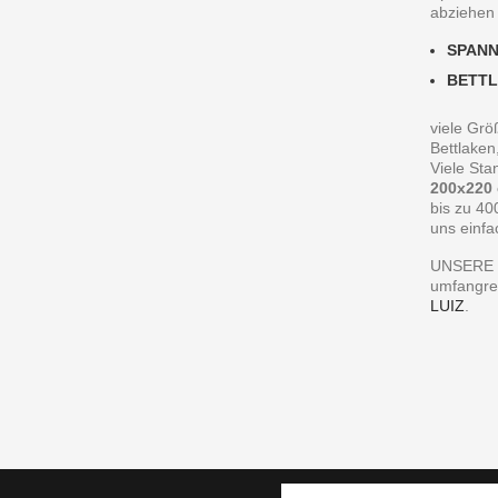
abziehen
SPAN
BETT
viele Grö
Bettlaken
Viele St
200x220
bis zu 40
uns einfa
UNSERE 
umfangre
LUIZ
.