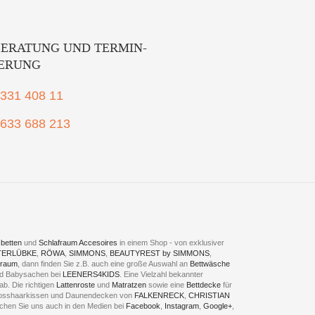
ERATUNG UND TERMIN-
IERUNG
2331 408 11
1633 688 213
betten
und
Schlafraum Accesoires
in einem Shop - von exklusiver
TERLÜBKE
,
RÖWA
,
SIMMONS
,
BEAUTYREST by SIMMONS
,
fraum
, dann finden Sie z.B. auch eine große Auswahl an
Bettwäsche
und Babysachen bei
LEENERS4KIDS
. Eine Vielzahl bekannter
ab. Die richtigen
Lattenroste
und
Matratzen
sowie eine
Bettdecke
für
 Rosshaarkissen und Daunendecken von
FALKENRECK
,
CHRISTIAN
chen Sie uns auch in den Medien bei
Facebook
,
Instagram
,
Google+
,