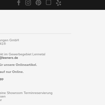
tungen GmbH
y41®
rekt im Gewerbegebiet Lennetal
@
leeners.de
r unsere Onlineartikel.
auf nur Online.
pp
r eine Showroom Terminreservierung
ssen
hr