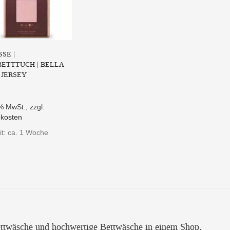
SE |
ETTTUCH | BELLA
 JERSEY
9% MwSt.
,
zzgl.
kosten
it: ca. 1 Woche
ttwäsche und hochwertige Bettwäsche in einem Shop.