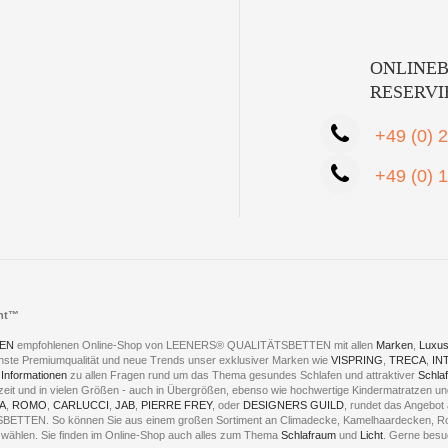
ONLINEB
RESERV
+49 (0) 
+49 (0) 
cht™
EN
empfohlenen Online-Shop von LEENERS® QUALITÄTSBETTEN mit allen
Marken
,
Luxus
hste Premiumqualität und neue Trends unser exklusiver Marken wie
VISPRING
,
TRECA
,
IN
 Informationen
zu allen Fragen rund um das Thema gesundes Schlafen und attraktiver
Schla
eszeit und in vielen Größen - auch in Übergrößen, ebenso wie hochwertige Kindermatratzen 
A
,
ROMO
,
CARLUCCI
,
JAB
,
PIERRE FREY
, oder
DESIGNERS GUILD
, rundet das Angebot 
ÄTSBETTEN. So können Sie aus einem großen Sortiment an Climadecke, Kamelhaardecken,
 - wählen. Sie finden im Online-Shop auch alles zum Thema
Schlafraum
und
Licht
. Gerne besu