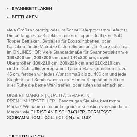
SPANNBETTLAKEN
BETTLAKEN
viele Größen vorrätig, oder im Schnelllieferprogramm lieferbar.
Die umfangreiche Kollektion unserer Topper Bettlaken, Split
Topper Bettlaken, Bettlaken für Boxspringbetten, oder
Bettlaken für die Matratze finden Sie bei uns im Store oder hier
im ONLINESHOP. Viele Standardmaße für Spannbettlaken wie
180x200 cm, 200x200 cm, und 140x200 cm, sowie
Übergrößen 180x210 cm, 200x220 cm und 210x210 cm
,
sind im Schnelllieferprogramm. Neben Matratzenhöhen bis zu
45 cm, fertigen wir jedes Wunschmaß bis zu 400 cm und jede
Steghöhe auf Sonderwunsch an. Hier im Shop können Sie in
aller Ruhe die beste Wahl treffen, oder rufen uns einfach an.
UNSERE MARKEN | QUALITÄTSMARKEN |
PREMIUMHERSTELLER | Bevorzugen Sie eine bestimmte
Marke? Wir haben eine umfangreiche Kollektion verschiedener
Marken wie
CHRISTIAN FISCHBACHER
,
FORMESSE
,
SCHRAMM HOME COLLECTION
,und
LUIZ
.