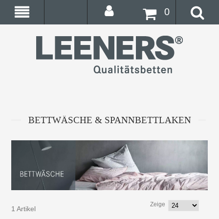
0
BETTWÄSCHE & SPANNBETTLAKEN
Zeige
1 Artikel