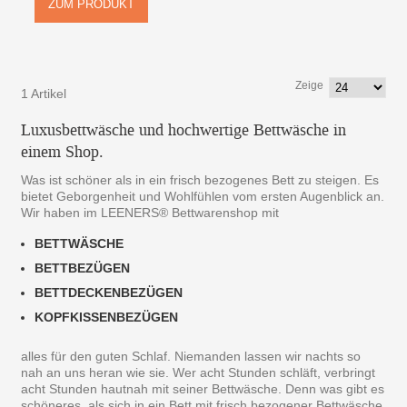
ZUM PRODUKT
Zeige
1 Artikel
Luxusbettwäsche und hochwertige Bettwäsche in
einem Shop.
Was ist schöner als in ein frisch bezogenes Bett zu steigen. Es
bietet Geborgenheit und Wohlfühlen vom ersten Augenblick an.
Wir haben im LEENERS® Bettwarenshop mit
BETTWÄSCHE
BETTBEZÜGEN
BETTDECKENBEZÜGEN
KOPFKISSENBEZÜGEN
alles für den guten Schlaf. Niemanden lassen wir nachts so
nah an uns heran wie sie. Wer acht Stunden schläft, verbringt
acht Stunden hautnah mit seiner Bettwäsche. Denn was gibt es
schöneres, als sich in ein Bett mit frisch bezogener Bettwäsche