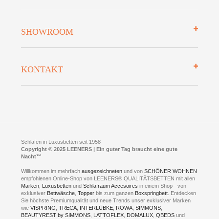
Zahlungsarten
Mehrwersteuerfrei
Über uns
SHOWROOM
Finanzierung
Auszeichnungen
Datenschutz
Bettenlexikon
So finden Sie uns
Lieferung
KONTAKT
Preisgarantie
Öffnungszeiten
Bestellvorgang
Presse
Click & Collect
AGB
LEENERS® einrichtungen GmbH
Empfehlungen
im Businesspark my41®
Shuttle Service
Widerrufsbelehrung
Feldmühlenstr. 41
Hotels
D- 58099 Hagen
Schlafraumberatung
A1 - Abfahrt 87 | direkt im Gewerbegebiet Lennetal
Kompetenz-Partner
E-Mail an:
welcome
@
leeners.de
Sleep Club
Schlafen in Luxusbetten seit 1958
Jobs
Neuer Showroom für unsere Onlineartikel.
Copyright © 2025 LEENERS | Ein guter Tag braucht eine gute
Fotoalbum
Nacht™
Beratung und Verkauf nur Online.
Hagen
Willkommen im mehrfach
ausgezeichneten
und von
SCHÖNER WOHNEN
Kontakt via:
empfohlenen Online-Shop von LEENERS® QUALITÄTSBETTEN mit allen
WhatsApp
Kontakt
Kontakt via:
Marken
,
Luxusbetten
eMail
und
Schlafraum Accesoires
in einem Shop - von
exklusiver
Bettwäsche
,
Topper
bis zum ganzen
Boxspringbett
. Entdecken
Sie höchste Premiumqualität und neue Trends unser exklusiver Marken
mögliche Zeiten für eine Showroom Terminreservierung
wie
VISPRING
,
TRECA
,
INTERLÜBKE
,
RÖWA
,
SIMMONS
,
MO und DI geschlossen
BEAUTYREST by SIMMONS
,
LATTOFLEX
,
DOMALUX
,
QBEDS
und