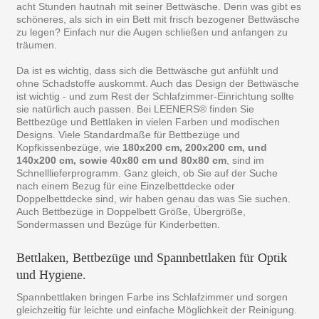
acht Stunden hautnah mit seiner Bettwäsche. Denn was gibt es
schöneres, als sich in ein Bett mit frisch bezogener Bettwäsche
zu legen? Einfach nur die Augen schließen und anfangen zu
träumen.
Da ist es wichtig, dass sich die Bettwäsche gut anfühlt und
ohne Schadstoffe auskommt. Auch das Design der Bettwäsche
ist wichtig - und zum Rest der Schlafzimmer-Einrichtung sollte
sie natürlich auch passen. Bei LEENERS® finden Sie
Bettbezüge und Bettlaken in vielen Farben und modischen
Designs. Viele Standardmaße für Bettbezüge und
Kopfkissenbezüge, wie
180x200 cm, 200x200 cm, und
140x200 cm, sowie 40x80 cm und 80x80 cm
, sind im
Schnelllieferprogramm. Ganz gleich, ob Sie auf der Suche
nach einem Bezug für eine Einzelbettdecke oder
Doppelbettdecke sind, wir haben genau das was Sie suchen.
Auch Bettbezüge in Doppelbett Größe, Übergröße,
Sondermassen und Bezüge für Kinderbetten.
Bettlaken, Bettbezüge und Spannbettlaken für Optik
und Hygiene.
Spannbettlaken bringen Farbe ins Schlafzimmer und sorgen
gleichzeitig für leichte und einfache Möglichkeit der Reinigung.