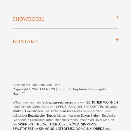
Zahlungsarten
Mehrwersteuerfrei
Über uns
SHOWROOM
Finanzierung
Auszeichnungen
Datenschutz
Bettenlexikon
So finden Sie uns
Lieferung
KONTAKT
Preisgarantie
Öffnungszeiten
Bestellvorgang
Presse
Click & Collect
AGB
LEENERS® einrichtungen GmbH
Empfehlungen
im Businesspark my41®
Shuttle Service
Widerrufsbelehrung
Feldmühlenstr. 41
Hotels
D- 58099 Hagen
Schlafraumberatung
A1 - Abfahrt 87 | direkt im Gewerbegebiet Lennetal
Kompetenz-Partner
E-Mail an:
welcome
@
leeners.de
Sleep Club
Schlafen in Luxusbetten seit 1958
Jobs
Neuer Showroom für unsere Onlineartikel.
Copyright © 2025 LEENERS | Ein guter Tag braucht eine gute
Fotoalbum
Nacht™
Beratung und Verkauf nur Online.
Hagen
Willkommen im mehrfach
ausgezeichneten
und von
SCHÖNER WOHNEN
Kontakt via:
empfohlenen Online-Shop von LEENERS® QUALITÄTSBETTEN mit allen
WhatsApp
Kontakt
Kontakt via:
Marken
,
Luxusbetten
eMail
und
Schlafraum Accesoires
in einem Shop - von
exklusiver
Bettwäsche
,
Topper
bis zum ganzen
Boxspringbett
. Entdecken
Sie höchste Premiumqualität und neue Trends unser exklusiver Marken
mögliche Zeiten für eine Showroom Terminreservierung
wie
VISPRING
,
TRECA
,
INTERLÜBKE
,
RÖWA
,
SIMMONS
,
MO und DI geschlossen
BEAUTYREST by SIMMONS
,
LATTOFLEX
,
DOMALUX
,
QBEDS
und