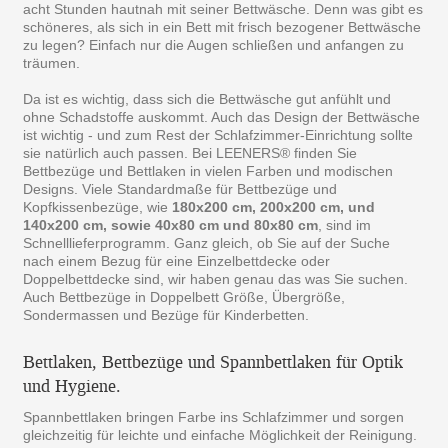
acht Stunden hautnah mit seiner Bettwäsche. Denn was gibt es
schöneres, als sich in ein Bett mit frisch bezogener Bettwäsche
zu legen? Einfach nur die Augen schließen und anfangen zu
träumen.
Da ist es wichtig, dass sich die Bettwäsche gut anfühlt und
ohne Schadstoffe auskommt. Auch das Design der Bettwäsche
ist wichtig - und zum Rest der Schlafzimmer-Einrichtung sollte
sie natürlich auch passen. Bei LEENERS® finden Sie
Bettbezüge und Bettlaken in vielen Farben und modischen
Designs. Viele Standardmaße für Bettbezüge und
Kopfkissenbezüge, wie
180x200 cm, 200x200 cm, und
140x200 cm, sowie 40x80 cm und 80x80 cm
, sind im
Schnelllieferprogramm. Ganz gleich, ob Sie auf der Suche
nach einem Bezug für eine Einzelbettdecke oder
Doppelbettdecke sind, wir haben genau das was Sie suchen.
Auch Bettbezüge in Doppelbett Größe, Übergröße,
Sondermassen und Bezüge für Kinderbetten.
Bettlaken, Bettbezüge und Spannbettlaken für Optik
und Hygiene.
Spannbettlaken bringen Farbe ins Schlafzimmer und sorgen
gleichzeitig für leichte und einfache Möglichkeit der Reinigung.