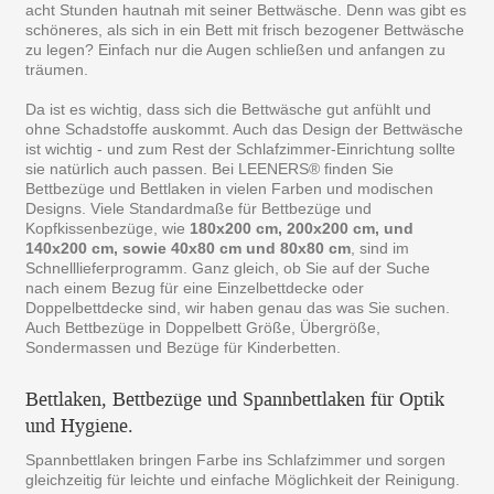
acht Stunden hautnah mit seiner Bettwäsche. Denn was gibt es
schöneres, als sich in ein Bett mit frisch bezogener Bettwäsche
zu legen? Einfach nur die Augen schließen und anfangen zu
träumen.
Da ist es wichtig, dass sich die Bettwäsche gut anfühlt und
ohne Schadstoffe auskommt. Auch das Design der Bettwäsche
ist wichtig - und zum Rest der Schlafzimmer-Einrichtung sollte
sie natürlich auch passen. Bei LEENERS® finden Sie
Bettbezüge und Bettlaken in vielen Farben und modischen
Designs. Viele Standardmaße für Bettbezüge und
Kopfkissenbezüge, wie
180x200 cm, 200x200 cm, und
140x200 cm, sowie 40x80 cm und 80x80 cm
, sind im
Schnelllieferprogramm. Ganz gleich, ob Sie auf der Suche
nach einem Bezug für eine Einzelbettdecke oder
Doppelbettdecke sind, wir haben genau das was Sie suchen.
Auch Bettbezüge in Doppelbett Größe, Übergröße,
Sondermassen und Bezüge für Kinderbetten.
Bettlaken, Bettbezüge und Spannbettlaken für Optik
und Hygiene.
Spannbettlaken bringen Farbe ins Schlafzimmer und sorgen
gleichzeitig für leichte und einfache Möglichkeit der Reinigung.