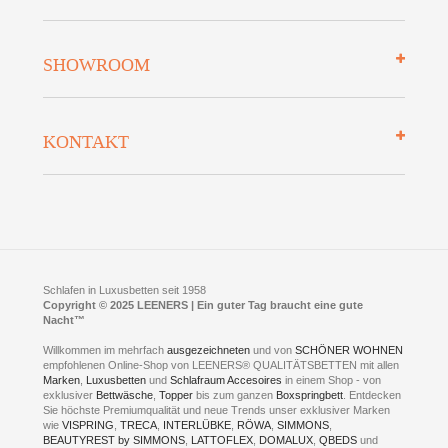
Zahlungsarten
Mehrwersteuerfrei
Über uns
SHOWROOM
Finanzierung
Auszeichnungen
Datenschutz
Bettenlexikon
So finden Sie uns
Lieferung
KONTAKT
Preisgarantie
Öffnungszeiten
Bestellvorgang
Presse
Click & Collect
AGB
LEENERS® einrichtungen GmbH
Empfehlungen
im Businesspark my41®
Shuttle Service
Widerrufsbelehrung
Feldmühlenstr. 41
Hotels
D- 58099 Hagen
Schlafraumberatung
A1 - Abfahrt 87 | direkt im Gewerbegebiet Lennetal
Kompetenz-Partner
E-Mail an:
welcome
@
leeners.de
Sleep Club
Schlafen in Luxusbetten seit 1958
Jobs
Neuer Showroom für unsere Onlineartikel.
Copyright © 2025 LEENERS | Ein guter Tag braucht eine gute
Fotoalbum
Nacht™
Beratung und Verkauf nur Online.
Hagen
Willkommen im mehrfach
ausgezeichneten
und von
SCHÖNER WOHNEN
Kontakt via:
empfohlenen Online-Shop von LEENERS® QUALITÄTSBETTEN mit allen
WhatsApp
Kontakt
Kontakt via:
Marken
,
Luxusbetten
eMail
und
Schlafraum Accesoires
in einem Shop - von
exklusiver
Bettwäsche
,
Topper
bis zum ganzen
Boxspringbett
. Entdecken
Sie höchste Premiumqualität und neue Trends unser exklusiver Marken
mögliche Zeiten für eine Showroom Terminreservierung
wie
VISPRING
,
TRECA
,
INTERLÜBKE
,
RÖWA
,
SIMMONS
,
MO und DI geschlossen
BEAUTYREST by SIMMONS
,
LATTOFLEX
,
DOMALUX
,
QBEDS
und