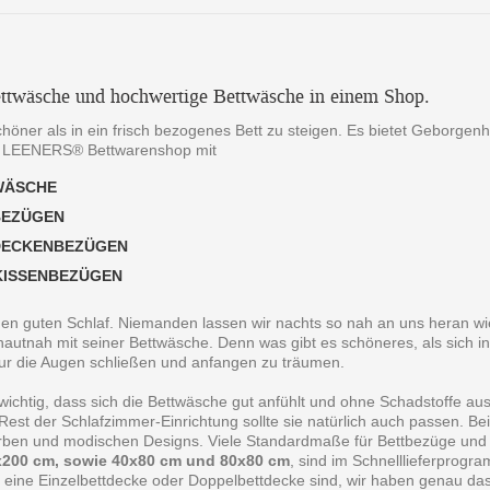
ttwäsche und hochwertige Bettwäsche in einem Shop.
chöner als in ein frisch bezogenes Bett zu steigen. Es bietet Geborgen
 LEENERS® Bettwarenshop mit
WÄSCHE
BEZÜGEN
DECKENBEZÜGEN
KISSENBEZÜGEN
 den guten Schlaf. Niemanden lassen wir nachts so nah an uns heran wie
autnah mit seiner Bettwäsche. Denn was gibt es schöneres, als sich in
ur die Augen schließen und anfangen zu träumen.
 wichtig, dass sich die Bettwäsche gut anfühlt und ohne Schadstoffe au
est der Schlafzimmer-Einrichtung sollte sie natürlich auch passen. B
arben und modischen Designs. Viele Standardmaße für Bettbezüge und
200 cm, sowie 40x80 cm und 80x80 cm
, sind im Schnelllieferprogr
 eine Einzelbettdecke oder Doppelbettdecke sind, wir haben genau da