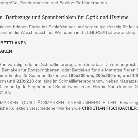
bergröße, Sondermassen und Bezüge für Kinderbetten.
en, Bettbezüge und Spannbettlaken für Optik und Hygiene.
laken bringen Farbe ins Schlafzimmer und sorgen gleichzeitig für leich
 und in die Waschmaschine. Wir haben im LEENERS® Bettwarenshop m
NBETTLAKEN
LAKEN
ßen vorrätig, oder im Schnelllieferprogramm lieferbar. Die umfangreiche
, Bettlaken für Boxspringbetten, oder Bettlaken für die Matratze finde
andardmaße für Spannbettlaken wie
180x200 cm, 200x200 cm, und 14
 cm und 210x210 cm
, sind im Schnelllieferprogramm. Neben Matratz
0 cm und jede Steghöhe auf Sonderwunsch an. Hier im Shop können Sie 
ch an.
MARKEN | QUALITÄTSMARKEN | PREMIUMHERSTELLER | Bevorzugen S
iche Kollektion verschiedener Marken wie
CHRISTIAN FISCHBACHER