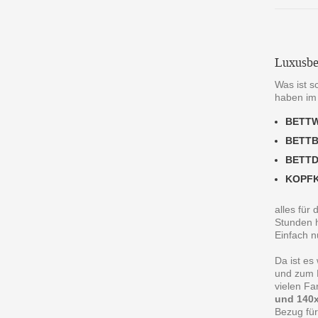
Luxusbe
Was ist s
haben im
BETT
BETT
BETT
KOPF
alles für
Stunden h
Einfach n
Da ist es
und zum R
vielen F
und 140x
Bezug für