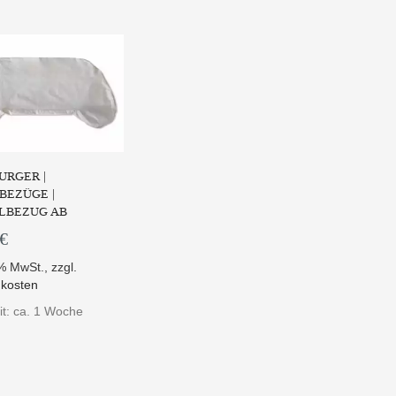
URGER |
BEZÜGE |
LBEZUG AB
 €
9% MwSt.
,
zzgl.
kosten
it: ca. 1 Woche