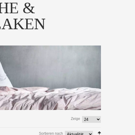
HE &
LAKEN
Zeige
Sortieren nach