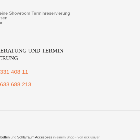
r eine Showroom Terminreservierung
ssen
hr
ERATUNG UND TERMIN-
IERUNG
2331 408 11
1633 688 213
betten
und
Schlafraum Accesoires
in einem Shop - von exklusiver