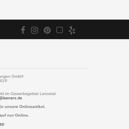
tungen GmbH
y41®
rekt im Gewerbegebiet Lennetal
@
leeners.de
r unsere Onlineartikel.
auf nur Online.
pp