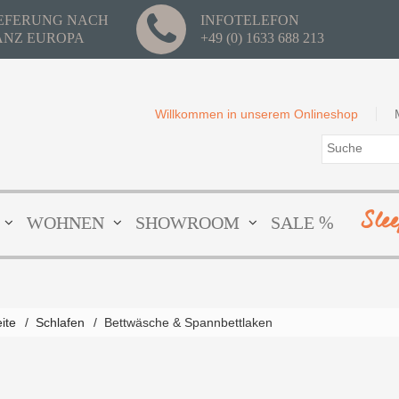
IEFERUNG NACH
INFOTELEFON
ANZ EUROPA
+49 (0) 1633 688 213
Willkommen in unserem Onlineshop
Sle
WOHNEN
SHOWROOM
SALE %
eite
/
Schlafen
/
Bettwäsche & Spannbettlaken