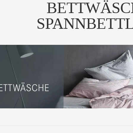
BETTWÄSC
SPANNBETT
ezialbezug AB – exakt
ssend, speziell für...
UM PRODUKT