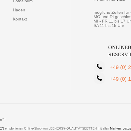
Fotoalbum
Hagen
mögliche Zeiten fü
MO und DI geschlo
Kontakt
MI - FR 11 bis 17 U
SA 11 bis 15 Uhr
ONLINEB
RESERV
+49 (0) 
+49 (0) 
cht™
EN
empfohlenen Online-Shop von LEENERS® QUALITÄTSBETTEN mit allen
Marken
,
Luxus