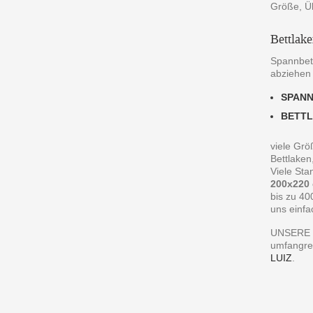
Größe, Ü
Bettlak
Spannbett
abziehen
SPAN
BETT
viele Grö
Bettlaken
Viele St
200x220
bis zu 40
uns einfa
UNSERE 
umfangre
LUIZ
.