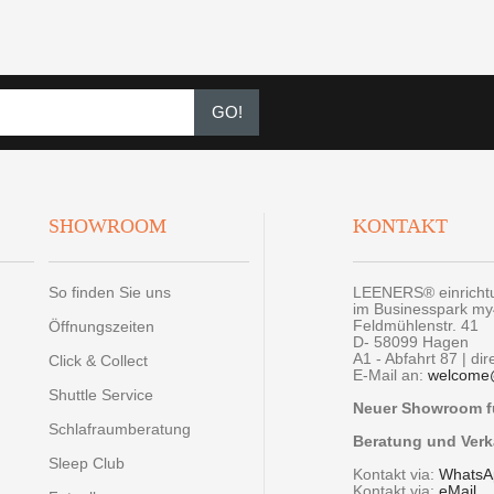
GO!
SHOWROOM
KONTAKT
So finden Sie uns
LEENERS® einrich
im Businesspark m
Feldmühlenstr. 41
Öffnungszeiten
D- 58099 Hagen
A1 - Abfahrt 87 | di
Click & Collect
E-Mail an:
welcome
Shuttle Service
Neuer Showroom fü
Schlafraumberatung
Beratung und Verk
Sleep Club
Kontakt via:
WhatsA
Kontakt via:
eMail