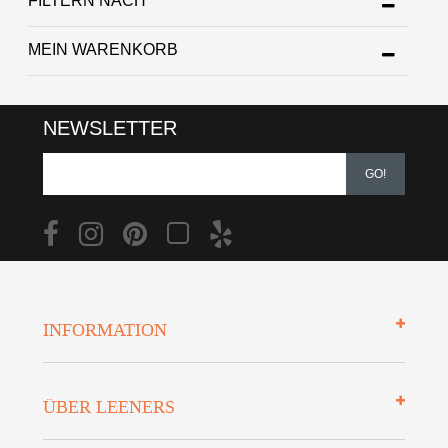
FILTERN NACH
MEIN WARENKORB
NEWSLETTER
GO!
INFORMATION
Impressum
ÜBER LEENERS
Zahlungsarten