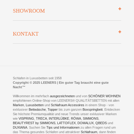
Mehrwersteuerfrei
Über uns
SHOWROOM
Finanzierung
Auszeichnungen
Datenschutz
Bettenlexikon
So finden Sie uns
Lieferung
KONTAKT
Preisgarantie
Öffnungszeiten
Bestellvorgang
Presse
Click & Collect
AGB
LEENERS® einrichtungen GmbH
Empfehlungen
im Businesspark my41®
Shuttle Service
Widerrufsbelehrung
Feldmühlenstr. 41
Hotels
D- 58099 Hagen
Schlafraumberatung
A1 - Abfahrt 87 | direkt im Gewerbegebiet Lennetal
Kompetenz-Partner
E-Mail an:
welcome
@
leeners.de
Sleep Club
Schlafen in Luxusbetten seit 1958
Jobs
Neuer Showroom für unsere Onlineartikel.
Copyright © 2025 LEENERS | Ein guter Tag braucht eine gute
Fotoalbum
Nacht™
Beratung und Verkauf nur Online.
Hagen
Willkommen im mehrfach
ausgezeichneten
und von
SCHÖNER WOHNEN
Kontakt via:
empfohlenen Online-Shop von LEENERS® QUALITÄTSBETTEN mit allen
WhatsApp
Kontakt
Kontakt via:
Marken
,
Luxusbetten
eMail
und
Schlafraum Accesoires
in einem Shop - von
exklusiver
Bettwäsche
,
Topper
bis zum ganzen
Boxspringbett
. Entdecken
Sie höchste Premiumqualität und neue Trends unser exklusiver Marken
mögliche Zeiten für eine Showroom Terminreservierung
wie
VISPRING
,
TRECA
,
INTERLÜBKE
,
RÖWA
,
SIMMONS
,
MO und DI geschlossen
BEAUTYREST by SIMMONS
,
LATTOFLEX
,
DOMALUX
,
QBEDS
und
MI - FR 11 bis 17 Uhr
DUXIANA
. Suchen Sie
Tips und Informationen
zu allen Fragen rund um
SA 11 bis 15 Uhr
das Thema gesundes Schlafen und attraktiver
Schlafraum
, dann finden