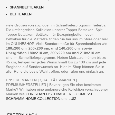
SPANNBETTLAKEN
BETTLAKEN
viele Größen vorrätig, oder im Schnelllieferprogramm lieferbar.
Die umfangreiche Kollektion unserer Topper Bettlaken, Split
Topper Bettlaken, Bettlaken für Boxspringbetten, oder
Bettlaken für die Matratze finden Sie bei uns im Store oder hier
im ONLINESHOP. Viele Standardmaße für Spannbettlaken wie
180x200 cm, 200x200 cm, und 140x200 cm, sowie
Übergrößen 180x210 cm, 200x220 cm und 210x210 cm
,
sind im Schnelllieferprogramm. Neben Matratzenhöhen bis zu
45 cm, fertigen wir jedes Wunschmaß bis zu 400 cm und jede
Steghöhe auf Sonderwunsch an. Hier im Shop können Sie in
aller Ruhe die beste Wahl treffen, oder rufen uns einfach an.
UNSERE MARKEN | QUALITÄTSMARKEN |
PREMIUMHERSTELLER | Bevorzugen Sie eine bestimmte
Marke? Wir haben eine umfangreiche Kollektion verschiedener
Marken wie
CHRISTIAN FISCHBACHER
,
FORMESSE
,
SCHRAMM HOME COLLECTION
,und
LUIZ
.