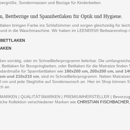
bergröße, Sondermassen und Bezüge für Kinderbetten.
en, Bettbezüge und Spannbettlaken für Optik und Hygiene.
laken bringen Farbe ins Schlafzimmer und sorgen gleichzeitig für leich
 und in die Waschmaschine. Wir haben im LEENERS® Bettwarenshop m
NBETTLAKEN
LAKEN
ßen vorrätig, oder im Schnelllieferprogramm lieferbar. Die umfangreiche
, Bettlaken für Boxspringbetten, oder Bettlaken für die Matratze finde
andardmaße für Spannbettlaken wie
180x200 cm, 200x200 cm, und 14
 cm und 210x210 cm
, sind im Schnelllieferprogramm. Neben Matratz
0 cm und jede Steghöhe auf Sonderwunsch an. Hier im Shop können Sie 
ch an.
MARKEN | QUALITÄTSMARKEN | PREMIUMHERSTELLER | Bevorzugen S
iche Kollektion verschiedener Marken wie
CHRISTIAN FISCHBACHER