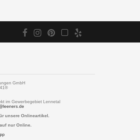
tungen GmbH
y41®
rekt im Gewerbegebiet Lennetal
@
leeners.de
r unsere Onlineartikel.
auf nur Online.
pp