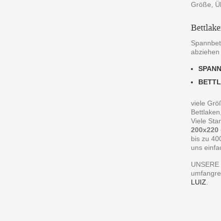
Größe, Ü
Bettlak
Spannbett
abziehen
SPAN
BETT
viele Grö
Bettlaken
Viele St
200x220
bis zu 40
uns einfa
UNSERE 
umfangre
LUIZ
.