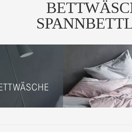
BETTWÄSC
SPANNBETT
ezialbezug AB – exakt
ssend, speziell für...
UM PRODUKT