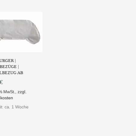
URGER |
BEZÜGE |
LBEZUG AB
 €
9% MwSt.
,
zzgl.
kosten
it: ca. 1 Woche