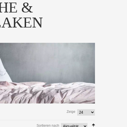
HE &
LAKEN
Zeige
Sortieren nach