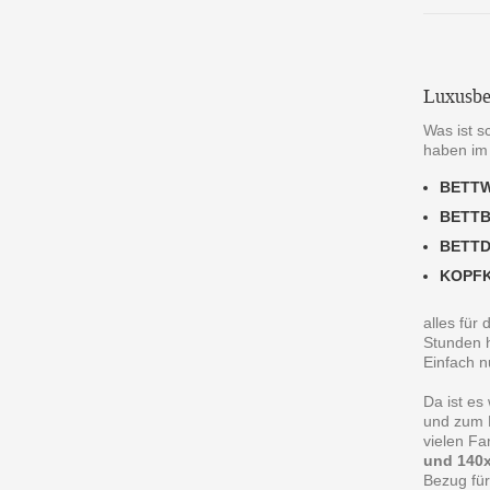
Luxusbe
Was ist s
haben im
BETT
BETT
BETT
KOPF
alles für
Stunden h
Einfach n
Da ist es
und zum R
vielen F
und 140x
Bezug für