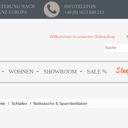
IEFERUNG NACH
INFOTELEFON
ANZ EUROPA
+49 (0) 1633 688 213
Willkommen in unserem Onlineshop
Sle
WOHNEN
SHOWROOM
SALE %
eite
/
Schlafen
/
Bettwäsche & Spannbettlaken