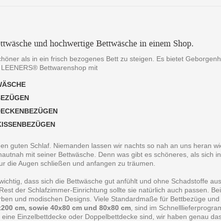
ttwäsche und hochwertige Bettwäsche in einem Shop.
chöner als in ein frisch bezogenes Bett zu steigen. Es bietet Geborgen
 LEENERS® Bettwarenshop mit
WÄSCHE
BEZÜGEN
DECKENBEZÜGEN
KISSENBEZÜGEN
 den guten Schlaf. Niemanden lassen wir nachts so nah an uns heran wie
autnah mit seiner Bettwäsche. Denn was gibt es schöneres, als sich in
ur die Augen schließen und anfangen zu träumen.
 wichtig, dass sich die Bettwäsche gut anfühlt und ohne Schadstoffe au
est der Schlafzimmer-Einrichtung sollte sie natürlich auch passen. B
arben und modischen Designs. Viele Standardmaße für Bettbezüge und
200 cm, sowie 40x80 cm und 80x80 cm
, sind im Schnelllieferprogr
 eine Einzelbettdecke oder Doppelbettdecke sind, wir haben genau da