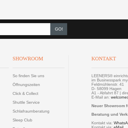
GO!
SHOWROOM
KONTAKT
So finden Sie uns
LEENERS® einrich
im Businesspark m
Feldmühlenstr. 41
Öffnungszeiten
D- 58099 Hagen
A1 - Abfahrt 87 | di
Click & Collect
E-Mail an:
welcome
Shuttle Service
Neuer Showroom fü
Schlafraumberatung
Beratung und Verk
Sleep Club
Kontakt via:
WhatsA
Kontakt via:
eMail