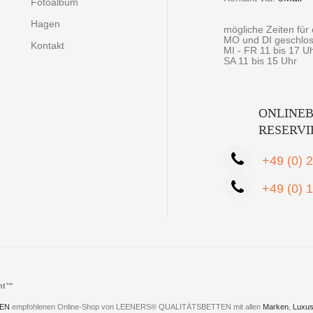
Fotoalbum
Hagen
mögliche Zeiten fü
MO und DI geschlo
Kontakt
MI - FR 11 bis 17 U
SA 11 bis 15 Uhr
ONLINEB
RESERV
+49 (0) 
+49 (0) 
cht™
EN
empfohlenen Online-Shop von LEENERS® QUALITÄTSBETTEN mit allen
Marken
,
Luxus