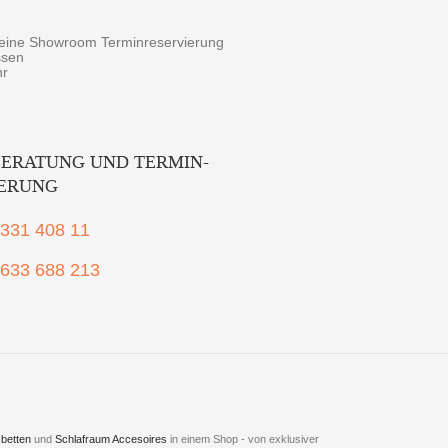
r eine Showroom Terminreservierung
ssen
hr
ERATUNG UND TERMIN-
IERUNG
2331 408 11
1633 688 213
betten
und
Schlafraum Accesoires
in einem Shop - von exklusiver