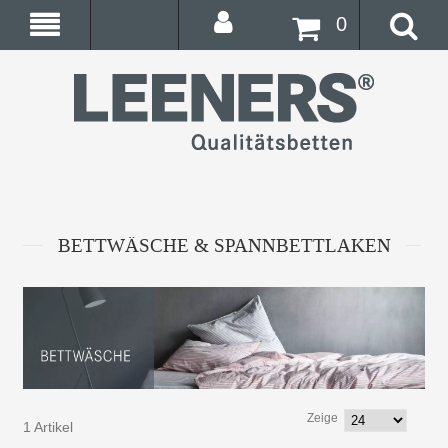
0
BETTWÄSCHE & SPANNBETTLAKEN
Zeige
1 Artikel