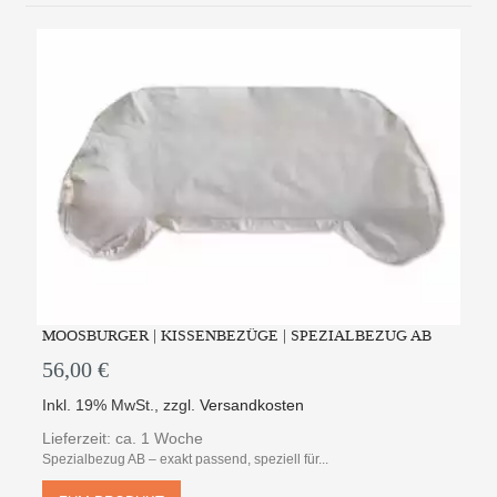
MOOSBURGER | KISSENBEZÜGE | SPEZIALBEZUG AB
56,00 €
Inkl. 19% MwSt.
,
zzgl.
Versandkosten
Lieferzeit: ca. 1 Woche
Spezialbezug AB – exakt passend, speziell für...