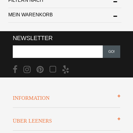
FILTERN NACH
MEIN WARENKORB
NEWSLETTER
GO!
INFORMATION
Impressum
ÜBER LEENERS
Zahlungsarten