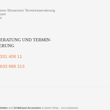
r eine Showroom Terminreservierung
ssen
hr
ERATUNG UND TERMIN-
IERUNG
2331 408 11
1633 688 213
betten
und
Schlafraum Accesoires
in einem Shop - von exklusiver