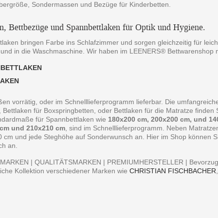
bergröße, Sondermassen und Bezüge für Kinderbetten.
en, Bettbezüge und Spannbettlaken für Optik und Hygiene.
laken bringen Farbe ins Schlafzimmer und sorgen gleichzeitig für leich
 und in die Waschmaschine. Wir haben im LEENERS® Bettwarenshop m
NBETTLAKEN
LAKEN
ßen vorrätig, oder im Schnelllieferprogramm lieferbar. Die umfangreiche
, Bettlaken für Boxspringbetten, oder Bettlaken für die Matratze finde
andardmaße für Spannbettlaken wie
180x200 cm, 200x200 cm, und 14
 cm und 210x210 cm
, sind im Schnelllieferprogramm. Neben Matratz
0 cm und jede Steghöhe auf Sonderwunsch an. Hier im Shop können Sie 
ch an.
MARKEN | QUALITÄTSMARKEN | PREMIUMHERSTELLER | Bevorzugen S
iche Kollektion verschiedener Marken wie
CHRISTIAN FISCHBACHER