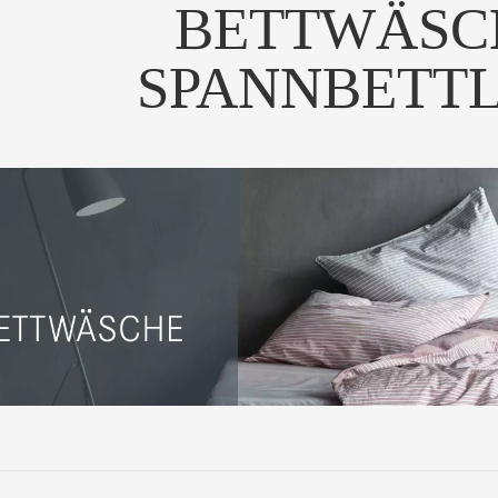
BETTWÄSC
SPANNBETT
atin Classic Karo" von
Die beliebte Christian
ristian Fischbache...
Fischbacher Bettwäsche...
UM PRODUKT
ZUM PRODUKT