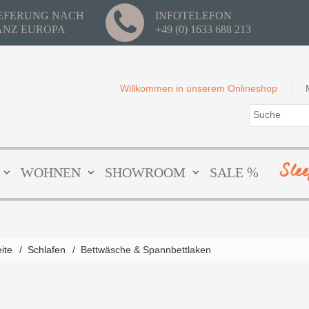
IEFERUNG NACH
INFOTELEFON
ANZ EUROPA
+49 (0) 1633 688 213
Willkommen in unserem Onlineshop
Sle
WOHNEN
SHOWROOM
SALE %
eite
/
Schlafen
/
Bettwäsche & Spannbettlaken