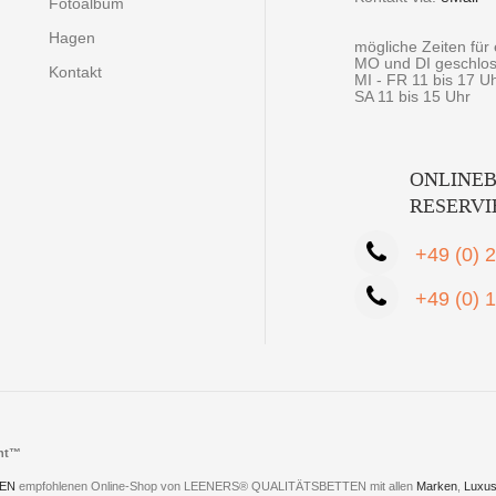
Fotoalbum
Hagen
mögliche Zeiten fü
MO und DI geschlo
Kontakt
MI - FR 11 bis 17 U
SA 11 bis 15 Uhr
ONLINEB
RESERV
+49 (0) 
+49 (0) 
cht™
EN
empfohlenen Online-Shop von LEENERS® QUALITÄTSBETTEN mit allen
Marken
,
Luxus