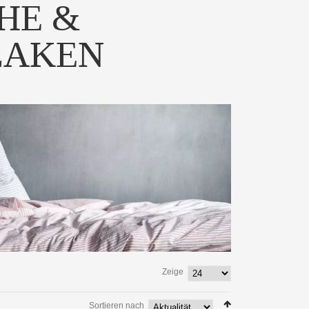
HE &
LAKEN
Zeige
Sortieren nach