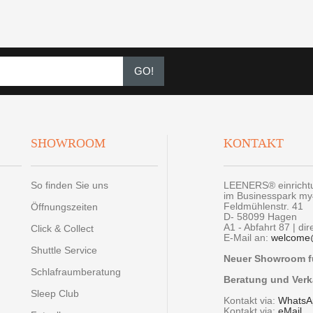
GO!
SHOWROOM
KONTAKT
So finden Sie uns
LEENERS® einrich
im Businesspark m
Feldmühlenstr. 41
Öffnungszeiten
D- 58099 Hagen
A1 - Abfahrt 87 | di
Click & Collect
E-Mail an:
welcome
Shuttle Service
Neuer Showroom fü
Schlafraumberatung
Beratung und Verk
Sleep Club
Kontakt via:
WhatsA
Kontakt via:
eMail