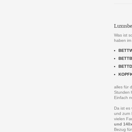
Luxusbe
Was ist s
haben im
BETT
BETT
BETT
KOPF
alles für
Stunden h
Einfach n
Da ist es
und zum R
vielen F
und 140x
Bezug für