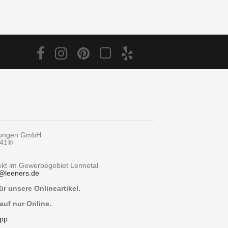
tungen GmbH
y41®
rekt im Gewerbegebiet Lennetal
@
leeners.de
r unsere Onlineartikel.
auf nur Online.
pp