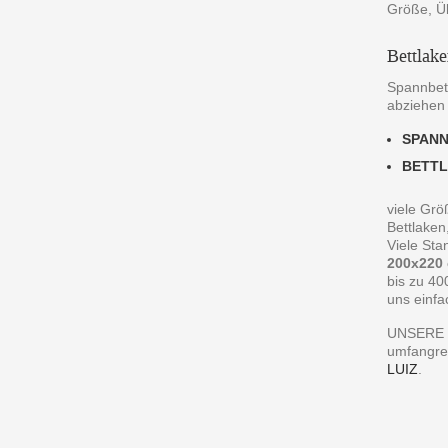
Größe, Ü
Bettlak
Spannbett
abziehen
SPAN
BETT
viele Grö
Bettlaken
Viele St
200x220
bis zu 40
uns einfa
UNSERE 
umfangre
LUIZ
.