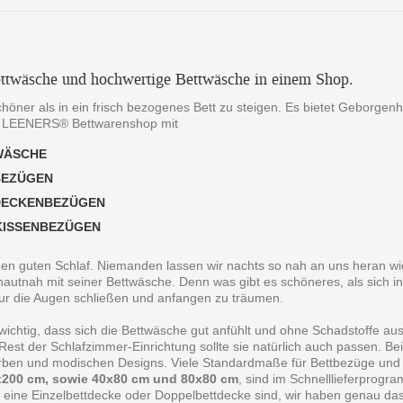
ttwäsche und hochwertige Bettwäsche in einem Shop.
chöner als in ein frisch bezogenes Bett zu steigen. Es bietet Geborgen
 LEENERS® Bettwarenshop mit
WÄSCHE
BEZÜGEN
DECKENBEZÜGEN
KISSENBEZÜGEN
 den guten Schlaf. Niemanden lassen wir nachts so nah an uns heran wie
autnah mit seiner Bettwäsche. Denn was gibt es schöneres, als sich in
ur die Augen schließen und anfangen zu träumen.
 wichtig, dass sich die Bettwäsche gut anfühlt und ohne Schadstoffe au
est der Schlafzimmer-Einrichtung sollte sie natürlich auch passen. B
arben und modischen Designs. Viele Standardmaße für Bettbezüge und
200 cm, sowie 40x80 cm und 80x80 cm
, sind im Schnelllieferprogr
 eine Einzelbettdecke oder Doppelbettdecke sind, wir haben genau da