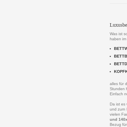
Luxusbe
Was ist s
haben im
BETT
BETT
BETT
KOPF
alles für
Stunden h
Einfach n
Da ist es
und zum R
vielen F
und 140x
Bezug für