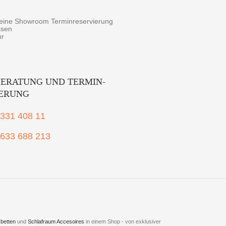
r eine Showroom Terminreservierung
ssen
hr
ERATUNG UND TERMIN-
IERUNG
2331 408 11
1633 688 213
betten
und
Schlafraum Accesoires
in einem Shop - von exklusiver