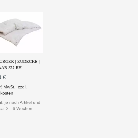
RGER | ZUDECKE |
AAR ZU-RH
0 €
9% MwSt.
,
zzgl.
kosten
it: je nach Artikel und
a. 2 - 6 Wochen