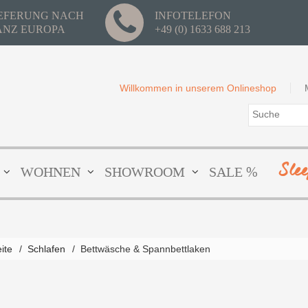
IEFERUNG NACH
INFOTELEFON
ANZ EUROPA
+49 (0) 1633 688 213
Willkommen in unserem Onlineshop
Sle
WOHNEN
SHOWROOM
SALE %
eite
/
Schlafen
/
Bettwäsche & Spannbettlaken