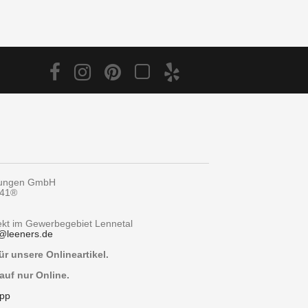
tungen GmbH
y41®
rekt im Gewerbegebiet Lennetal
@
leeners.de
r unsere Onlineartikel.
auf nur Online.
pp