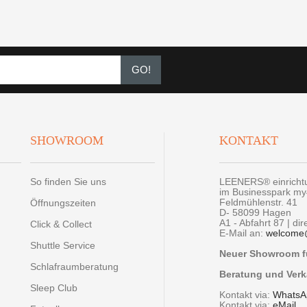
GO!
SHOWROOM
KONTAKT
So finden Sie uns
LEENERS® einrich
im Businesspark m
Feldmühlenstr. 41
Öffnungszeiten
D- 58099 Hagen
A1 - Abfahrt 87 | di
Click & Collect
E-Mail an:
welcome
Shuttle Service
Neuer Showroom fü
Schlafraumberatung
Beratung und Verk
Sleep Club
Kontakt via:
WhatsA
Kontakt via:
eMail