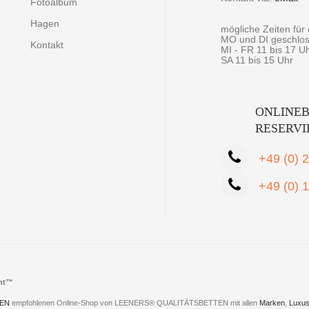
Fotoalbum
Hagen
mögliche Zeiten fü
MO und DI geschlo
Kontakt
MI - FR 11 bis 17 U
SA 11 bis 15 Uhr
ONLINEB
RESERV
+49 (0) 
+49 (0) 
cht™
EN
empfohlenen Online-Shop von LEENERS® QUALITÄTSBETTEN mit allen
Marken
,
Luxus