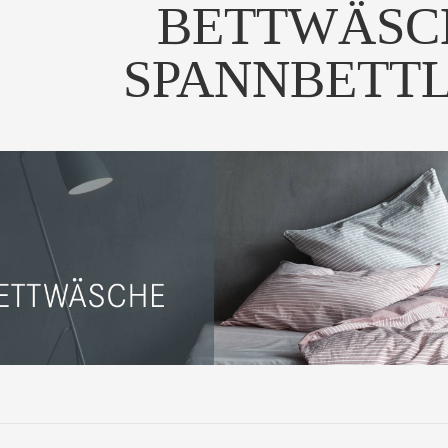
BETTWÄSC
SPANNBETT
besondere Zudecke von
osburger – Wir ga...
UM PRODUKT