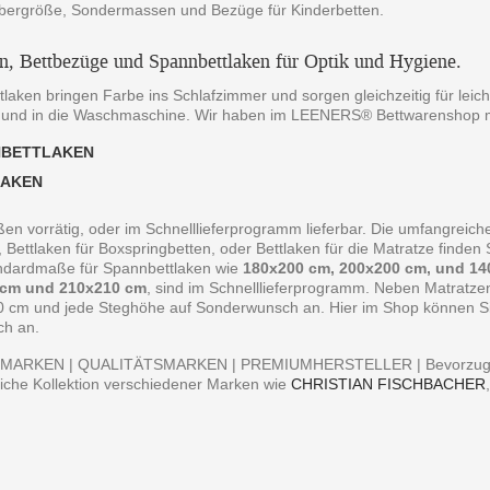
bergröße, Sondermassen und Bezüge für Kinderbetten.
en, Bettbezüge und Spannbettlaken für Optik und Hygiene.
laken bringen Farbe ins Schlafzimmer und sorgen gleichzeitig für leich
 und in die Waschmaschine. Wir haben im LEENERS® Bettwarenshop m
NBETTLAKEN
LAKEN
ßen vorrätig, oder im Schnelllieferprogramm lieferbar. Die umfangreiche
, Bettlaken für Boxspringbetten, oder Bettlaken für die Matratze finde
andardmaße für Spannbettlaken wie
180x200 cm, 200x200 cm, und 14
 cm und 210x210 cm
, sind im Schnelllieferprogramm. Neben Matratz
0 cm und jede Steghöhe auf Sonderwunsch an. Hier im Shop können Sie 
ch an.
MARKEN | QUALITÄTSMARKEN | PREMIUMHERSTELLER | Bevorzugen S
iche Kollektion verschiedener Marken wie
CHRISTIAN FISCHBACHER