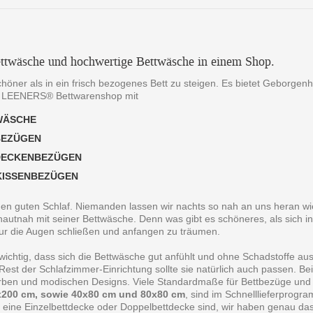
ttwäsche und hochwertige Bettwäsche in einem Shop.
chöner als in ein frisch bezogenes Bett zu steigen. Es bietet Geborgen
 LEENERS® Bettwarenshop mit
WÄSCHE
BEZÜGEN
DECKENBEZÜGEN
KISSENBEZÜGEN
 den guten Schlaf. Niemanden lassen wir nachts so nah an uns heran wie
autnah mit seiner Bettwäsche. Denn was gibt es schöneres, als sich in
ur die Augen schließen und anfangen zu träumen.
 wichtig, dass sich die Bettwäsche gut anfühlt und ohne Schadstoffe au
est der Schlafzimmer-Einrichtung sollte sie natürlich auch passen. B
arben und modischen Designs. Viele Standardmaße für Bettbezüge und
200 cm, sowie 40x80 cm und 80x80 cm
, sind im Schnelllieferprogr
 eine Einzelbettdecke oder Doppelbettdecke sind, wir haben genau da