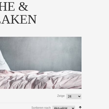
HE &
LAKEN
Zeige
Sortieren nach