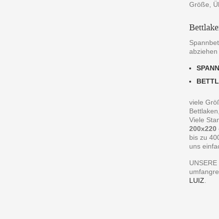
Größe, Ü
Bettlak
Spannbett
abziehen
SPAN
BETT
viele Grö
Bettlaken
Viele St
200x220
bis zu 40
uns einfa
UNSERE 
umfangre
LUIZ
.