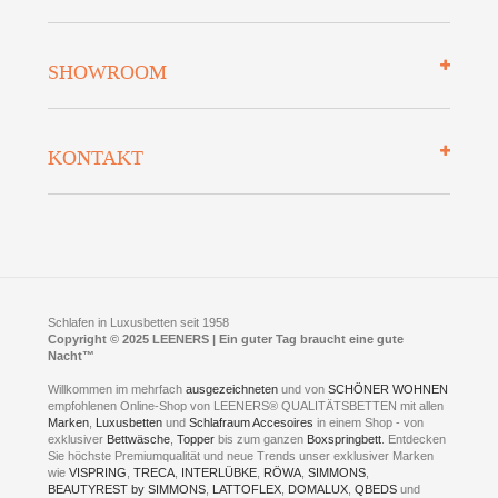
Zahlungsarten
Mehrwersteuerfrei
Über uns
SHOWROOM
Finanzierung
Auszeichnungen
Datenschutz
Bettenlexikon
So finden Sie uns
Lieferung
KONTAKT
Preisgarantie
Öffnungszeiten
Bestellvorgang
Presse
Click & Collect
AGB
LEENERS® einrichtungen GmbH
Empfehlungen
im Businesspark my41®
Shuttle Service
Widerrufsbelehrung
Feldmühlenstr. 41
Hotels
D- 58099 Hagen
Schlafraumberatung
A1 - Abfahrt 87 | direkt im Gewerbegebiet Lennetal
Kompetenz-Partner
E-Mail an:
welcome
@
leeners.de
Sleep Club
Schlafen in Luxusbetten seit 1958
Jobs
Neuer Showroom für unsere Onlineartikel.
Copyright © 2025 LEENERS | Ein guter Tag braucht eine gute
Fotoalbum
Nacht™
Beratung und Verkauf nur Online.
Hagen
Willkommen im mehrfach
ausgezeichneten
und von
SCHÖNER WOHNEN
Kontakt via:
empfohlenen Online-Shop von LEENERS® QUALITÄTSBETTEN mit allen
WhatsApp
Kontakt
Kontakt via:
Marken
,
Luxusbetten
eMail
und
Schlafraum Accesoires
in einem Shop - von
exklusiver
Bettwäsche
,
Topper
bis zum ganzen
Boxspringbett
. Entdecken
Sie höchste Premiumqualität und neue Trends unser exklusiver Marken
mögliche Zeiten für eine Showroom Terminreservierung
wie
VISPRING
,
TRECA
,
INTERLÜBKE
,
RÖWA
,
SIMMONS
,
MO und DI geschlossen
BEAUTYREST by SIMMONS
,
LATTOFLEX
,
DOMALUX
,
QBEDS
und