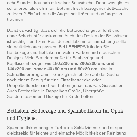
acht Stunden hautnah mit seiner Bettwäsche. Denn was gibt es
schöneres, als sich in ein Bett mit frisch bezogener Bettwäsche
zu legen? Einfach nur die Augen schließen und anfangen zu
träumen.
Da ist es wichtig, dass sich die Bettwäsche gut anfühlt und
ohne Schadstoffe auskommt. Auch das Design der Bettwäsche
ist wichtig - und zum Rest der Schlafzimmer-Einrichtung sollte
sie natürlich auch passen. Bei LEENERS® finden Sie
Bettbezüge und Bettlaken in vielen Farben und modischen
Designs. Viele Standardmaße für Bettbezüge und
Kopfkissenbezüge, wie
180x200 cm, 200x200 cm, und
140x200 cm, sowie 40x80 cm und 80x80 cm
, sind im
Schnelllieferprogramm. Ganz gleich, ob Sie auf der Suche
nach einem Bezug für eine Einzelbettdecke oder
Doppelbettdecke sind, wir haben genau das was Sie suchen.
Auch Bettbezüge in Doppelbett Größe, Übergröße,
Sondermassen und Bezüge für Kinderbetten.
Bettlaken, Bettbezüge und Spannbettlaken für Optik
und Hygiene.
Spannbettlaken bringen Farbe ins Schlafzimmer und sorgen
gleichzeitig für leichte und einfache Möglichkeit der Reinigung.