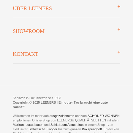
Impressum
ÜBER LEENERS
Zahlungsarten
Mehrwersteuerfrei
Über uns
SHOWROOM
Finanzierung
Auszeichnungen
Datenschutz
Bettenlexikon
So finden Sie uns
Lieferung
KONTAKT
Preisgarantie
Öffnungszeiten
Bestellvorgang
Presse
Click & Collect
AGB
LEENERS® einrichtungen GmbH
Empfehlungen
im Businesspark my41®
Shuttle Service
Widerrufsbelehrung
Feldmühlenstr. 41
Hotels
D- 58099 Hagen
Schlafraumberatung
A1 - Abfahrt 87 | direkt im Gewerbegebiet Lennetal
Kompetenz-Partner
E-Mail an:
welcome
@
leeners.de
Sleep Club
Schlafen in Luxusbetten seit 1958
Jobs
Neuer Showroom für unsere Onlineartikel.
Copyright © 2025 LEENERS | Ein guter Tag braucht eine gute
Fotoalbum
Nacht™
Beratung und Verkauf nur Online.
Hagen
Willkommen im mehrfach
ausgezeichneten
und von
SCHÖNER WOHNEN
Kontakt via:
empfohlenen Online-Shop von LEENERS® QUALITÄTSBETTEN mit allen
WhatsApp
Kontakt
Kontakt via:
Marken
,
Luxusbetten
eMail
und
Schlafraum Accesoires
in einem Shop - von
exklusiver
Bettwäsche
,
Topper
bis zum ganzen
Boxspringbett
. Entdecken