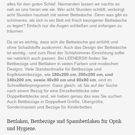
alles für den guten Schlaf. Niemanden lassen wir nachts so
nah an uns heran wie sie. Wer acht Stunden schläft, verbringt
acht Stunden hautnah mit seiner Bettwäsche. Denn was gibt es
schöneres, als sich in ein Bett mit frisch bezogener Bettwäsche
zu legen? Einfach nur die Augen schließen und anfangen zu
träumen.
Da ist es wichtig, dass sich die Bettwäsche gut anfühlt und
ohne Schadstoffe auskommt. Auch das Design der Bettwäsche
ist wichtig - und zum Rest der Schlafzimmer-Einrichtung sollte
sie natürlich auch passen. Bei LEENERS® finden Sie
Bettbezüge und Bettlaken in vielen Farben und modischen
Designs. Viele Standardmaße für Bettbezüge und
Kopfkissenbezüge, wie
180x200 cm, 200x200 cm, und
140x200 cm, sowie 40x80 cm und 80x80 cm
, sind im
Schnelllieferprogramm. Ganz gleich, ob Sie auf der Suche
nach einem Bezug für eine Einzelbettdecke oder
Doppelbettdecke sind, wir haben genau das was Sie suchen.
Auch Bettbezüge in Doppelbett Größe, Übergröße,
Sondermassen und Bezüge für Kinderbetten.
Bettlaken, Bettbezüge und Spannbettlaken für Optik
und Hygiene.