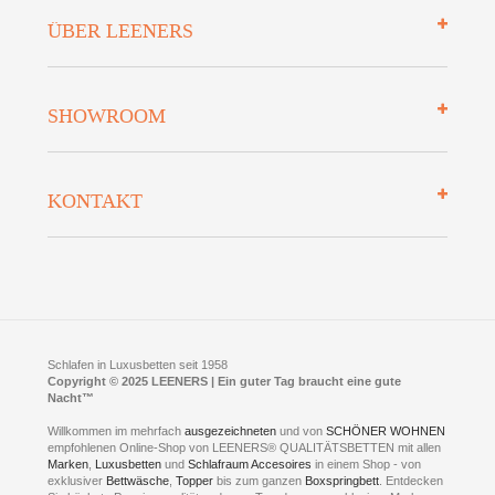
Impressum
ÜBER LEENERS
Zahlungsarten
Mehrwersteuerfrei
Über uns
SHOWROOM
Finanzierung
Auszeichnungen
Datenschutz
Bettenlexikon
So finden Sie uns
Lieferung
KONTAKT
Preisgarantie
Öffnungszeiten
Bestellvorgang
Presse
Click & Collect
AGB
LEENERS® einrichtungen GmbH
Empfehlungen
im Businesspark my41®
Shuttle Service
Widerrufsbelehrung
Feldmühlenstr. 41
Hotels
D- 58099 Hagen
Schlafraumberatung
A1 - Abfahrt 87 | direkt im Gewerbegebiet Lennetal
Kompetenz-Partner
E-Mail an:
welcome
@
leeners.de
Sleep Club
Schlafen in Luxusbetten seit 1958
Jobs
Neuer Showroom für unsere Onlineartikel.
Copyright © 2025 LEENERS | Ein guter Tag braucht eine gute
Fotoalbum
Nacht™
Beratung und Verkauf nur Online.
Hagen
Willkommen im mehrfach
ausgezeichneten
und von
SCHÖNER WOHNEN
Kontakt via:
empfohlenen Online-Shop von LEENERS® QUALITÄTSBETTEN mit allen
WhatsApp
Kontakt
Kontakt via:
Marken
,
Luxusbetten
eMail
und
Schlafraum Accesoires
in einem Shop - von
exklusiver
Bettwäsche
,
Topper
bis zum ganzen
Boxspringbett
. Entdecken