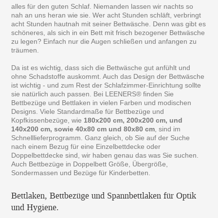
alles für den guten Schlaf. Niemanden lassen wir nachts so
nah an uns heran wie sie. Wer acht Stunden schläft, verbringt
acht Stunden hautnah mit seiner Bettwäsche. Denn was gibt es
schöneres, als sich in ein Bett mit frisch bezogener Bettwäsche
zu legen? Einfach nur die Augen schließen und anfangen zu
träumen.
Da ist es wichtig, dass sich die Bettwäsche gut anfühlt und
ohne Schadstoffe auskommt. Auch das Design der Bettwäsche
ist wichtig - und zum Rest der Schlafzimmer-Einrichtung sollte
sie natürlich auch passen. Bei LEENERS® finden Sie
Bettbezüge und Bettlaken in vielen Farben und modischen
Designs. Viele Standardmaße für Bettbezüge und
Kopfkissenbezüge, wie
180x200 cm, 200x200 cm, und
140x200 cm, sowie 40x80 cm und 80x80 cm
, sind im
Schnelllieferprogramm. Ganz gleich, ob Sie auf der Suche
nach einem Bezug für eine Einzelbettdecke oder
Doppelbettdecke sind, wir haben genau das was Sie suchen.
Auch Bettbezüge in Doppelbett Größe, Übergröße,
Sondermassen und Bezüge für Kinderbetten.
Bettlaken, Bettbezüge und Spannbettlaken für Optik
und Hygiene.