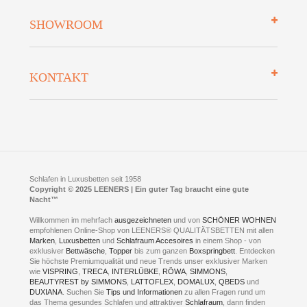
Mehrwersteuerfrei
Über uns
SHOWROOM
Finanzierung
Auszeichnungen
Datenschutz
Bettenlexikon
So finden Sie uns
Lieferung
KONTAKT
Preisgarantie
Öffnungszeiten
Bestellvorgang
Presse
Click & Collect
AGB
LEENERS® einrichtungen GmbH
Empfehlungen
im Businesspark my41®
Shuttle Service
Widerrufsbelehrung
Feldmühlenstr. 41
Hotels
D- 58099 Hagen
Schlafraumberatung
A1 - Abfahrt 87 | direkt im Gewerbegebiet Lennetal
Kompetenz-Partner
E-Mail an:
welcome
@
leeners.de
Sleep Club
Schlafen in Luxusbetten seit 1958
Jobs
Neuer Showroom für unsere Onlineartikel.
Copyright © 2025 LEENERS | Ein guter Tag braucht eine gute
Fotoalbum
Nacht™
Beratung und Verkauf nur Online.
Hagen
Willkommen im mehrfach
ausgezeichneten
und von
SCHÖNER WOHNEN
Kontakt via:
empfohlenen Online-Shop von LEENERS® QUALITÄTSBETTEN mit allen
WhatsApp
Kontakt
Kontakt via:
Marken
,
Luxusbetten
eMail
und
Schlafraum Accesoires
in einem Shop - von
exklusiver
Bettwäsche
,
Topper
bis zum ganzen
Boxspringbett
. Entdecken
Sie höchste Premiumqualität und neue Trends unser exklusiver Marken
mögliche Zeiten für eine Showroom Terminreservierung
wie
VISPRING
,
TRECA
,
INTERLÜBKE
,
RÖWA
,
SIMMONS
,
MO und DI geschlossen
BEAUTYREST by SIMMONS
,
LATTOFLEX
,
DOMALUX
,
QBEDS
und
MI - FR 11 bis 17 Uhr
DUXIANA
. Suchen Sie
Tips und Informationen
zu allen Fragen rund um
SA 11 bis 15 Uhr
das Thema gesundes Schlafen und attraktiver
Schlafraum
, dann finden