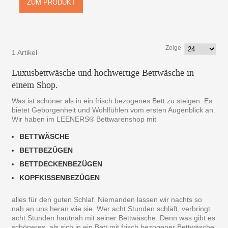
ZUM PRODUKT
Zeige
1 Artikel
Luxusbettwäsche und hochwertige Bettwäsche in
einem Shop.
Was ist schöner als in ein frisch bezogenes Bett zu steigen. Es
bietet Geborgenheit und Wohlfühlen vom ersten Augenblick an.
Wir haben im LEENERS® Bettwarenshop mit
BETTWÄSCHE
BETTBEZÜGEN
BETTDECKENBEZÜGEN
KOPFKISSENBEZÜGEN
alles für den guten Schlaf. Niemanden lassen wir nachts so
nah an uns heran wie sie. Wer acht Stunden schläft, verbringt
acht Stunden hautnah mit seiner Bettwäsche. Denn was gibt es
schöneres, als sich in ein Bett mit frisch bezogener Bettwäsche