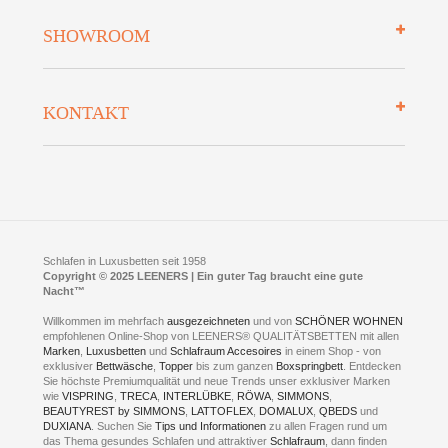
Mehrwersteuerfrei
Über uns
SHOWROOM
Finanzierung
Auszeichnungen
Datenschutz
Bettenlexikon
So finden Sie uns
Lieferung
KONTAKT
Preisgarantie
Öffnungszeiten
Bestellvorgang
Presse
Click & Collect
AGB
LEENERS® einrichtungen GmbH
Empfehlungen
im Businesspark my41®
Shuttle Service
Widerrufsbelehrung
Feldmühlenstr. 41
Hotels
D- 58099 Hagen
Schlafraumberatung
A1 - Abfahrt 87 | direkt im Gewerbegebiet Lennetal
Kompetenz-Partner
E-Mail an:
welcome
@
leeners.de
Sleep Club
Schlafen in Luxusbetten seit 1958
Jobs
Neuer Showroom für unsere Onlineartikel.
Copyright © 2025 LEENERS | Ein guter Tag braucht eine gute
Fotoalbum
Nacht™
Beratung und Verkauf nur Online.
Hagen
Willkommen im mehrfach
ausgezeichneten
und von
SCHÖNER WOHNEN
Kontakt via:
empfohlenen Online-Shop von LEENERS® QUALITÄTSBETTEN mit allen
WhatsApp
Kontakt
Kontakt via:
Marken
,
Luxusbetten
eMail
und
Schlafraum Accesoires
in einem Shop - von
exklusiver
Bettwäsche
,
Topper
bis zum ganzen
Boxspringbett
. Entdecken
Sie höchste Premiumqualität und neue Trends unser exklusiver Marken
mögliche Zeiten für eine Showroom Terminreservierung
wie
VISPRING
,
TRECA
,
INTERLÜBKE
,
RÖWA
,
SIMMONS
,
MO und DI geschlossen
BEAUTYREST by SIMMONS
,
LATTOFLEX
,
DOMALUX
,
QBEDS
und
MI - FR 11 bis 17 Uhr
DUXIANA
. Suchen Sie
Tips und Informationen
zu allen Fragen rund um
SA 11 bis 15 Uhr
das Thema gesundes Schlafen und attraktiver
Schlafraum
, dann finden