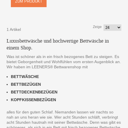
ZUM PRODUKT
Zeige
1 Artikel
Luxusbettwäsche und hochwertige Bettwäsche in
einem Shop.
Was ist schöner als in ein frisch bezogenes Bett zu steigen. Es
bietet Geborgenheit und Wohlfühlen vom ersten Augenblick an.
Wir haben im LEENERS® Bettwarenshop mit
BETTWÄSCHE
BETTBEZÜGEN
BETTDECKENBEZÜGEN
KOPFKISSENBEZÜGEN
alles für den guten Schlaf. Niemanden lassen wir nachts so
nah an uns heran wie sie. Wer acht Stunden schläft, verbringt
acht Stunden hautnah mit seiner Bettwäsche. Denn was gibt es
schöneres, als sich in ein Bett mit frisch bezogener Bettwäsche