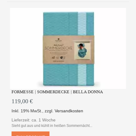
FORMESSE | SOMMERDECKE | BELLA DONNA
119,00 €
Inkl. 19% MwSt.
,
zzgl.
Versandkosten
Lieferzeit: ca. 1 Woche
Sieht gut aus und kühlt in heißen Sommernächt...