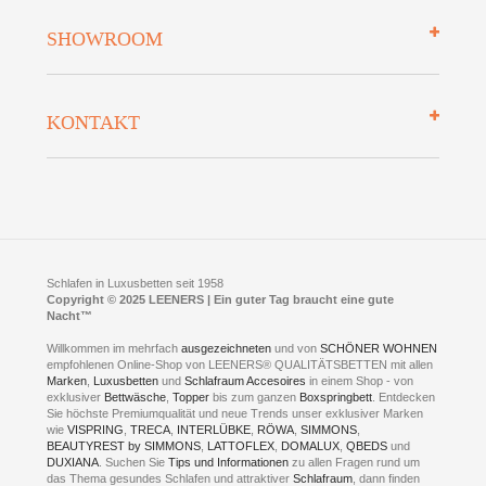
Mehrwersteuerfrei
Über uns
SHOWROOM
Finanzierung
Auszeichnungen
Datenschutz
Bettenlexikon
So finden Sie uns
Lieferung
KONTAKT
Preisgarantie
Öffnungszeiten
Bestellvorgang
Presse
Click & Collect
AGB
LEENERS® einrichtungen GmbH
Empfehlungen
im Businesspark my41®
Shuttle Service
Widerrufsbelehrung
Feldmühlenstr. 41
Hotels
D- 58099 Hagen
Schlafraumberatung
A1 - Abfahrt 87 | direkt im Gewerbegebiet Lennetal
Kompetenz-Partner
E-Mail an:
welcome
@
leeners.de
Sleep Club
Schlafen in Luxusbetten seit 1958
Jobs
Neuer Showroom für unsere Onlineartikel.
Copyright © 2025 LEENERS | Ein guter Tag braucht eine gute
Fotoalbum
Nacht™
Beratung und Verkauf nur Online.
Hagen
Willkommen im mehrfach
ausgezeichneten
und von
SCHÖNER WOHNEN
Kontakt via:
empfohlenen Online-Shop von LEENERS® QUALITÄTSBETTEN mit allen
WhatsApp
Kontakt
Kontakt via:
Marken
,
Luxusbetten
eMail
und
Schlafraum Accesoires
in einem Shop - von
exklusiver
Bettwäsche
,
Topper
bis zum ganzen
Boxspringbett
. Entdecken
Sie höchste Premiumqualität und neue Trends unser exklusiver Marken
mögliche Zeiten für eine Showroom Terminreservierung
wie
VISPRING
,
TRECA
,
INTERLÜBKE
,
RÖWA
,
SIMMONS
,
MO und DI geschlossen
BEAUTYREST by SIMMONS
,
LATTOFLEX
,
DOMALUX
,
QBEDS
und
MI - FR 11 bis 17 Uhr
DUXIANA
. Suchen Sie
Tips und Informationen
zu allen Fragen rund um
SA 11 bis 15 Uhr
das Thema gesundes Schlafen und attraktiver
Schlafraum
, dann finden