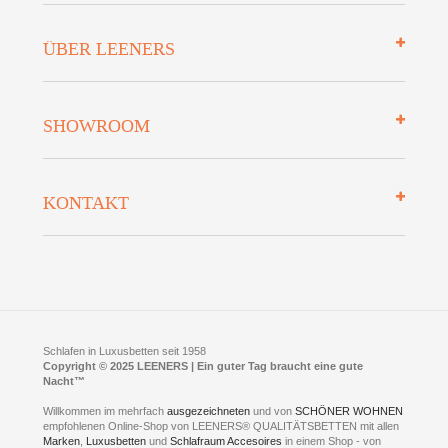
Impressum
ÜBER LEENERS
Zahlungsarten
Mehrwersteuerfrei
Über uns
SHOWROOM
Finanzierung
Auszeichnungen
Datenschutz
Bettenlexikon
So finden Sie uns
Lieferung
KONTAKT
Preisgarantie
Öffnungszeiten
Bestellvorgang
Presse
Click & Collect
AGB
LEENERS® einrichtungen GmbH
Empfehlungen
im Businesspark my41®
Shuttle Service
Widerrufsbelehrung
Feldmühlenstr. 41
Hotels
D- 58099 Hagen
Schlafraumberatung
A1 - Abfahrt 87 | direkt im Gewerbegebiet Lennetal
Kompetenz-Partner
E-Mail an:
welcome
@
leeners.de
Sleep Club
Schlafen in Luxusbetten seit 1958
Jobs
Neuer Showroom für unsere Onlineartikel.
Copyright © 2025 LEENERS | Ein guter Tag braucht eine gute
Fotoalbum
Nacht™
Beratung und Verkauf nur Online.
Hagen
Willkommen im mehrfach
ausgezeichneten
und von
SCHÖNER WOHNEN
Kontakt via:
empfohlenen Online-Shop von LEENERS® QUALITÄTSBETTEN mit allen
WhatsApp
Kontakt
Kontakt via:
Marken
,
Luxusbetten
eMail
und
Schlafraum Accesoires
in einem Shop - von