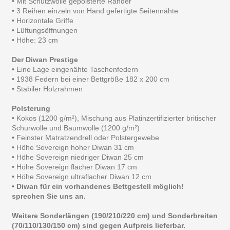
• Mit Schutzwolle gepolsterte Ränder
• 3 Reihen einzeln von Hand gefertigte Seitennähte
• Horizontale Griffe
• Lüftungsöffnungen
• Höhe: 23 cm
Der Diwan Prestige
• Eine Lage eingenähte Taschenfedern
• 1938 Federn bei einer Bettgröße 182 x 200 cm
• Stabiler Holzrahmen
Polsterung
• Kokos (1200 g/m²), Mischung aus Platinzertifizierter britischer
Schurwolle und Baumwolle (1200 g/m²)
• Feinster Matratzendrell oder Polstergewebe
• Höhe Sovereign hoher Diwan 31 cm
• Höhe Sovereign niedriger Diwan 25 cm
• Höhe Sovereign flacher Diwan 17 cm
• Höhe Sovereign ultraflacher Diwan 12 cm
•
Diwan für ein vorhandenes Bettgestell möglich!
sprechen Sie uns an.
Weitere Sonderlängen (190/210/220 cm) und Sonderbreiten
(70/110/130/150 cm) sind gegen Aufpreis lieferbar.