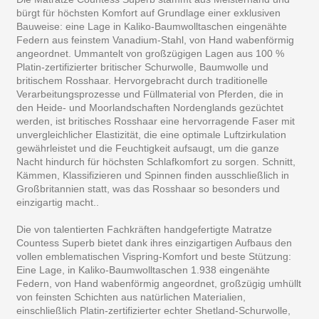
bürgt für höchsten Komfort auf Grundlage einer exklusiven
Bauweise: eine Lage in Kaliko-Baumwolltaschen eingenähte
Federn aus feinstem Vanadium-Stahl, von Hand wabenförmig
angeordnet. Ummantelt von großzügigen Lagen aus 100 %
Platin-zertifizierter britischer Schurwolle, Baumwolle und
britischem Rosshaar. Hervorgebracht durch traditionelle
Verarbeitungsprozesse und Füllmaterial von Pferden, die in
den Heide- und Moorlandschaften Nordenglands gezüchtet
werden, ist britisches Rosshaar eine hervorragende Faser mit
unvergleichlicher Elastizität, die eine optimale Luftzirkulation
gewährleistet und die Feuchtigkeit aufsaugt, um die ganze
Nacht hindurch für höchsten Schlafkomfort zu sorgen. Schnitt,
Kämmen, Klassifizieren und Spinnen finden ausschließlich in
Großbritannien statt, was das Rosshaar so besonders und
einzigartig macht..
Die von talentierten Fachkräften handgefertigte Matratze
Countess Superb bietet dank ihres einzigartigen Aufbaus den
vollen emblematischen Vispring-Komfort und beste Stützung:
Eine Lage, in Kaliko-Baumwolltaschen 1.938 eingenähte
Federn, von Hand wabenförmig angeordnet, großzügig umhüllt
von feinsten Schichten aus natürlichen Materialien,
einschließlich Platin-zertifizierter echter Shetland-Schurwolle,