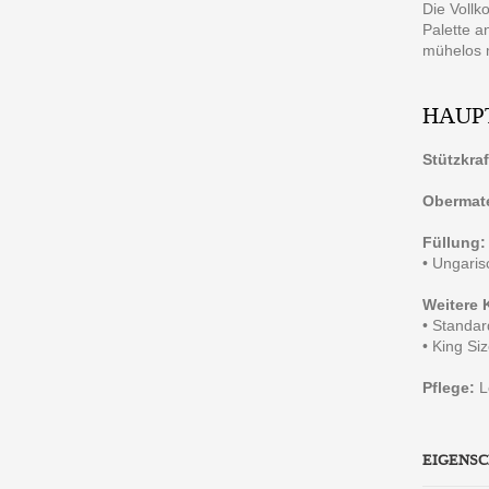
Die Vollk
Palette a
mühelos m
HAUP
Stützkraf
Obermate
Füllung:
• Ungari
Weitere 
• Standar
• King Si
Pflege:
L
EIGENS