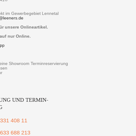
rekt im Gewerbegebiet Lennetal
@
leeners.de
r unsere Onlineartikel.
auf nur Online.
pp
r eine Showroom Terminreservierung
ssen
hr
UNG UND TERMIN-
G
2331 408 11
1633 688 213