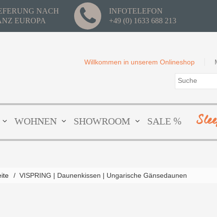
IEFERUNG NACH
INFOTELEFON
ANZ EUROPA
+49 (0) 1633 688 213
Willkommen in unserem Onlineshop
Sle
WOHNEN
SHOWROOM
SALE %
eite
/
VISPRING | Daunenkissen | Ungarische Gänsedaunen