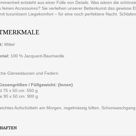
ommenheit entsteht aus einer Fülle von Details. Was wären die schönst
n feinen Accessoires? Sie verleihen unserer Bettenkunst das gewisse
it luxuriösem Liegekomfort – für eine noch perfektere Nacht. Schlafen 
TMERKMALE
t:
Mittel
rial:
100 % Jacquard-Baumwolle
sche Gänsedaunen und Federn
Kissengrößen / Füllgewicht: (Innen)
d 75 x 50 cm: 550 g
ze 90 x 50 cm: 900 g
eichtes Aufschütteln am Morgen, regelmässig lüften. Schonwaschgang
CHAFTEN