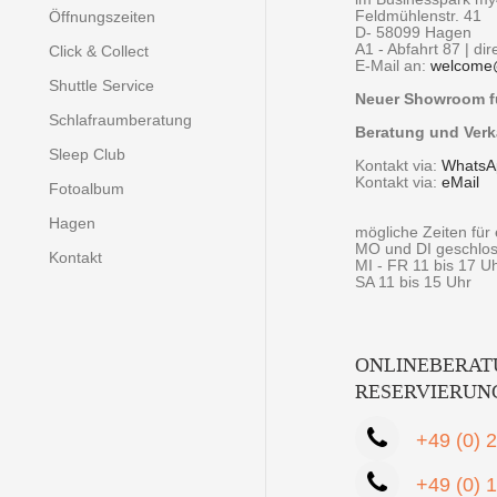
Feldmühlenstr. 41
Öffnungszeiten
D- 58099 Hagen
A1 - Abfahrt 87 | di
Click & Collect
E-Mail an:
welcome
Shuttle Service
Neuer Showroom fü
Schlafraumberatung
Beratung und Verk
Sleep Club
Kontakt via:
WhatsA
Kontakt via:
eMail
Fotoalbum
Hagen
mögliche Zeiten fü
MO und DI geschlo
Kontakt
MI - FR 11 bis 17 U
SA 11 bis 15 Uhr
ONLINEBERAT
RESERVIERUN
+49 (0) 
+49 (0) 