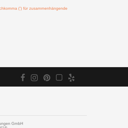
Hochkomma (') für zusammenhängende
tungen GmbH
y41®