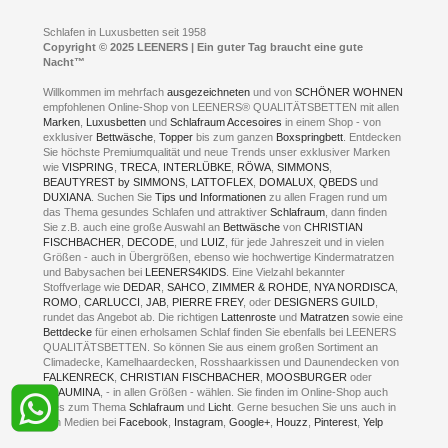
A1 - Abfahrt 87 | direkt im Gewerbegebiet Lennetal
Kompetenz-Partner
E-Mail an:
welcome
@
leeners.de
Sleep Club
Schlafen in Luxusbetten seit 1958
Jobs
Neuer Showroom für unsere Onlineartikel.
Copyright © 2025 LEENERS | Ein guter Tag braucht eine gute
Fotoalbum
Nacht™
Beratung und Verkauf nur Online.
Hagen
Willkommen im mehrfach
ausgezeichneten
und von
SCHÖNER WOHNEN
Kontakt via:
empfohlenen Online-Shop von LEENERS® QUALITÄTSBETTEN mit allen
WhatsApp
Kontakt
Kontakt via:
Marken
,
Luxusbetten
eMail
und
Schlafraum Accesoires
in einem Shop - von
exklusiver
Bettwäsche
,
Topper
bis zum ganzen
Boxspringbett
. Entdecken
Sie höchste Premiumqualität und neue Trends unser exklusiver Marken
mögliche Zeiten für eine Showroom Terminreservierung
wie
VISPRING
,
TRECA
,
INTERLÜBKE
,
RÖWA
,
SIMMONS
,
MO und DI geschlossen
BEAUTYREST by SIMMONS
,
LATTOFLEX
,
DOMALUX
,
QBEDS
und
MI - FR 11 bis 17 Uhr
DUXIANA
. Suchen Sie
Tips und Informationen
zu allen Fragen rund um
SA 11 bis 15 Uhr
das Thema gesundes Schlafen und attraktiver
Schlafraum
, dann finden
Sie z.B. auch eine große Auswahl an
Bettwäsche
von
CHRISTIAN
FISCHBACHER
,
DECODE
, und
LUIZ
, für jede Jahreszeit und in vielen
Größen - auch in Übergrößen, ebenso wie hochwertige Kindermatratzen
und Babysachen bei
LEENERS4KIDS
. Eine Vielzahl bekannter
ONLINEBERATUNG UND TERMIN-
Stoffverlage wie
DEDAR
,
SAHCO
,
ZIMMER & ROHDE
,
NYA NORDISCA
,
ROMO
,
CARLUCCI
,
JAB
,
PIERRE FREY
, oder
DESIGNERS GUILD
,
RESERVIERUNG
rundet das Angebot ab. Die richtigen
Lattenroste
und
Matratzen
sowie eine
Bettdecke
für einen erholsamen Schlaf finden Sie ebenfalls bei LEENERS
+49 (0) 2331 408 11
QUALITÄTSBETTEN. So können Sie aus einem großen Sortiment an
Climadecke, Kamelhaardecken, Rosshaarkissen und Daunendecken von
+49 (0) 1633 688 213
FALKENRECK
,
CHRISTIAN FISCHBACHER
,
MOOSBURGER
oder
TRAUMINA
, - in allen Größen - wählen. Sie finden im Online-Shop auch
alles zum Thema
Schlafraum
und
Licht
. Gerne besuchen Sie uns auch in
den Medien bei
Facebook
,
Instagram
,
Google+
,
Houzz
,
Pinterest
,
Yelp