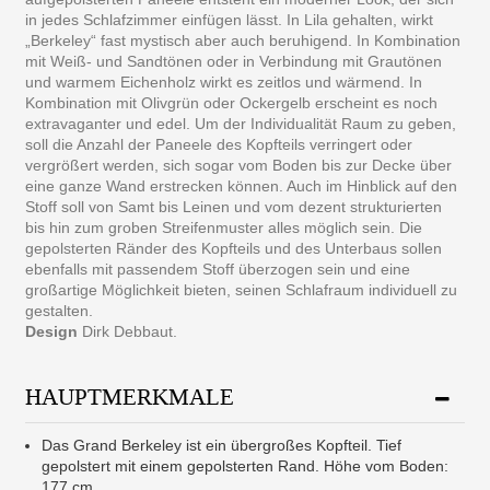
in jedes Schlafzimmer einfügen lässt. In Lila gehalten, wirkt
„Berkeley“ fast mystisch aber auch beruhigend. In Kombination
mit Weiß- und Sandtönen oder in Verbindung mit Grautönen
und warmem Eichenholz wirkt es zeitlos und wärmend. In
Kombination mit Olivgrün oder Ockergelb erscheint es noch
extravaganter und edel. Um der Individualität Raum zu geben,
soll die Anzahl der Paneele des Kopfteils verringert oder
vergrößert werden, sich sogar vom Boden bis zur Decke über
eine ganze Wand erstrecken können. Auch im Hinblick auf den
Stoff soll von Samt bis Leinen und vom dezent strukturierten
bis hin zum groben Streifenmuster alles möglich sein. Die
gepolsterten Ränder des Kopfteils und des Unterbaus sollen
ebenfalls mit passendem Stoff überzogen sein und eine
großartige Möglichkeit bieten, seinen Schlafraum individuell zu
gestalten.
Design
Dirk Debbaut.
HAUPTMERKMALE
Das Grand Berkeley ist ein übergroßes Kopfteil. Tief
gepolstert mit einem gepolsterten Rand. Höhe vom Boden:
177 cm