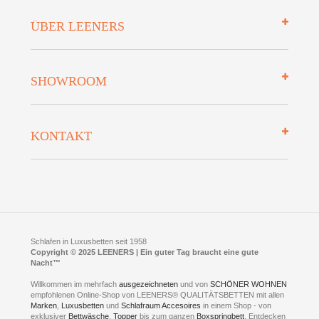
Impressum
ÜBER LEENERS
Zahlungsarten
Mehrwersteuerfrei
Über uns
SHOWROOM
Finanzierung
Auszeichnungen
Datenschutz
Bettenlexikon
So finden Sie uns
Lieferung
KONTAKT
Preisgarantie
Öffnungszeiten
Bestellvorgang
Presse
Click & Collect
AGB
LEENERS® einrichtungen GmbH
Empfehlungen
im Businesspark my41®
Shuttle Service
Widerrufsbelehrung
Feldmühlenstr. 41
Hotels
D- 58099 Hagen
Schlafraumberatung
A1 - Abfahrt 87 | direkt im Gewerbegebiet Lennetal
Kompetenz-Partner
E-Mail an:
welcome
@
leeners.de
Sleep Club
Schlafen in Luxusbetten seit 1958
Jobs
Neuer Showroom für unsere Onlineartikel.
Copyright © 2025 LEENERS | Ein guter Tag braucht eine gute
Fotoalbum
Nacht™
Beratung und Verkauf nur Online.
Hagen
Willkommen im mehrfach
ausgezeichneten
und von
SCHÖNER WOHNEN
Kontakt via:
empfohlenen Online-Shop von LEENERS® QUALITÄTSBETTEN mit allen
WhatsApp
Kontakt
Kontakt via:
Marken
,
Luxusbetten
eMail
und
Schlafraum Accesoires
in einem Shop - von
exklusiver
Bettwäsche
,
Topper
bis zum ganzen
Boxspringbett
. Entdecken