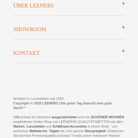
Impressum
ÜBER LEENERS
Zahlungsarten
Mehrwersteuerfrei
Über uns
SHOWROOM
Finanzierung
Auszeichnungen
Datenschutz
Bettenlexikon
So finden Sie uns
Lieferung
KONTAKT
Preisgarantie
Öffnungszeiten
Bestellvorgang
Presse
Click & Collect
AGB
LEENERS® einrichtungen GmbH
Empfehlungen
im Businesspark my41®
Shuttle Service
Widerrufsbelehrung
Feldmühlenstr. 41
Hotels
D- 58099 Hagen
Schlafraumberatung
A1 - Abfahrt 87 | direkt im Gewerbegebiet Lennetal
Kompetenz-Partner
E-Mail an:
welcome
@
leeners.de
Sleep Club
Schlafen in Luxusbetten seit 1958
Jobs
Neuer Showroom für unsere Onlineartikel.
Copyright © 2025 LEENERS | Ein guter Tag braucht eine gute
Fotoalbum
Nacht™
Beratung und Verkauf nur Online.
Hagen
Willkommen im mehrfach
ausgezeichneten
und von
SCHÖNER WOHNEN
Kontakt via:
empfohlenen Online-Shop von LEENERS® QUALITÄTSBETTEN mit allen
WhatsApp
Kontakt
Kontakt via:
Marken
,
Luxusbetten
eMail
und
Schlafraum Accesoires
in einem Shop - von
exklusiver
Bettwäsche
,
Topper
bis zum ganzen
Boxspringbett
. Entdecken
Sie höchste Premiumqualität und neue Trends unser exklusiver Marken