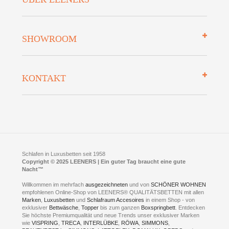
Zahlungsarten
Mehrwersteuerfrei
Über uns
SHOWROOM
Finanzierung
Auszeichnungen
Datenschutz
Bettenlexikon
So finden Sie uns
Lieferung
KONTAKT
Preisgarantie
Öffnungszeiten
Bestellvorgang
Presse
Click & Collect
AGB
LEENERS® einrichtungen GmbH
Empfehlungen
im Businesspark my41®
Shuttle Service
Widerrufsbelehrung
Feldmühlenstr. 41
Hotels
D- 58099 Hagen
Schlafraumberatung
A1 - Abfahrt 87 | direkt im Gewerbegebiet Lennetal
Kompetenz-Partner
E-Mail an:
welcome
@
leeners.de
Sleep Club
Schlafen in Luxusbetten seit 1958
Jobs
Neuer Showroom für unsere Onlineartikel.
Copyright © 2025 LEENERS | Ein guter Tag braucht eine gute
Fotoalbum
Nacht™
Beratung und Verkauf nur Online.
Hagen
Willkommen im mehrfach
ausgezeichneten
und von
SCHÖNER WOHNEN
Kontakt via:
empfohlenen Online-Shop von LEENERS® QUALITÄTSBETTEN mit allen
WhatsApp
Kontakt
Kontakt via:
Marken
,
Luxusbetten
eMail
und
Schlafraum Accesoires
in einem Shop - von
exklusiver
Bettwäsche
,
Topper
bis zum ganzen
Boxspringbett
. Entdecken
Sie höchste Premiumqualität und neue Trends unser exklusiver Marken
mögliche Zeiten für eine Showroom Terminreservierung
wie
VISPRING
,
TRECA
,
INTERLÜBKE
,
RÖWA
,
SIMMONS
,