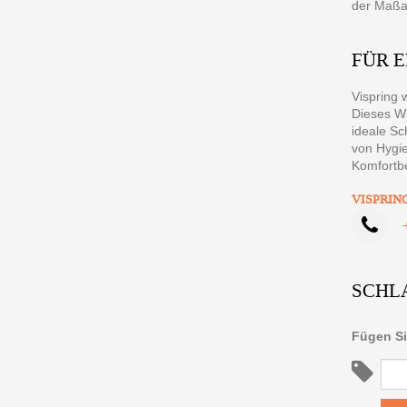
der Maßan
FÜR 
Vispring 
Dieses Wi
ideale Sc
von Hygie
Komfortbe
VISPRIN
SCHL
Fügen Si