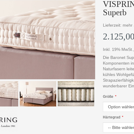
VISPRING
Superb
Lieferzeit: meh
2.125,00
Inkl. 19% MwSt.
Die Baronet Supe
Komponenten in 
Naturfasern leit
kühles Wohlgefü
Strapazierfähigk
wunderbarer Eins
Größe
*
Härtegrad
*