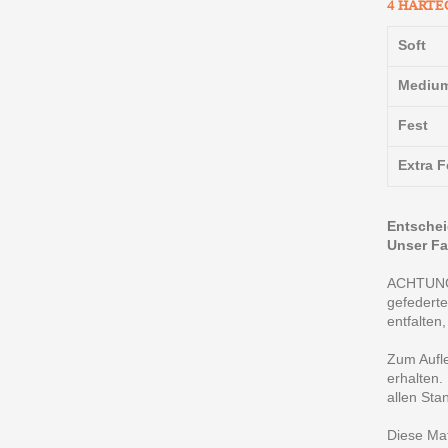
4 HÄRTE
Soft
Mediu
Fest
Extra F
Entschei
Unser Fa
ACHTUNG!
gefederte
entfalten
Zum Aufle
erhalten.
allen Sta
Diese Mat