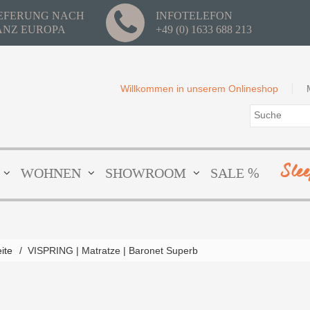
IEFERUNG NACH
INFOTELEFON
ANZ EUROPA
+49 (0) 1633 688 213
Willkommen in unserem Onlineshop
Sle
WOHNEN
SHOWROOM
SALE %
eite
/
VISPRING | Matratze | Baronet Superb