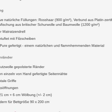
ng
ve natürliche Füllungen: Rosshaar (900 g/m²), Verbund aus Platin-zerti
 Mischung aus britischer Schurwolle und Baumwolle (1200 g/m²)
r Matratzendrell
uftet mit Filzscheiben
Pure gefertigt - einem natürlichen und flammhemmenden Material
nränder
hutzwolle gepolsterte Ränder
n einzeln von Hand gefertigte Seitennähte
tale Griffe
gsöffnungen
21 cm + 6 cm Wölbung (+/- 2 cm)
dern für Bettgröße 90 x 200 cm