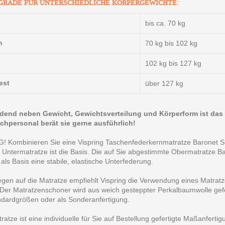
GRADE FÜR UNTERSCHIEDLICHE KÖRPERGEWICHTE:
bis ca. 70 kg
m
70 kg bis 102 kg
102 kg bis 127 kg
est
über 127 kg
dend neben Gewicht, Gewichtsverteilung und Körperform ist das
chpersonal berät sie gerne ausführlich!
 Kombinieren Sie eine Vispring Taschenfederkernmatratze Baronet Su
 Untermatratze ist die Basis. Die auf Sie abgestimmte Obermatratze Ba
, als Basis eine stabile, elastische Unterfederung.
gen auf die Matratze empfiehlt Vispring die Verwendung eines Matrat
 Der Matratzenschoner wird aus weich gesteppter Perkalbaumwolle gefertig
ndardgrößen oder als Sonderanfertigung.
ratze ist eine individuelle für Sie auf Bestellung gefertigte Maßanferti