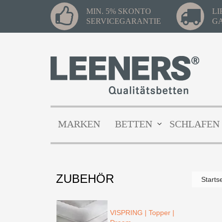
MIN. 5% SKONTO
L
SERVICEGARANTIE
G
MARKEN
BETTEN
SCHLAFEN
ZUBEHÖR
Starts
VISPRING | Topper |