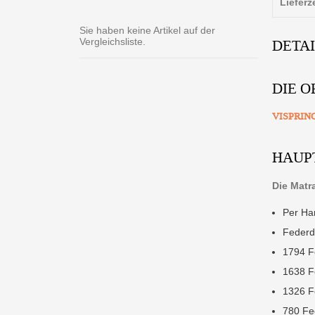
Lieferz
Sie haben keine Artikel auf der
Vergleichsliste.
DETA
DIE O
VISPRIN
HAUP
Die Matr
Per Ha
Federd
1794 F
1638 F
1326 F
780 Fe