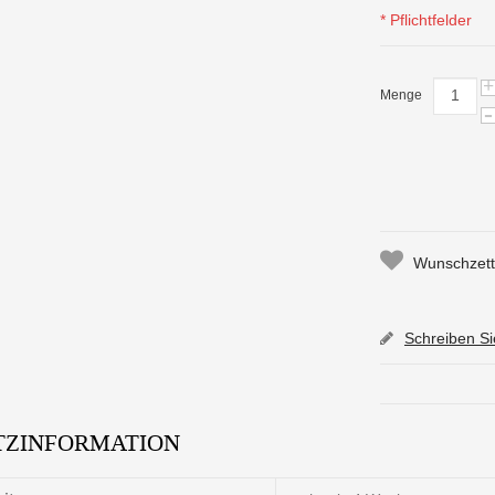
* Pflichtfelder
+
Menge
-
Wunschzette
Schreiben S
TZINFORMATION