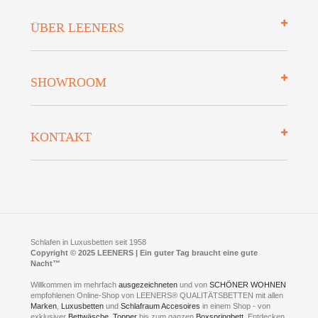
Impressum
ÜBER LEENERS
Zahlungsarten
Mehrwersteuerfrei
Über uns
SHOWROOM
Finanzierung
Auszeichnungen
Datenschutz
Bettenlexikon
So finden Sie uns
Lieferung
KONTAKT
Preisgarantie
Öffnungszeiten
Bestellvorgang
Presse
Click & Collect
AGB
LEENERS® einrichtungen GmbH
Empfehlungen
im Businesspark my41®
Shuttle Service
Widerrufsbelehrung
Feldmühlenstr. 41
Hotels
D- 58099 Hagen
Schlafraumberatung
A1 - Abfahrt 87 | direkt im Gewerbegebiet Lennetal
Kompetenz-Partner
E-Mail an:
welcome
@
leeners.de
Sleep Club
Schlafen in Luxusbetten seit 1958
Jobs
Neuer Showroom für unsere Onlineartikel.
Copyright © 2025 LEENERS | Ein guter Tag braucht eine gute
Fotoalbum
Nacht™
Beratung und Verkauf nur Online.
Hagen
Willkommen im mehrfach
ausgezeichneten
und von
SCHÖNER WOHNEN
Kontakt via:
empfohlenen Online-Shop von LEENERS® QUALITÄTSBETTEN mit allen
WhatsApp
Kontakt
Kontakt via:
Marken
,
Luxusbetten
eMail
und
Schlafraum Accesoires
in einem Shop - von
exklusiver
Bettwäsche
,
Topper
bis zum ganzen
Boxspringbett
. Entdecken