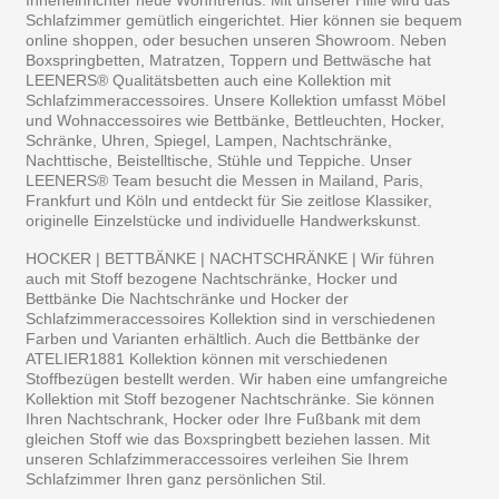
Inneneinrichter neue Wohntrends. Mit unserer Hilfe wird das
Schlafzimmer gemütlich eingerichtet. Hier können sie bequem
online shoppen, oder besuchen unseren Showroom. Neben
Boxspringbetten, Matratzen, Toppern und Bettwäsche hat
LEENERS® Qualitätsbetten auch eine Kollektion mit
Schlafzimmeraccessoires. Unsere Kollektion umfasst Möbel
und Wohnaccessoires wie Bettbänke, Bettleuchten, Hocker,
Schränke, Uhren, Spiegel, Lampen, Nachtschränke,
Nachttische, Beistelltische, Stühle und Teppiche. Unser
LEENERS® Team besucht die Messen in Mailand, Paris,
Frankfurt und Köln und entdeckt für Sie zeitlose Klassiker,
originelle Einzelstücke und individuelle Handwerkskunst.
HOCKER | BETTBÄNKE | NACHTSCHRÄNKE | Wir führen
auch mit Stoff bezogene Nachtschränke, Hocker und
Bettbänke Die Nachtschränke und Hocker der
Schlafzimmeraccessoires Kollektion sind in verschiedenen
Farben und Varianten erhältlich. Auch die Bettbänke der
ATELIER1881 Kollektion können mit verschiedenen
Stoffbezügen bestellt werden. Wir haben eine umfangreiche
Kollektion mit Stoff bezogener Nachtschränke. Sie können
Ihren Nachtschrank, Hocker oder Ihre Fußbank mit dem
gleichen Stoff wie das Boxspringbett beziehen lassen. Mit
unseren Schlafzimmeraccessoires verleihen Sie Ihrem
Schlafzimmer Ihren ganz persönlichen Stil.