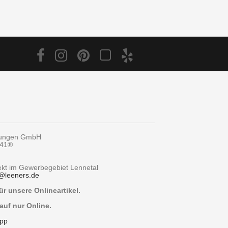
tungen GmbH
y41®
rekt im Gewerbegebiet Lennetal
@
leeners.de
r unsere Onlineartikel.
auf nur Online.
pp