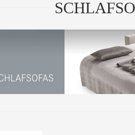
SCHLAFSO
RODUKTBEISPIEL |
t&Day Andere Größe...
UM PRODUKT