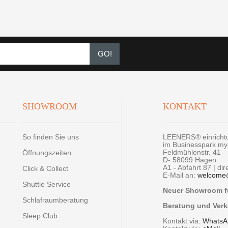
GO!
SHOWROOM
KONTAKT
So finden Sie uns
LEENERS® einrich
im Businesspark m
Feldmühlenstr. 41
Öffnungszeiten
D- 58099 Hagen
A1 - Abfahrt 87 | di
Click & Collect
E-Mail an:
welcome
Shuttle Service
Neuer Showroom fü
Schlafraumberatung
Beratung und Verk
Sleep Club
Kontakt via:
WhatsA