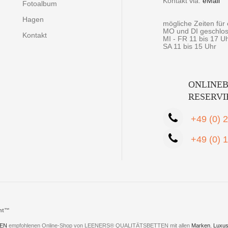
Kontakt via:
eMail
Fotoalbum
Hagen
mögliche Zeiten fü
MO und DI geschlo
Kontakt
MI - FR 11 bis 17 U
SA 11 bis 15 Uhr
ONLINEB
RESERV
+49 (0) 
+49 (0) 
cht™
EN
empfohlenen Online-Shop von LEENERS® QUALITÄTSBETTEN mit allen
Marken
,
Luxus