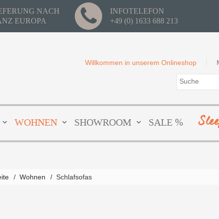
IEFERUNG NACH
INFOTELEFON
ANZ EUROPA
+49 (0) 1633 688 213
Willkommen in unserem Onlineshop
Sle
WOHNEN
SHOWROOM
SALE %
eite
/
Wohnen
/
Schlafsofas