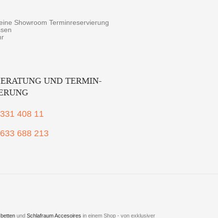
r eine Showroom Terminreservierung
ssen
hr
ERATUNG UND TERMIN-
IERUNG
2331 408 11
1633 688 213
betten
und
Schlafraum Accesoires
in einem Shop - von exklusiver