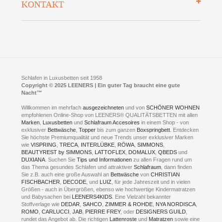
KONTAKT
Preisgarantie
Öffnungszeiten
Bestellvorgang
Presse
Click & Collect
AGB
LEENERS® einrichtungen GmbH
Empfehlungen
im Businesspark my41®
Shuttle Service
Widerrufsbelehrung
Feldmühlenstr. 41
Hotels
D- 58099 Hagen
Schlafraumberatung
A1 - Abfahrt 87 | direkt im Gewerbegebiet Lennetal
Kompetenz-Partner
E-Mail an:
welcome
@
leeners.de
Sleep Club
Schlafen in Luxusbetten seit 1958
Jobs
Neuer Showroom für unsere Onlineartikel.
Copyright © 2025 LEENERS | Ein guter Tag braucht eine gute
Fotoalbum
Nacht™
Beratung und Verkauf nur Online.
Hagen
Willkommen im mehrfach
ausgezeichneten
und von
SCHÖNER WOHNEN
Kontakt via:
empfohlenen Online-Shop von LEENERS® QUALITÄTSBETTEN mit allen
WhatsApp
Kontakt
Kontakt via:
Marken
,
Luxusbetten
eMail
und
Schlafraum Accesoires
in einem Shop - von
exklusiver
Bettwäsche
,
Topper
bis zum ganzen
Boxspringbett
. Entdecken
Sie höchste Premiumqualität und neue Trends unser exklusiver Marken
mögliche Zeiten für eine Showroom Terminreservierung
wie
VISPRING
,
TRECA
,
INTERLÜBKE
,
RÖWA
,
SIMMONS
,
MO und DI geschlossen
BEAUTYREST by SIMMONS
,
LATTOFLEX
,
DOMALUX
,
QBEDS
und
MI - FR 11 bis 17 Uhr
DUXIANA
. Suchen Sie
Tips und Informationen
zu allen Fragen rund um
SA 11 bis 15 Uhr
das Thema gesundes Schlafen und attraktiver
Schlafraum
, dann finden
Sie z.B. auch eine große Auswahl an
Bettwäsche
von
CHRISTIAN
FISCHBACHER
,
DECODE
, und
LUIZ
, für jede Jahreszeit und in vielen
Größen - auch in Übergrößen, ebenso wie hochwertige Kindermatratzen
und Babysachen bei
LEENERS4KIDS
. Eine Vielzahl bekannter
ONLINEBERATUNG UND
Stoffverlage wie
DEDAR
,
SAHCO
,
ZIMMER & ROHDE
,
NYA NORDISCA
,
ROMO
,
CARLUCCI
,
JAB
,
PIERRE FREY
, oder
DESIGNERS GUILD
,
TERMIN- RESERVIERUNG
rundet das Angebot ab. Die richtigen
Lattenroste
und
Matratzen
sowie eine