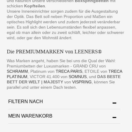
und natürlich unsere verschiedenen
Boxspringbetten
mit
schicken
Kopfteilen
.
Unsere Inneneinrichter sorgen zudem für die Ausgestaltung
der Optik. Das Bett soll neben Proportion und Maßen ein
optisches Highlight werden und zudem jederzeit veränderbar
sein. Es soll sich den Lebensumständen flexibel anpassen,
egal ob man allein oder zu zweit schläft, leichter oder schwerer
wird, oder gar den Wohnstil ändert.
Die PREMIUMMARKEN von LEENERS®
Was Marken angeht, haben Sie bei uns die Qual der Wahl:
Premiumbetten der Luxusmarken - GRAND CRU von
SCHRAMM
, Platinum von
TRECA PARIS
, ETOILE von
TRECA
PLATINUM
, VICTOR 41.400 von
SOMNUS
, und
DAS BESTE
BETT DER WELT | MAJESTY
von
VISPRING
, können Sie
parallel und unter einem Dach testen.
FILTERN NACH
MEIN WARENKORB