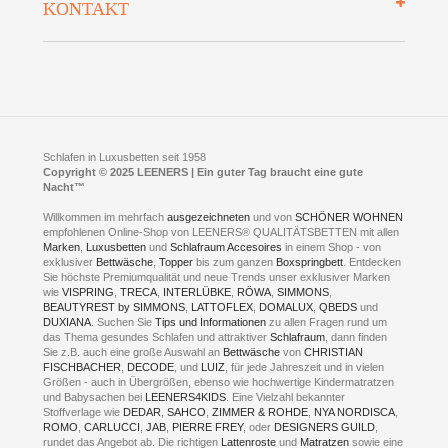
KONTAKT
Preisgarantie
Öffnungszeiten
Bestellvorgang
Presse
Click & Collect
AGB
LEENERS® einrichtungen GmbH
Empfehlungen
im Businesspark my41®
Shuttle Service
Widerrufsbelehrung
Feldmühlenstr. 41
Hotels
D- 58099 Hagen
Schlafraumberatung
A1 - Abfahrt 87 | direkt im Gewerbegebiet Lennetal
Kompetenz-Partner
E-Mail an:
welcome
@
leeners.de
Sleep Club
Schlafen in Luxusbetten seit 1958
Jobs
Neuer Showroom für unsere Onlineartikel.
Copyright © 2025 LEENERS | Ein guter Tag braucht eine gute
Fotoalbum
Nacht™
Beratung und Verkauf nur Online.
Hagen
Willkommen im mehrfach
ausgezeichneten
und von
SCHÖNER WOHNEN
Kontakt via:
empfohlenen Online-Shop von LEENERS® QUALITÄTSBETTEN mit allen
WhatsApp
Kontakt
Kontakt via:
Marken
,
Luxusbetten
eMail
und
Schlafraum Accesoires
in einem Shop - von
exklusiver
Bettwäsche
,
Topper
bis zum ganzen
Boxspringbett
. Entdecken
Sie höchste Premiumqualität und neue Trends unser exklusiver Marken
mögliche Zeiten für eine Showroom Terminreservierung
wie
VISPRING
,
TRECA
,
INTERLÜBKE
,
RÖWA
,
SIMMONS
,
MO und DI geschlossen
BEAUTYREST by SIMMONS
,
LATTOFLEX
,
DOMALUX
,
QBEDS
und
MI - FR 11 bis 17 Uhr
DUXIANA
. Suchen Sie
Tips und Informationen
zu allen Fragen rund um
SA 11 bis 15 Uhr
das Thema gesundes Schlafen und attraktiver
Schlafraum
, dann finden
Sie z.B. auch eine große Auswahl an
Bettwäsche
von
CHRISTIAN
FISCHBACHER
,
DECODE
, und
LUIZ
, für jede Jahreszeit und in vielen
Größen - auch in Übergrößen, ebenso wie hochwertige Kindermatratzen
und Babysachen bei
LEENERS4KIDS
. Eine Vielzahl bekannter
ONLINEBERATUNG UND
Stoffverlage wie
DEDAR
,
SAHCO
,
ZIMMER & ROHDE
,
NYA NORDISCA
,
ROMO
,
CARLUCCI
,
JAB
,
PIERRE FREY
, oder
DESIGNERS GUILD
,
TERMIN- RESERVIERUNG
rundet das Angebot ab. Die richtigen
Lattenroste
und
Matratzen
sowie eine