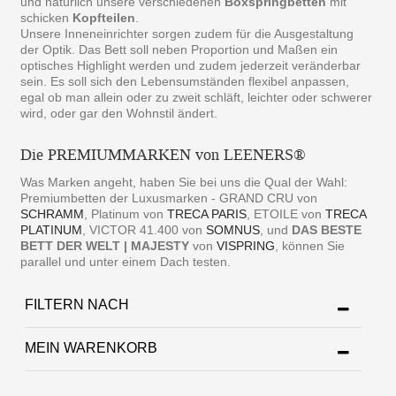
und natürlich unsere verschiedenen
Boxspringbetten
mit
schicken
Kopfteilen
.
Unsere Inneneinrichter sorgen zudem für die Ausgestaltung
der Optik. Das Bett soll neben Proportion und Maßen ein
optisches Highlight werden und zudem jederzeit veränderbar
sein. Es soll sich den Lebensumständen flexibel anpassen,
egal ob man allein oder zu zweit schläft, leichter oder schwerer
wird, oder gar den Wohnstil ändert.
Die PREMIUMMARKEN von LEENERS®
Was Marken angeht, haben Sie bei uns die Qual der Wahl:
Premiumbetten der Luxusmarken - GRAND CRU von
SCHRAMM
, Platinum von
TRECA PARIS
, ETOILE von
TRECA
PLATINUM
, VICTOR 41.400 von
SOMNUS
, und
DAS BESTE
BETT DER WELT | MAJESTY
von
VISPRING
, können Sie
parallel und unter einem Dach testen.
FILTERN NACH
MEIN WARENKORB