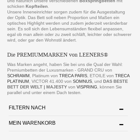
und natürlich unsere verschiedenen
Boxspringbetten
mit
schicken
Kopfteilen
.
Unsere Inneneinrichter sorgen zudem für die Ausgestaltung
der Optik. Das Bett soll neben Proportion und Maßen ein
optisches Highlight werden und zudem jederzeit veränderbar
sein. Es soll sich den Lebensumständen flexibel anpassen,
egal ob man allein oder zu zweit schläft, leichter oder schwerer
wird, oder gar den Wohnstil ändert.
Die PREMIUMMARKEN von LEENERS®
Was Marken angeht, haben Sie bei uns die Qual der Wahl:
Premiumbetten der Luxusmarken - GRAND CRU von
SCHRAMM
, Platinum von
TRECA PARIS
, ETOILE von
TRECA
PLATINUM
, VICTOR 41.400 von
SOMNUS
, und
DAS BESTE
BETT DER WELT | MAJESTY
von
VISPRING
, können Sie
parallel und unter einem Dach testen.
FILTERN NACH
MEIN WARENKORB