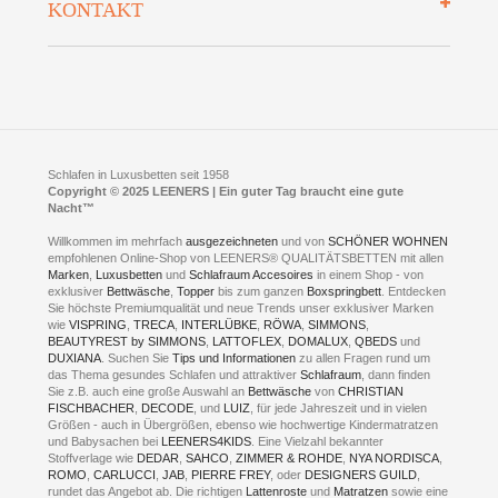
KONTAKT
Preisgarantie
Öffnungszeiten
Bestellvorgang
Presse
Click & Collect
AGB
LEENERS® einrichtungen GmbH
Empfehlungen
im Businesspark my41®
Shuttle Service
Widerrufsbelehrung
Feldmühlenstr. 41
Hotels
D- 58099 Hagen
Schlafraumberatung
A1 - Abfahrt 87 | direkt im Gewerbegebiet Lennetal
Kompetenz-Partner
E-Mail an:
welcome
@
leeners.de
Sleep Club
Schlafen in Luxusbetten seit 1958
Jobs
Neuer Showroom für unsere Onlineartikel.
Copyright © 2025 LEENERS | Ein guter Tag braucht eine gute
Fotoalbum
Nacht™
Beratung und Verkauf nur Online.
Hagen
Willkommen im mehrfach
ausgezeichneten
und von
SCHÖNER WOHNEN
Kontakt via:
empfohlenen Online-Shop von LEENERS® QUALITÄTSBETTEN mit allen
WhatsApp
Kontakt
Kontakt via:
Marken
,
Luxusbetten
eMail
und
Schlafraum Accesoires
in einem Shop - von
exklusiver
Bettwäsche
,
Topper
bis zum ganzen
Boxspringbett
. Entdecken
Sie höchste Premiumqualität und neue Trends unser exklusiver Marken
mögliche Zeiten für eine Showroom Terminreservierung
wie
VISPRING
,
TRECA
,
INTERLÜBKE
,
RÖWA
,
SIMMONS
,
MO und DI geschlossen
BEAUTYREST by SIMMONS
,
LATTOFLEX
,
DOMALUX
,
QBEDS
und
MI - FR 11 bis 17 Uhr
DUXIANA
. Suchen Sie
Tips und Informationen
zu allen Fragen rund um
SA 11 bis 15 Uhr
das Thema gesundes Schlafen und attraktiver
Schlafraum
, dann finden
Sie z.B. auch eine große Auswahl an
Bettwäsche
von
CHRISTIAN
FISCHBACHER
,
DECODE
, und
LUIZ
, für jede Jahreszeit und in vielen
Größen - auch in Übergrößen, ebenso wie hochwertige Kindermatratzen
und Babysachen bei
LEENERS4KIDS
. Eine Vielzahl bekannter
ONLINEBERATUNG UND
Stoffverlage wie
DEDAR
,
SAHCO
,
ZIMMER & ROHDE
,
NYA NORDISCA
,
ROMO
,
CARLUCCI
,
JAB
,
PIERRE FREY
, oder
DESIGNERS GUILD
,
TERMIN- RESERVIERUNG
rundet das Angebot ab. Die richtigen
Lattenroste
und
Matratzen
sowie eine