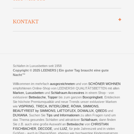
Auszeichnungen
Datenschutz
Bettenlexikon
So finden Sie uns
Lieferung
KONTAKT
Preisgarantie
Öffnungszeiten
Bestellvorgang
Presse
Click & Collect
AGB
LEENERS® einrichtungen GmbH
Empfehlungen
im Businesspark my41®
Shuttle Service
Widerrufsbelehrung
Feldmühlenstr. 41
Hotels
D- 58099 Hagen
Schlafraumberatung
A1 - Abfahrt 87 | direkt im Gewerbegebiet Lennetal
Kompetenz-Partner
E-Mail an:
welcome
@
leeners.de
Sleep Club
Schlafen in Luxusbetten seit 1958
Jobs
Neuer Showroom für unsere Onlineartikel.
Copyright © 2025 LEENERS | Ein guter Tag braucht eine gute
Fotoalbum
Nacht™
Beratung und Verkauf nur Online.
Hagen
Willkommen im mehrfach
ausgezeichneten
und von
SCHÖNER WOHNEN
Kontakt via:
empfohlenen Online-Shop von LEENERS® QUALITÄTSBETTEN mit allen
WhatsApp
Kontakt
Kontakt via:
Marken
,
Luxusbetten
eMail
und
Schlafraum Accesoires
in einem Shop - von
exklusiver
Bettwäsche
,
Topper
bis zum ganzen
Boxspringbett
. Entdecken
Sie höchste Premiumqualität und neue Trends unser exklusiver Marken
mögliche Zeiten für eine Showroom Terminreservierung
wie
VISPRING
,
TRECA
,
INTERLÜBKE
,
RÖWA
,
SIMMONS
,
MO und DI geschlossen
BEAUTYREST by SIMMONS
,
LATTOFLEX
,
DOMALUX
,
QBEDS
und
MI - FR 11 bis 17 Uhr
DUXIANA
. Suchen Sie
Tips und Informationen
zu allen Fragen rund um
SA 11 bis 15 Uhr
das Thema gesundes Schlafen und attraktiver
Schlafraum
, dann finden
Sie z.B. auch eine große Auswahl an
Bettwäsche
von
CHRISTIAN
FISCHBACHER
,
DECODE
, und
LUIZ
, für jede Jahreszeit und in vielen
Größen - auch in Übergrößen, ebenso wie hochwertige Kindermatratzen