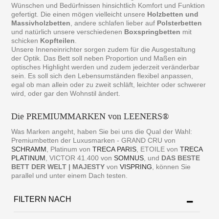
Wünschen und Bedürfnissen hinsichtlich Komfort und Funktion
gefertigt. Die einen mögen vielleicht unsere
Holzbetten und
Massivholzbetten
, andere schlafen lieber auf
Polsterbetten
und natürlich unsere verschiedenen
Boxspringbetten
mit
schicken
Kopfteilen
.
Unsere Inneneinrichter sorgen zudem für die Ausgestaltung
der Optik. Das Bett soll neben Proportion und Maßen ein
optisches Highlight werden und zudem jederzeit veränderbar
sein. Es soll sich den Lebensumständen flexibel anpassen,
egal ob man allein oder zu zweit schläft, leichter oder schwerer
wird, oder gar den Wohnstil ändert.
Die PREMIUMMARKEN von LEENERS®
Was Marken angeht, haben Sie bei uns die Qual der Wahl:
Premiumbetten der Luxusmarken - GRAND CRU von
SCHRAMM
, Platinum von
TRECA PARIS
, ETOILE von
TRECA
PLATINUM
, VICTOR 41.400 von
SOMNUS
, und
DAS BESTE
BETT DER WELT | MAJESTY
von
VISPRING
, können Sie
parallel und unter einem Dach testen.
FILTERN NACH