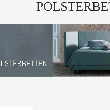
POLSTERBE
l de Luxe Komfortauflage
| Tiefgeheftete...
UM PRODUKT