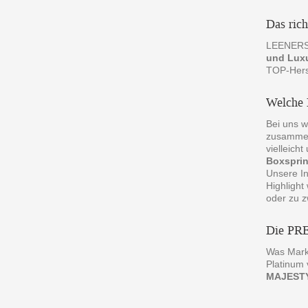
Das ric
LEENERS® 
und Lux
TOP-Herst
Welche 
Bei uns w
zusammeng
vielleich
Boxspri
Unsere In
Highlight
oder zu z
Die P
Was Mark
Platinum
MAJEST