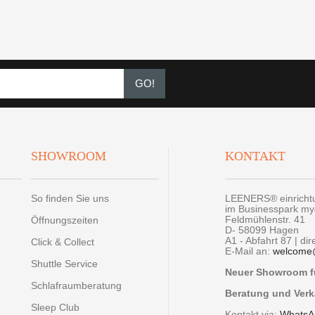
GO!
SHOWROOM
KONTAKT
So finden Sie uns
LEENERS® einrich
im Businesspark m
Feldmühlenstr. 41
Öffnungszeiten
D- 58099 Hagen
A1 - Abfahrt 87 | di
Click & Collect
E-Mail an:
welcome
Shuttle Service
Neuer Showroom fü
Schlafraumberatung
Beratung und Verk
Sleep Club
Kontakt via:
WhatsA