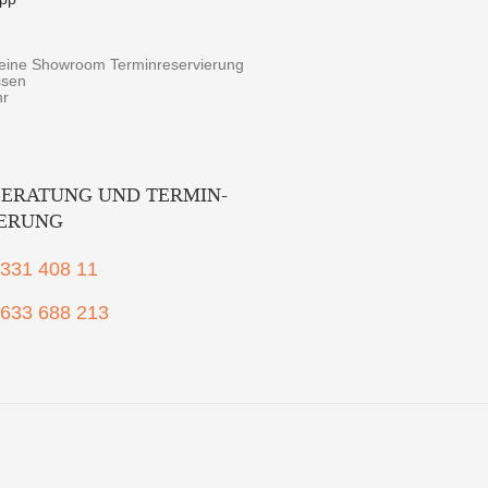
r eine Showroom Terminreservierung
ssen
hr
ERATUNG UND TERMIN-
IERUNG
2331 408 11
1633 688 213