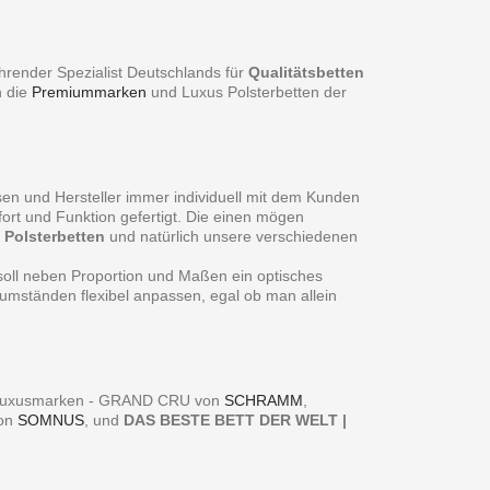
hrender Spezialist Deutschlands für
Qualitätsbetten
n die
Premiummarken
und Luxus Polsterbetten der
sen und Hersteller immer individuell mit dem Kunden
rt und Funktion gefertigt. Die einen mögen
f
Polsterbetten
und natürlich unsere verschiedenen
 soll neben Proportion und Maßen ein optisches
sumständen flexibel anpassen, egal ob man allein
er Luxusmarken - GRAND CRU von
SCHRAMM
,
von
SOMNUS
, und
DAS BESTE BETT DER WELT |