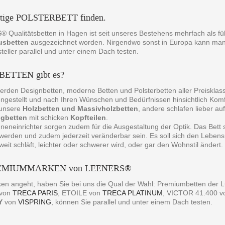
htige POLSTERBETT finden.
Qualitätsbetten in Hagen ist seit unseres Bestehens mehrfach als fü
usbetten
ausgezeichnet worden. Nirgendwo sonst in Europa kann ma
eller parallel und unter einem Dach testen.
BETTEN gibt es?
erden Designbetten, moderne Betten und Polsterbetten aller Preisklas
estellt und nach Ihren Wünschen und Bedürfnissen hinsichtlich Komfo
t unsere
Holzbetten und Massivholzbetten
, andere schlafen lieber au
ngbetten
mit schicken
Kopfteilen
.
neneinrichter sorgen zudem für die Ausgestaltung der Optik. Das Bett
 werden und zudem jederzeit veränderbar sein. Es soll sich den Leben
weit schläft, leichter oder schwerer wird, oder gar den Wohnstil ändert.
REMIUMMARKEN von LEENERS®
en angeht, haben Sie bei uns die Qual der Wahl: Premiumbetten d
 von
TRECA PARIS
, ETOILE von
TRECA PLATINUM
, VICTOR 41.400 
Y
von
VISPRING
, können Sie parallel und unter einem Dach testen.