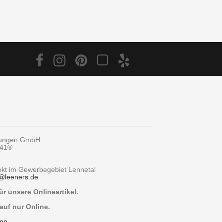
tungen GmbH
y41®
rekt im Gewerbegebiet Lennetal
@
leeners.de
r unsere Onlineartikel.
auf nur Online.
pp