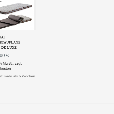
A |
RTAUFLAGE |
 DE LUXE
,00 €
9% MwSt.
,
zzgl.
kosten
eit: mehr als 6 Wochen