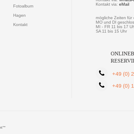
Kontakt via:
eMail
Fotoalbum
Hagen
mögliche Zeiten fü
MO und DI geschlo
Kontakt
MI - FR 11 bis 17 U
SA 11 bis 15 Uhr
ONLINEB
RESERV
+49 (0) 
+49 (0) 
cht™