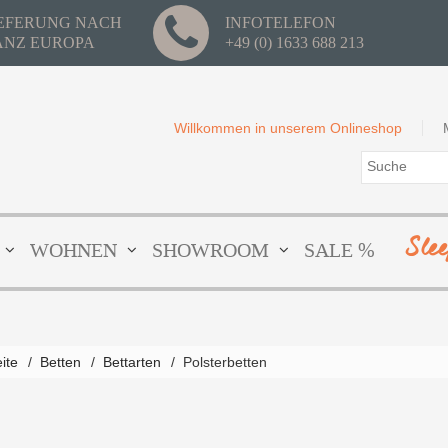
IEFERUNG NACH
INFOTELEFON
ANZ EUROPA
+49 (0) 1633 688 213
Willkommen in unserem Onlineshop
Sle
WOHNEN
SHOWROOM
SALE %
eite
/
Betten
/
Bettarten
/
Polsterbetten