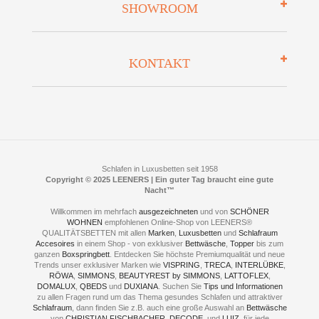
SHOWROOM
Finanzierung
Auszeichnungen
Datenschutz
Bettenlexikon
So finden Sie uns
Lieferung
KONTAKT
Preisgarantie
Öffnungszeiten
Bestellvorgang
Presse
Click & Collect
AGB
LEENERS® einrichtungen GmbH
Empfehlungen
im Businesspark my41®
Shuttle Service
Widerrufsbelehrung
Feldmühlenstr. 41
Hotels
D- 58099 Hagen
Schlafraumberatung
A1 - Abfahrt 87 | direkt im Gewerbegebiet Lennetal
Kompetenz-Partner
E-Mail an:
welcome
@
leeners.de
Sleep Club
Schlafen in Luxusbetten seit 1958
Jobs
Copyright © 2025 LEENERS | Ein guter Tag braucht eine gute
Neuer Showroom für unsere Onlineartikel.
Fotoalbum
Nacht™
Beratung und Verkauf nur Online.
Hagen
Willkommen im mehrfach
ausgezeichneten
und von
SCHÖNER
WOHNEN
empfohlenen Online-Shop von LEENERS®
Kontakt via:
WhatsApp
Kontakt
QUALITÄTSBETTEN mit allen
Kontakt via:
Marken
,
eMail
Luxusbetten
und
Schlafraum
Accesoires
in einem Shop - von exklusiver
Bettwäsche
,
Topper
bis zum
ganzen
Boxspringbett
. Entdecken Sie höchste Premiumqualität und neue
Trends unser exklusiver Marken wie
mögliche Zeiten für eine Showroom Terminreservierung
VISPRING
,
TRECA
,
INTERLÜBKE
,
RÖWA
,
SIMMONS
MO und DI geschlossen
,
BEAUTYREST by SIMMONS
,
LATTOFLEX
,
DOMALUX
,
QBEDS
und
MI - FR 11 bis 17 Uhr
DUXIANA
. Suchen Sie
Tips und Informationen
zu allen Fragen rund um das Thema gesundes Schlafen und attraktiver
SA 11 bis 15 Uhr
Schlafraum
, dann finden Sie z.B. auch eine große Auswahl an
Bettwäsche
von
CHRISTIAN FISCHBACHER
,
DECODE
, und
LUIZ
, für jede