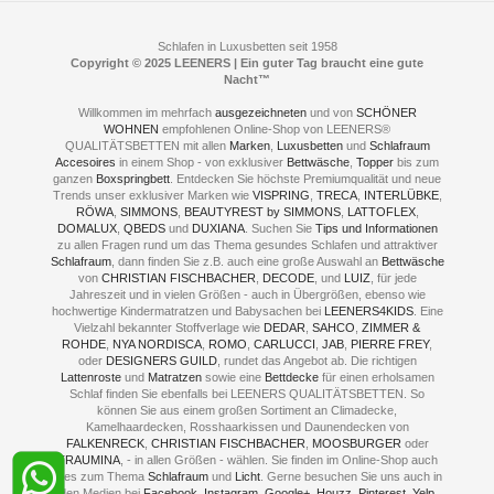
Schlafraumberatung
A1 - Abfahrt 87 | direkt im Gewerbegebiet Lennetal
Kompetenz-Partner
E-Mail an:
welcome
@
leeners.de
Sleep Club
Schlafen in Luxusbetten seit 1958
Jobs
Copyright © 2025 LEENERS | Ein guter Tag braucht eine gute
Neuer Showroom für unsere Onlineartikel.
Fotoalbum
Nacht™
Beratung und Verkauf nur Online.
Hagen
Willkommen im mehrfach
ausgezeichneten
und von
SCHÖNER
WOHNEN
empfohlenen Online-Shop von LEENERS®
Kontakt via:
WhatsApp
Kontakt
QUALITÄTSBETTEN mit allen
Kontakt via:
Marken
,
eMail
Luxusbetten
und
Schlafraum
Accesoires
in einem Shop - von exklusiver
Bettwäsche
,
Topper
bis zum
ganzen
Boxspringbett
. Entdecken Sie höchste Premiumqualität und neue
Trends unser exklusiver Marken wie
mögliche Zeiten für eine Showroom Terminreservierung
VISPRING
,
TRECA
,
INTERLÜBKE
,
RÖWA
,
SIMMONS
MO und DI geschlossen
,
BEAUTYREST by SIMMONS
,
LATTOFLEX
,
DOMALUX
,
QBEDS
und
MI - FR 11 bis 17 Uhr
DUXIANA
. Suchen Sie
Tips und Informationen
zu allen Fragen rund um das Thema gesundes Schlafen und attraktiver
SA 11 bis 15 Uhr
Schlafraum
, dann finden Sie z.B. auch eine große Auswahl an
Bettwäsche
von
CHRISTIAN FISCHBACHER
,
DECODE
, und
LUIZ
, für jede
Jahreszeit und in vielen Größen - auch in Übergrößen, ebenso wie
hochwertige Kindermatratzen und Babysachen bei
LEENERS4KIDS
. Eine
ONLINEBERATUNG UND
Vielzahl bekannter Stoffverlage wie
DEDAR
,
SAHCO
,
ZIMMER &
ROHDE
,
NYA NORDISCA
,
ROMO
,
CARLUCCI
,
JAB
,
PIERRE FREY
,
TERMIN- RESERVIERUNG
oder
DESIGNERS GUILD
, rundet das Angebot ab. Die richtigen
Lattenroste
und
Matratzen
sowie eine
Bettdecke
für einen erholsamen
+49 (0) 2331 408 11
Schlaf finden Sie ebenfalls bei LEENERS QUALITÄTSBETTEN. So
können Sie aus einem großen Sortiment an Climadecke,
+49 (0) 1633 688 213
Kamelhaardecken, Rosshaarkissen und Daunendecken von
FALKENRECK
,
CHRISTIAN FISCHBACHER
,
MOOSBURGER
oder
TRAUMINA
, - in allen Größen - wählen. Sie finden im Online-Shop auch
alles zum Thema
Schlafraum
und
Licht
. Gerne besuchen Sie uns auch in
den Medien bei
Facebook
,
Instagram
,
Google+
,
Houzz
,
Pinterest
,
Yelp