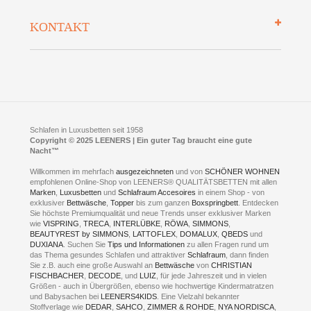
Bettenlexikon
So finden Sie uns
Lieferung
KONTAKT
Preisgarantie
Öffnungszeiten
Bestellvorgang
Presse
Click & Collect
AGB
LEENERS® einrichtungen GmbH
Empfehlungen
im Businesspark my41®
Shuttle Service
Widerrufsbelehrung
Feldmühlenstr. 41
Hotels
D- 58099 Hagen
Schlafraumberatung
A1 - Abfahrt 87 | direkt im Gewerbegebiet Lennetal
Kompetenz-Partner
E-Mail an:
welcome
@
leeners.de
Sleep Club
Schlafen in Luxusbetten seit 1958
Jobs
Neuer Showroom für unsere Onlineartikel.
Copyright © 2025 LEENERS | Ein guter Tag braucht eine gute
Fotoalbum
Nacht™
Beratung und Verkauf nur Online.
Hagen
Willkommen im mehrfach
ausgezeichneten
und von
SCHÖNER WOHNEN
Kontakt via:
empfohlenen Online-Shop von LEENERS® QUALITÄTSBETTEN mit allen
WhatsApp
Kontakt
Kontakt via:
Marken
,
Luxusbetten
eMail
und
Schlafraum Accesoires
in einem Shop - von
exklusiver
Bettwäsche
,
Topper
bis zum ganzen
Boxspringbett
. Entdecken
Sie höchste Premiumqualität und neue Trends unser exklusiver Marken
mögliche Zeiten für eine Showroom Terminreservierung
wie
VISPRING
,
TRECA
,
INTERLÜBKE
,
RÖWA
,
SIMMONS
,
MO und DI geschlossen
BEAUTYREST by SIMMONS
,
LATTOFLEX
,
DOMALUX
,
QBEDS
und
MI - FR 11 bis 17 Uhr
DUXIANA
. Suchen Sie
Tips und Informationen
zu allen Fragen rund um
SA 11 bis 15 Uhr
das Thema gesundes Schlafen und attraktiver
Schlafraum
, dann finden
Sie z.B. auch eine große Auswahl an
Bettwäsche
von
CHRISTIAN
FISCHBACHER
,
DECODE
, und
LUIZ
, für jede Jahreszeit und in vielen
Größen - auch in Übergrößen, ebenso wie hochwertige Kindermatratzen
und Babysachen bei
LEENERS4KIDS
. Eine Vielzahl bekannter
ONLINEBERATUNG UND
Stoffverlage wie
DEDAR
,
SAHCO
,
ZIMMER & ROHDE
,
NYA NORDISCA
,