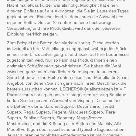
Nacht mal etwas kürzer war als nötig. Müdigkeit hat einen
direkten Einfluss auf alle Aktivitäten, die Sie im Laufe des Tages
geplant haben. Entscheidend ist dabei auch die Auswahl des
eigenen Bettes. Setzen Sie daher auf eine hochwertige
Verarbeitung und Ihre Produktivität wird dank der besseren
Erholung merklich steigen.
Zum Beispiel mit Betten der Marke Vispring. Diese werden
individuell an Ihre Vorstellungen angepasst, wobei jedes Stück
immer eine Einzelanfertigung ist und exakt auf Ihre Bedürfnisse
zugeschnitten wird. Nur so kann das Produkt Ihnen einen
optimalen Schlafkomfort gewährleisten. Sie haben die Wahl
zwischen ganz unterschiedlichen Bettentypen. In unserem
Shop haben wir eine Reihe unterschiedlicher Modelle für Sie im
Angebot, von denen Sie sich ganz nach Ihrem Geschmack die
besten aussuchen können. LEENERS® Qualitätsbetten ist VIP
Partner von Vispring. In unserer integrierten Vispring Boutique
finden Sie die gesamte Auswahl von Vispring. Diese umfasst
die Betten Victoria, Baronet Superb, Devonshire, Herald
Superb, Regal Superb, Regent, Marquess Superb, Tiara
Superb, Sublime Superb, Signatory, Magnificence,
Masterpiece, und die Krönung aller Betten das Majesty. Alle
Modell verfügen über spezifische und typische Eigenschaften.
Je nach Ihren persönlichen Anforderungen ist mit Sicherheit