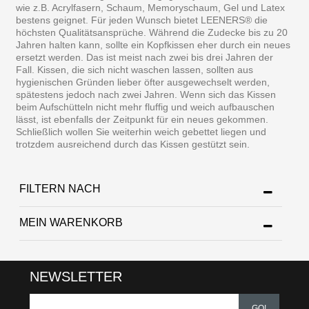
wie z.B. Acrylfasern, Schaum, Memoryschaum, Gel und Latex
bestens geignet. Für jeden Wunsch bietet LEENERS® die
höchsten Qualitätsansprüche. Während die Zudecke bis zu 20
Jahren halten kann, sollte ein Kopfkissen eher durch ein neues
ersetzt werden. Das ist meist nach zwei bis drei Jahren der
Fall. Kissen, die sich nicht waschen lassen, sollten aus
hygienischen Gründen lieber öfter ausgewechselt werden,
spätestens jedoch nach zwei Jahren. Wenn sich das Kissen
beim Aufschütteln nicht mehr fluffig und weich aufbauschen
lässt, ist ebenfalls der Zeitpunkt für ein neues gekommen.
Schließlich wollen Sie weiterhin weich gebettet liegen und
trotzdem ausreichend durch das Kissen gestützt sein.
FILTERN NACH
MEIN WARENKORB
NEWSLETTER
GO!