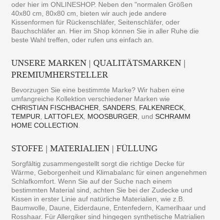
oder hier im ONLINESHOP. Neben den "normalen Größen
40x80 cm, 80x80 cm, bieten wir auch jede andere
Kissenformen für Rückenschläfer, Seitenschläfer, oder
Bauchschläfer an. Hier im Shop können Sie in aller Ruhe die
beste Wahl treffen, oder rufen uns einfach an.
UNSERE MARKEN | QUALITÄTSMARKEN |
PREMIUMHERSTELLER
Bevorzugen Sie eine bestimmte Marke? Wir haben eine
umfangreiche Kollektion verschiedener Marken wie
CHRISTIAN FISCHBACHER
,
SANDERS
,
FALKENRECK
,
TEMPUR
,
LATTOFLEX
,
MOOSBURGER
, und
SCHRAMM
HOME COLLECTION
.
STOFFE | MATERIALIEN | FÜLLUNG
Sorgfältig zusammengestellt sorgt die richtige Decke für
Wärme, Geborgenheit und Klimabalanc für einen angenehmen
Schlafkomfort. Wenn Sie auf der Suche nach einem
bestimmten Material sind, achten Sie bei der Zudecke und
Kissen in erster Linie auf natürliche Materialien, wie z.B.
Baumwolle, Daune, Eiderdaune, Entenfedern, Kamerlhaar und
Rosshaar. Für Allergiker sind hingegen synthetische Matrialien