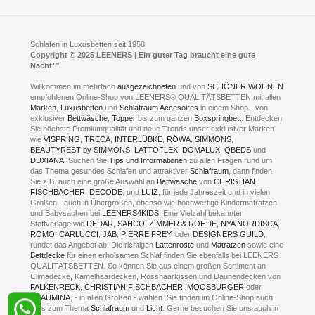
Feldmühlenstr. 41
Hotels
D- 58099 Hagen
Schlafraumberatung
A1 - Abfahrt 87 | direkt im Gewerbegebiet Lennetal
Kompetenz-Partner
E-Mail an:
welcome
@
leeners.de
Sleep Club
Schlafen in Luxusbetten seit 1958
Jobs
Neuer Showroom für unsere Onlineartikel.
Copyright © 2025 LEENERS | Ein guter Tag braucht eine gute
Fotoalbum
Nacht™
Beratung und Verkauf nur Online.
Hagen
Willkommen im mehrfach
ausgezeichneten
und von
SCHÖNER WOHNEN
Kontakt via:
empfohlenen Online-Shop von LEENERS® QUALITÄTSBETTEN mit allen
WhatsApp
Kontakt
Kontakt via:
Marken
,
Luxusbetten
eMail
und
Schlafraum Accesoires
in einem Shop - von
exklusiver
Bettwäsche
,
Topper
bis zum ganzen
Boxspringbett
. Entdecken
Sie höchste Premiumqualität und neue Trends unser exklusiver Marken
mögliche Zeiten für eine Showroom Terminreservierung
wie
VISPRING
,
TRECA
,
INTERLÜBKE
,
RÖWA
,
SIMMONS
,
MO und DI geschlossen
BEAUTYREST by SIMMONS
,
LATTOFLEX
,
DOMALUX
,
QBEDS
und
MI - FR 11 bis 17 Uhr
DUXIANA
. Suchen Sie
Tips und Informationen
zu allen Fragen rund um
SA 11 bis 15 Uhr
das Thema gesundes Schlafen und attraktiver
Schlafraum
, dann finden
Sie z.B. auch eine große Auswahl an
Bettwäsche
von
CHRISTIAN
FISCHBACHER
,
DECODE
, und
LUIZ
, für jede Jahreszeit und in vielen
Größen - auch in Übergrößen, ebenso wie hochwertige Kindermatratzen
und Babysachen bei
LEENERS4KIDS
. Eine Vielzahl bekannter
ONLINEBERATUNG UND
Stoffverlage wie
DEDAR
,
SAHCO
,
ZIMMER & ROHDE
,
NYA NORDISCA
,
ROMO
,
CARLUCCI
,
JAB
,
PIERRE FREY
, oder
DESIGNERS GUILD
,
TERMIN- RESERVIERUNG
rundet das Angebot ab. Die richtigen
Lattenroste
und
Matratzen
sowie eine
Bettdecke
für einen erholsamen Schlaf finden Sie ebenfalls bei LEENERS
+49 (0) 2331 408 11
QUALITÄTSBETTEN. So können Sie aus einem großen Sortiment an
Climadecke, Kamelhaardecken, Rosshaarkissen und Daunendecken von
+49 (0) 1633 688 213
FALKENRECK
,
CHRISTIAN FISCHBACHER
,
MOOSBURGER
oder
TRAUMINA
, - in allen Größen - wählen. Sie finden im Online-Shop auch
alles zum Thema
Schlafraum
und
Licht
. Gerne besuchen Sie uns auch in