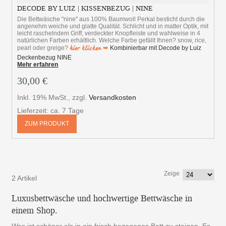
DECODE BY LUIZ | KISSENBEZUG | NINE
Die Bettwäsche "nine" aus 100% Baumwoll Perkal besticht durch die
angenehm weiche und glatte Qualität. Schlicht und in matter Optik, mit
leicht raschelndem Griff, verdeckter Knopfleiste und wahlweise in 4
natürlichen Farben erhältlich. Welche Farbe gefällt Ihnen? snow, rice,
hier klicken ➥
pearl oder greige?
Kombinierbar mit Decode by Luiz
Deckenbezug NINE
Mehr erfahren
30,00 €
Inkl. 19% MwSt.
,
zzgl.
Versandkosten
Lieferzeit: ca. 7 Tage
ZUM PRODUKT
Zeige
2 Artikel
Luxusbettwäsche und hochwertige Bettwäsche in
einem Shop.
Was ist schöner als in ein frisch bezogenes Bett zu steigen. Es