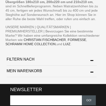
Übergrößen 180x210 cm, 200x220 cm und 210x210 cm
,
sind im Schnelllieferprogramm. Neben Matratzenhöhen bis zu
45 cm, fertigen wir jedes Wunschmaß bis zu 400 cm und jede
Steghöhe auf Sonderwunsch an. Hier im Shop können Sie in
aller Ruhe die beste Wahl treffen, oder rufen uns einfach an.
UNSERE MARKEN | QUALITÄTSMARKEN |
PREMIUMHERSTELLER | Bevorzugen Sie eine bestimmte
Marke? Wir haben eine umfangreiche Kollektion verschiedener
Marken wie
CHRISTIAN FISCHBACHER
,
FORMESSE
,
SCHRAMM HOME COLLECTION
,und
LUIZ
.
FILTERN NACH
MEIN WARENKORB
NEWSLETTER
GO!