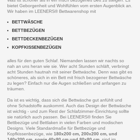
bietet Geborgenheit und Wohlfühlen vom ersten Augenblick an.
Wir haben im LEENERS® Bettwarenshop mit
BETTWÄSCHE
BETTBEZÜGEN
BETTDECKENBEZÜGEN
KOPFKISSENBEZÜGEN
alles für den guten Schlaf. Niemanden lassen wir nachts so
nah an uns heran wie sie. Wer acht Stunden schläft, verbringt
acht Stunden hautnah mit seiner Bettwäsche. Denn was gibt es
schöneres, als sich in ein Bett mit frisch bezogener Bettwäsche
zu legen? Einfach nur die Augen schließen und anfangen zu
träumen.
Da ist es wichtig, dass sich die Bettwäsche gut anfühlt und
ohne Schadstoffe auskommt. Auch das Design der Bettwäsche
ist wichtig - und zum Rest der Schlafzimmer-Einrichtung sollte
sie natürlich auch passen. Bei LEENERS® finden Sie
Bettbezüge und Bettlaken in vielen Farben und modischen
Designs. Viele Standardmaße für Bettbezüge und
Kopfkissenbezüge, wie
180x200 cm, 200x200 cm, und
140x200 cm, sowie 40x80 cm und 80x80 cm
, sind im