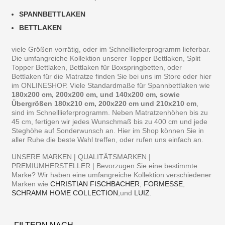
SPANNBETTLAKEN
BETTLAKEN
viele Größen vorrätig, oder im Schnelllieferprogramm lieferbar.
Die umfangreiche Kollektion unserer Topper Bettlaken, Split
Topper Bettlaken, Bettlaken für Boxspringbetten, oder
Bettlaken für die Matratze finden Sie bei uns im Store oder hier
im ONLINESHOP. Viele Standardmaße für Spannbettlaken wie
180x200 cm, 200x200 cm, und 140x200 cm, sowie
Übergrößen 180x210 cm, 200x220 cm und 210x210 cm
,
sind im Schnelllieferprogramm. Neben Matratzenhöhen bis zu
45 cm, fertigen wir jedes Wunschmaß bis zu 400 cm und jede
Steghöhe auf Sonderwunsch an. Hier im Shop können Sie in
aller Ruhe die beste Wahl treffen, oder rufen uns einfach an.
UNSERE MARKEN | QUALITÄTSMARKEN |
PREMIUMHERSTELLER | Bevorzugen Sie eine bestimmte
Marke? Wir haben eine umfangreiche Kollektion verschiedener
Marken wie
CHRISTIAN FISCHBACHER
,
FORMESSE
,
SCHRAMM HOME COLLECTION
,und
LUIZ
.